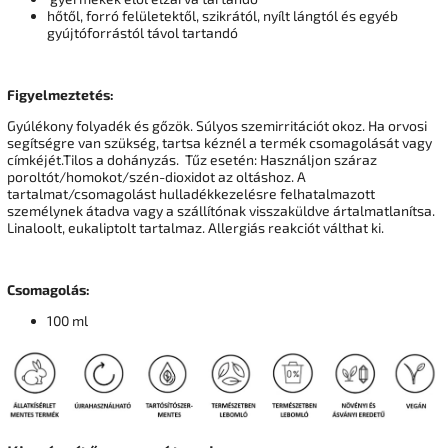
hőtől, forró felületektől, szikrától, nyílt lángtól és egyéb
gyújtóforrástól távol tartandó
Figyelmeztetés:
Gyúlékony folyadék és gőzök. Súlyos szemirritációt okoz. Ha orvosi
segítségre van szükség, tartsa kéznél a termék csomagolását vagy
címkéjét.Tilos a dohányzás. Tűz esetén: Használjon száraz
poroltót/homokot/szén-dioxidot az oltáshoz. A
tartalmat/csomagolást hulladékkezelésre felhatalmazott
személynek átadva vagy a szállítónak visszaküldve ártalmatlanítsa.
Linaloolt, eukaliptolt tartalmaz. Allergiás reakciót válthat ki.
Csomagolás:
100 ml