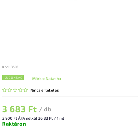
Kód:
8516
ÚJDONSÁG
Márka:
Natasha
Nincs értékelés
3 683 Ft
/ db
2 900 Ft ÁFA nélkül
36,83 Ft / 1 ml
Raktáron