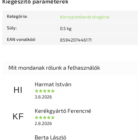
Kiegészítő paraméterek
Kategória
:
Környezetbarát drogéria
Súly
:
0.5 kg
EAN vonalkód
:
8594207446171
Harmat István
HI
3.8.2026
Kerékgyártó Ferencné
KF
2.8.2026
Berta László