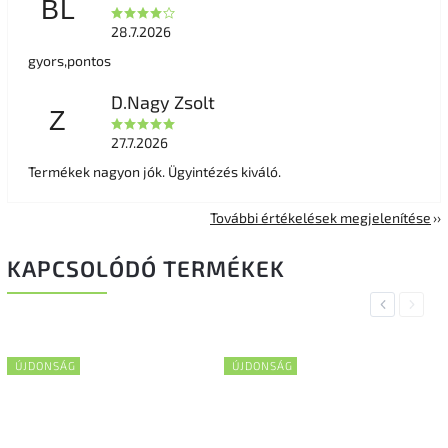
BL
28.7.2026
gyors,pontos
D.Nagy Zsolt
Z
27.7.2026
Termékek nagyon jók. Ügyintézés kiváló.
További értékelések megjelenítése
KAPCSOLÓDÓ TERMÉKEK
Previous
Next
ÚJDONSÁG
ÚJDONSÁG