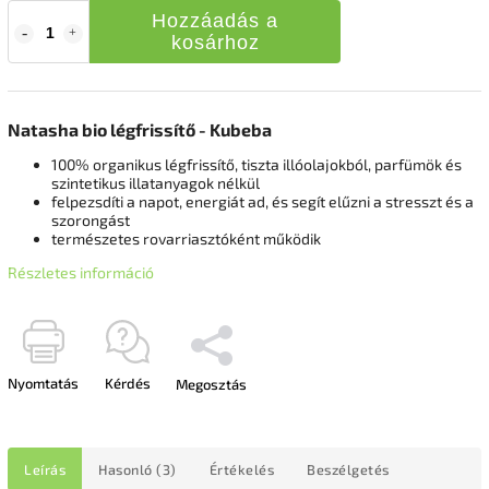
Hozzáadás a
kosárhoz
Natasha bio légfrissítő - Kubeba
100% organikus légfrissítő, tiszta illóolajokból, parfümök és
szintetikus illatanyagok nélkül
felpezsdíti a napot, energiát ad, és segít elűzni a stresszt és a
szorongást
természetes rovarriasztóként működik
Részletes információ
Nyomtatás
Kérdés
Megosztás
Leírás
Hasonló (3)
Értékelés
Beszélgetés