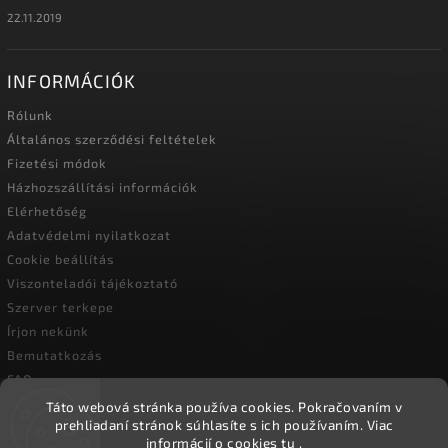
22.11.2019
INFORMÁCIÓK
Rólunk
Általános szerződési feltételek
Fizetési módok
Házhozszállítási információk
Elérhetőség
Adatvédelmi nyilatkozat
Cookie beállítás
Viszonteladói tájékoztató
Szerver terkepe
Írjon nekünk
Bemutatkozás
FAQ
Vásárlási útmutató
Táto webová stránka používa cookies.
Pokračovaním v
prehliadaní stránok súhlasíte s ich používaním.
Viac
informácií o cookies
tu
.