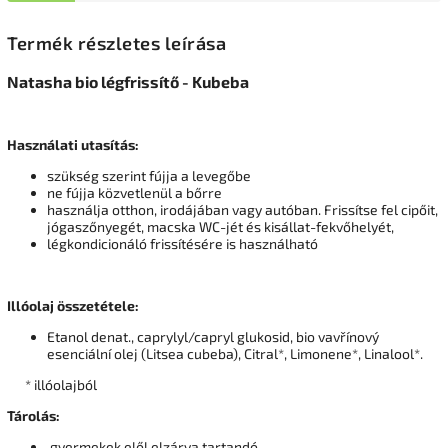
Termék részletes leírása
Natasha bio légfrissítő - Kubeba
Használati utasítás:
szükség szerint fújja a levegőbe
ne fújja közvetlenül a bőrre
használja otthon, irodájában vagy autóban. Frissítse fel cipőit,
jógaszőnyegét, macska WC-jét és kisállat-fekvőhelyét,
légkondicionáló frissítésére is használható
Illóolaj összetétele:
Etanol denat., caprylyl/capryl glukosid,
bio vavřínový
esenciální olej (Litsea cubeba), Citral*,
Limonene*, Linalool
*.
* illóolajból
Tárolás:
gyermekek elől elzárva tartandó