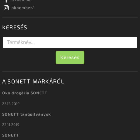
okoember/
KERESÉS
Keresés
A SONETT MÁRKÁRÓL
Öko drogéria SONETT
23.12.2019
SONETT tanúsítványok
22.11.2019
SONETT