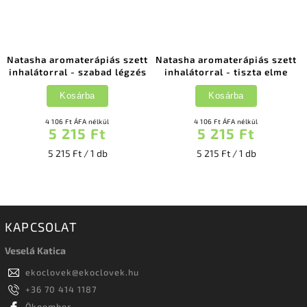
Natasha aromaterápiás szett
Natasha aromaterápiás szett
inhalátorral - szabad légzés
inhalátorral - tiszta elme
Kosárba
Kosárba
4 106 Ft ÁFA nélkül
4 106 Ft ÁFA nélkül
5 215 Ft
5 215 Ft
5 215 Ft / 1 db
5 215 Ft / 1 db
KAPCSOLAT
Veselá Katica
ekoclovek
@
ekoclovek.hu
+36 70 414 1187
Ökoember