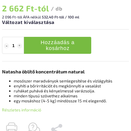
2 662 Ft
-tól
/ db
2 096 Ft
-tól ÁFA nélkül
532,40 Ft-tól / 100 ml
Változat kiválasztása
Hozzáadás a
kosárhoz
Natasha öblítő koncentrátum natural
mosószer maradványok semlegesítése és vízlágyítás
enyhíti a bőrirritációt és megkönnyíti a vasalást
ruhákat puhává és kényelmessé varázsolja.
minden típusú szövethez alkalmas
egy mosáshoz (4-5 kg) mindössze 15 ml elegendő.
Részletes információ