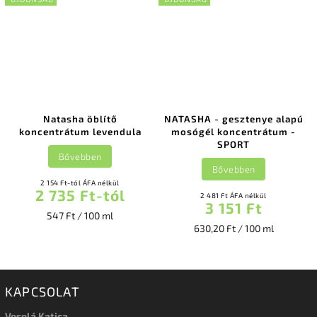
Natasha öblítő
NATASHA - gesztenye alapú
koncentrátum levendula
mosógél koncentrátum -
SPORT
Bővebben
Bővebben
2 154 Ft-tól ÁFA nélkül
2 735 Ft-tól
2 481 Ft ÁFA nélkül
3 151 Ft
547 Ft / 100 ml
630,20 Ft / 100 ml
KAPCSOLAT
Veselá Katica