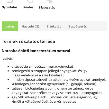
Nyomtatás
Kérdés
Megosztás
Leírás
Hasonló (3)
Értékelés
Beszélgetés
Termék részletes leírása
Natasha öblítő koncentrátum natural
Leírás:
eltávolítja a mosószer maradványokat
semlegesíti a szappan jellegű anyagokat, és így
megakadályozza a szín fakulását
minden típusú szövethez alkalmas, kivéve azokat, amelyek
különleges gondozást igényelnek (pl. gyapjú, selyem)
teljesen biológiailag lebomlik, nem tartalmaz káros
anyagokat, színezékeket vagy szintetikus illatanyagokat
egy 500 ml-es palack 33 mosási ciklusra elegendő, így
kíméli a költségvetését és a környezetet