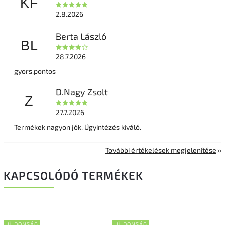
KF
2.8.2026
Berta László
BL
28.7.2026
gyors,pontos
D.Nagy Zsolt
Z
27.7.2026
Termékek nagyon jók. Ügyintézés kiváló.
További értékelések megjelenítése
KAPCSOLÓDÓ TERMÉKEK
ÚJDONSÁG
ÚJDONSÁG