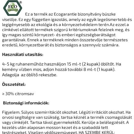
Ez a termék az Ecogarantie bizonyítvány büszke
viselője. Ez egy független igazolás, amely az egyik legelismertebb és
legigényesebb az ekológia és a környezetvédelem terén.Az ezzel a
címkével ellátott termékek szigorú kritériumoknak felelnek meg, és
így magas szintű környezet- és emberi egészségbarátságot
garantálnak. Ennek a terméknek minden összetevője természetes
eredetű, környezetbarát és biztonságos a szennyvíz számára.
Használati utasítás:
4-5 kg ​​ruhaneműhöz használjon 15 ml-t (2 kupak) öblítőt. Ha
kemény vízben mos, adjon hozzá további 8 ml-t (1 kupak).
Adagolja az öblítő rekeszbe.
Összetétel:
≥ 30% citromsav
Biztonsági információk:
Figyelem. Súlyos szemirritációt okozhat. Légúti irritációt okozhat. Ha
orvosi segítségre van szükség, tartsa kéznél a termék csomagolását
vagy címkéjét. Tartsa távol gyermekektől. Kerülje a belélegzését. A
kezelés után alaposan mosson kezet és a szabaddá tett
testrészeket. Viseljen védőszemüveget, HA SZEMBE KERÜL: