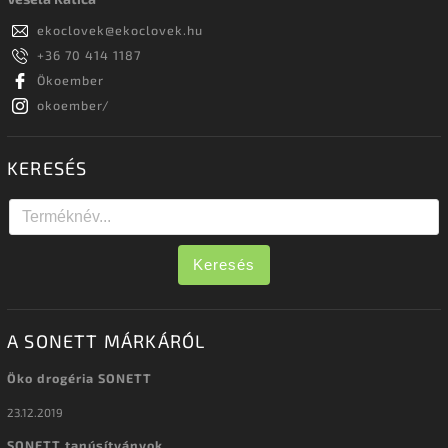
ekoclovek
@
ekoclovek.hu
+36 70 414 1187
Ökoember
okoember/
KERESÉS
Keresés
A SONETT MÁRKÁRÓL
Öko drogéria SONETT
23.12.2019
SONETT tanúsítványok