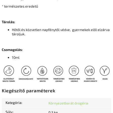
* természetes eredetű
Tárolás:
Hőtől és közvetlen napfénytől védve, gyermekek elől elzárva
tároljuk.
Csomagolás:
10ml
Kiegészítő paraméterek
Kategória
:
Környezetbarát drogéria
Súly
:
0.3 kg