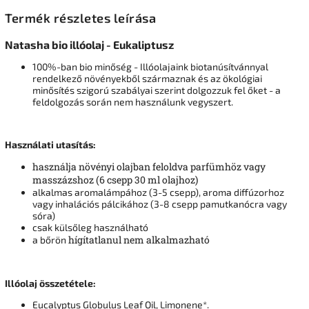
Termék részletes leírása
Natasha bio illóolaj - Eukaliptusz
100%-ban bio minőség - Illóolajaink biotanúsítvánnyal
rendelkező növényekből származnak és az ökológiai
minősítés szigorú szabályai szerint dolgozzuk fel őket - a
feldolgozás során nem használunk vegyszert.
Használati utasítás:
használja növényi olajban feloldva parfümhöz vagy
masszázshoz (6 csepp 30 ml olajhoz)
alkalmas aromalámpához (3-5 csepp), aroma diffúzorhoz
vagy inhalációs pálcikához (3-8 csepp pamutkanócra vagy
sóra)
csak külsőleg használható
hígítatlanul nem alkalmazható
a bőrön
Illóolaj összetétele:
Eucalyptus Globulus Leaf Oil, Limonene*.