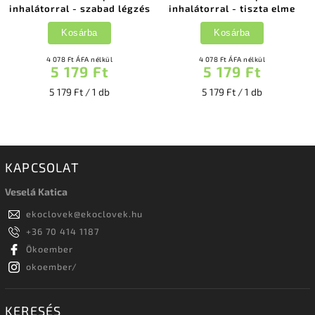
inhalátorral - szabad légzés
inhalátorral - tiszta elme
Kosárba
Kosárba
4 078 Ft ÁFA nélkül
4 078 Ft ÁFA nélkül
5 179 Ft
5 179 Ft
5 179 Ft / 1 db
5 179 Ft / 1 db
KAPCSOLAT
Veselá Katica
ekoclovek
@
ekoclovek.hu
+36 70 414 1187
Ökoember
okoember/
KERESÉS