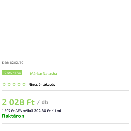
Kód:
8202/10
ÚJDONSÁG
Márka:
Natasha
Nincs értékelés
2 028 Ft
/ db
1 597 Ft ÁFA nélkül
202,80 Ft / 1 ml
Raktáron