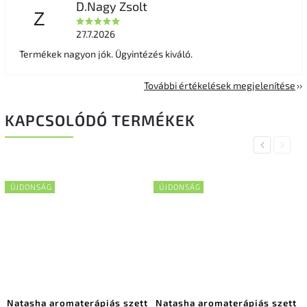
D.Nagy Zsolt
Z
27.7.2026
Termékek nagyon jók. Ügyintézés kiváló.
További értékelések megjelenítése
KAPCSOLÓDÓ TERMÉKEK
Previous
Next
ÚJDONSÁG
ÚJDONSÁG
Natasha aromaterápiás szett
Natasha aromaterápiás szett