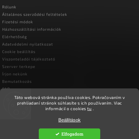
Rólunk
Általános szerződési feltételek
Fizetési módok
Házhozszállítási információk
Elérhetőség
Adatvédelmi nyilatkozat
Cookie beállítás
Viszonteladói tájékoztató
Szerver terkepe
Írjon nekünk
Bemutatkozás
FAQ
Vásárlási útmutató
Táto webová stránka používa cookies.
Pokračovaním v
prehliadaní stránok súhlasíte s ich používaním.
Viac
informácií o cookies
tu
.
Beállítások
Copyright 2026
Ökoember
. Minden jog fenntartva.
Süti beállítások szerkesztése
Elfogadom
Vytvořil
Shoptet
| Design
Shoptak.cz.