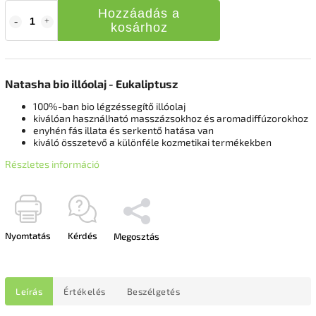
Hozzáadás a
kosárhoz
Natasha bio illóolaj - Eukaliptusz
100%-ban bio légzéssegítő illóolaj
kiválóan használható masszázsokhoz és aromadiffúzorokhoz
enyhén fás illata és serkentő hatása van
kiváló összetevő a különféle kozmetikai termékekben
Részletes információ
Nyomtatás
Kérdés
Megosztás
Leírás
Értékelés
Beszélgetés