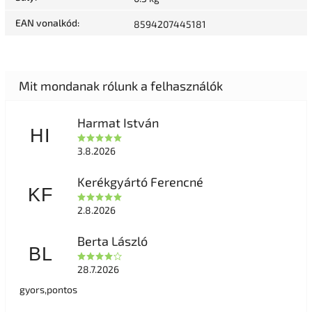
EAN vonalkód
:
8594207445181
Harmat István
HI
3.8.2026
Kerékgyártó Ferencné
KF
2.8.2026
Berta László
BL
28.7.2026
gyors,pontos