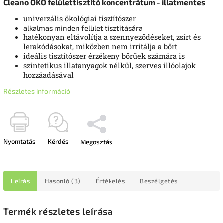
Cleano ÖKO felülettisztító koncentrátum - illatmentes
univerzális ökológiai tisztítószer
alkalmas minden felület tisztítására
hatékonyan eltávolítja a szennyeződéseket, zsírt és
lerakódásokat, miközben nem irritálja a bőrt
ideális tisztítószer érzékeny bőrűek számára is
szintetikus illatanyagok nélkül, szerves illóolajok
hozzáadásával
Részletes információ
Nyomtatás
Kérdés
Megosztás
Leírás
Hasonló (3)
Értékelés
Beszélgetés
Termék részletes leírása