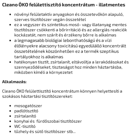
Cleano ÖKO felülettisztító koncentrátum - illatmentes
növényi felületaktív anyagokon és összetevőkön alapuló,
szerves tisztítószer vegán összetétel
ez a vegyszer és szintetikus mosó- vagy illatanyag mentes
tisztítószer csökkenti a bőrirritáció és az allergiás reakciók
kockázatát, nem szárít és érzékeny bőrre is alkalmas
a legmagasabb biológiai lebonthatóságú és a vízi
élőlényekre alacsony toxicitású egyedülálló koncentrált
összetételének köszönhetően ez a termék szeptikus
tartályokhoz is alkalmas
hatékonyan tisztít, zsírtalanít, eltávolítja a lerakódásokat és
szennyeződéseket, tisztaságot hoz minden háztartásba,
miközben kíméli a környezetet
Alkalmazás:
Cleano ÖKO felülettisztító koncentrátum könnyen helyettesíti a
szokásos háztartási tisztítószereket:
mosogatószer
padlótisztító
zsírtalanító
konyhai és fürdőszobai tisztítószer
WC-tisztító
tűzhely és sütő tisztítószer stb...