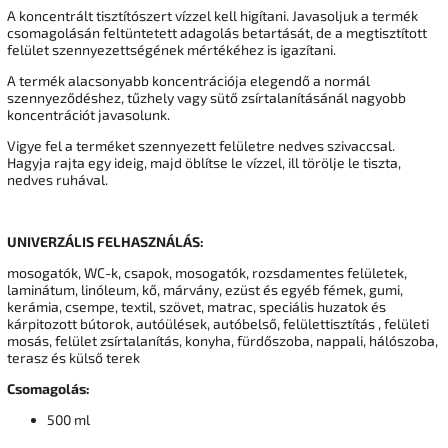
A koncentrált tisztítószert vízzel kell higítani. Javasoljuk a termék
csomagolásán feltüntetett adagolás betartását, de a megtisztított
felület szennyezettségének mértékéhez is igazítani.
A termék alacsonyabb koncentrációja elegendő a normál
szennyeződéshez, tűzhely vagy sütő zsírtalanításánál nagyobb
koncentrációt javasolunk.
Vigye fel a terméket szennyezett felületre nedves szivaccsal.
Hagyja rajta egy ideig, majd öblítse le vízzel, ill törölje le tiszta,
nedves ruhával.
UNIVERZÁLIS FELHASZNÁLÁS:
mosogatók, WC-k, csapok, mosogatók, rozsdamentes felületek,
laminátum, linóleum, kő, márvány, ezüst és egyéb fémek, gumi,
kerámia, csempe, textil, szövet, matrac, speciális huzatok és
kárpitozott bútorok, autóülések, autóbelső, felülettisztítás , felületi
mosás, felület zsírtalanítás, konyha, fürdőszoba, nappali, hálószoba,
terasz és külső terek
Csomagolás:
500 ml