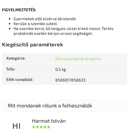
FIGYELMEZTETÉS:
Gyermekek elől elzárva tárolandó.
Kerülje a szembe jutást.
Ha szembe kerül, bő langyos vízzel ki kell mosni. Tartós
problémák esetén kérjen orvosi segítséget.
Kiegészítő paraméterek
Kategória
:
Környezetbarát drogéria
Súly
:
0.5 kg
EAN vonalkód
:
8586017858633
Harmat István
HI