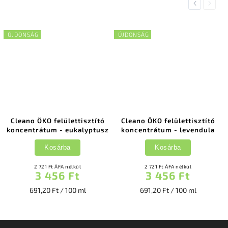
Previous
Next
ÚJDONSÁG
ÚJDONSÁG
Cleano ÖKO felülettisztító
Cleano ÖKO felülettisztító
koncentrátum - eukalyptusz
koncentrátum - levendula
Kosárba
Kosárba
2 721 Ft ÁFA nélkül
2 721 Ft ÁFA nélkül
3 456 Ft
3 456 Ft
691,20 Ft / 100 ml
691,20 Ft / 100 ml