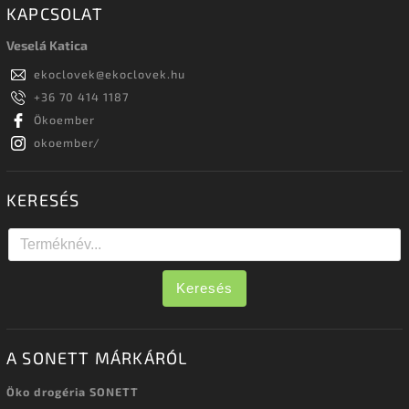
KAPCSOLAT
Veselá Katica
ekoclovek
@
ekoclovek.hu
+36 70 414 1187
Ökoember
okoember/
KERESÉS
Keresés
A SONETT MÁRKÁRÓL
Öko drogéria SONETT