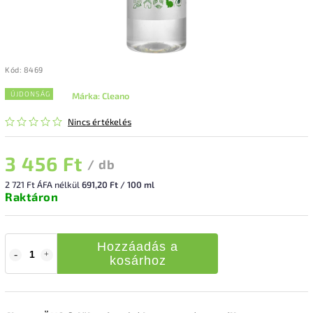
Kód:
8469
ÚJDONSÁG
Márka:
Cleano
Nincs értékelés
3 456 Ft
/ db
2 721 Ft ÁFA nélkül
691,20 Ft / 100 ml
Raktáron
Hozzáadás a
kosárhoz