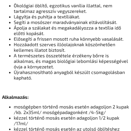
Ökológiai öblítő, egzotikus vanília illattal, nem
tartalmaz agresszív vegyszereket.
Lágyítja és puhítja a textíliákat.
Segíti a mosószer maradványainak eltávolítását.
Ápolja a szálakat és megakadályozza a textília idő
előtti kopását.
Elősegíti a frissen mosott ruha könnyebb vasalását.
Hozzáadott szerves illóolajoknak köszönhetően
kellemes illatot biztosít.
A természetes összetétele érzékeny bőrre is
alkalmas, és magas biológiai lebomlási képességével
óvja a környezetet.
Újrahasznosítható anyagból készült csomagolásban
kapható.
Alkalmazás:
mosógépben történő mosás esetén adagoljon 2 kupak
/kb. 2x35ml/ mosógépadagonként /4-5kg/
kézzel történő mosás esetén adagoljon 1/2 kupak
/17ml/
kézzel történő mosás esetén az utolsó öblítéshez