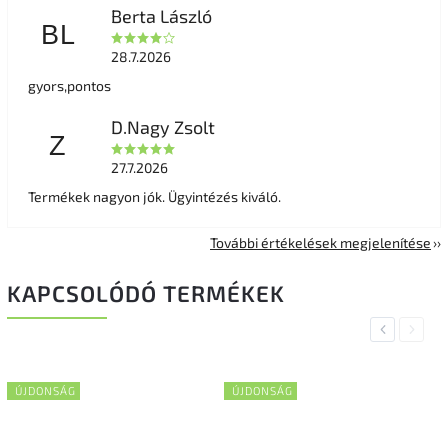
Berta László
BL
28.7.2026
gyors,pontos
D.Nagy Zsolt
Z
27.7.2026
Termékek nagyon jók. Ügyintézés kiváló.
További értékelések megjelenítése
KAPCSOLÓDÓ TERMÉKEK
Previous
Next
ÚJDONSÁG
ÚJDONSÁG