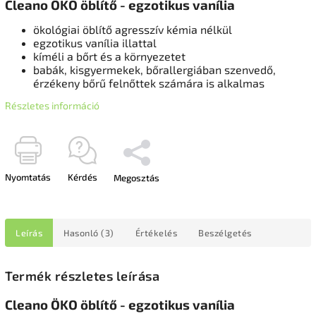
Cleano ÖKO öblítő - egzotikus vanília
ökológiai öblítő agresszív kémia nélkül
egzotikus vanília illattal
kíméli a bőrt és a környezetet
babák, kisgyermekek, bőrallergiában szenvedő,
érzékeny bőrű felnőttek számára is alkalmas
Részletes információ
Nyomtatás
Kérdés
Megosztás
Leírás
Hasonló (3)
Értékelés
Beszélgetés
Termék részletes leírása
Cleano ÖKO öblítő - egzotikus vanília