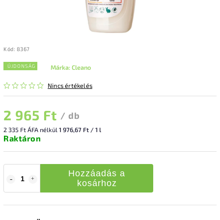
Kód:
8367
ÚJDONSÁG
Márka:
Cleano
Nincs értékelés
2 965 Ft
/ db
2 335 Ft ÁFA nélkül
1 976,67 Ft / 1 l
Raktáron
Hozzáadás a
kosárhoz