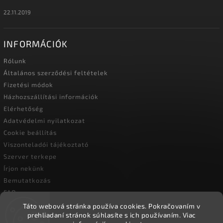
22.11.2019
INFORMÁCIÓK
Rólunk
Általános szerződési feltételek
Fizetési módok
Házhozszállítási információk
Elérhetőség
Adatvédelmi nyilatkozat
Cookie beállítás
Viszonteladói tájékoztató
Szerver terkepe
Írjon nekünk
Bemutatkozás
FAQ
Vásárlási útmutató
Táto webová stránka používa cookies.
Pokračovaním v
prehliadaní stránok súhlasíte s ich používaním.
Viac