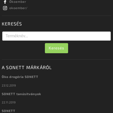
Ökoember
okoember/
KERESÉS
Keresés
A SONETT MÁRKÁRÓL
Öko drogéria SONETT
23.12.2019
SONETT tanúsítványok
22.11.2019
SONETT