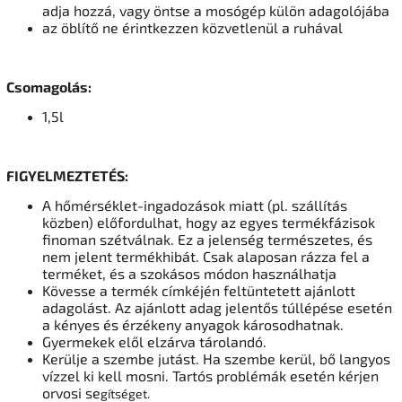
adja hozzá, vagy öntse a mosógép külön adagolójába
az öblítő ne érintkezzen közvetlenül a ruhával
Csomagolás:
1,5l
FIGYELMEZTETÉS:
A hőmérséklet-ingadozások miatt (pl. szállítás
közben) előfordulhat, hogy az egyes termékfázisok
finoman szétválnak. Ez a jelenség természetes, és
nem jelent termékhibát. Csak alaposan rázza fel a
terméket, és a szokásos módon használhatja
Kövesse a termék címkéjén feltüntetett ajánlott
adagolást. Az ajánlott adag jelentős túllépése esetén
a kényes és érzékeny anyagok károsodhatnak.
Gyermekek elől elzárva tárolandó.
Kerülje a szembe jutást. Ha szembe kerül, bő langyos
vízzel ki kell mosni. Tartós problémák esetén kérjen
orvosi se
gítséget.