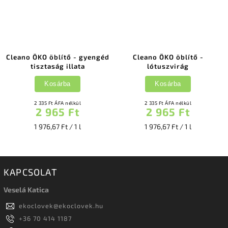
Cleano ÖKO öblítő - gyengéd
Cleano ÖKO öblítő -
tisztaság illata
lótuszvirág
Kosárba
Kosárba
2 335 Ft ÁFA nélkül
2 335 Ft ÁFA nélkül
2 965 Ft
2 965 Ft
1 976,67 Ft / 1 l
1 976,67 Ft / 1 l
KAPCSOLAT
Veselá Katica
ekoclovek
@
ekoclovek.hu
+36 70 414 1187