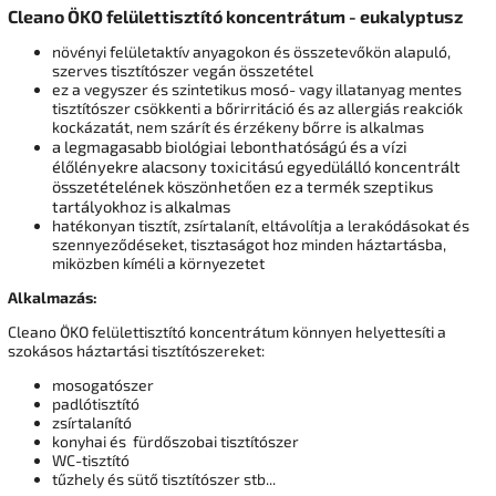
Cleano ÖKO felülettisztító koncentrátum - eukalyptusz
növényi felületaktív anyagokon és összetevőkön alapuló,
szerves tisztítószer vegán összetétel
ez a vegyszer és szintetikus mosó- vagy illatanyag mentes
tisztítószer csökkenti a bőrirritáció és az allergiás reakciók
kockázatát, nem szárít és érzékeny bőrre is alkalmas
a legmagasabb biológiai lebonthatóságú és a vízi
élőlényekre alacsony toxicitású egyedülálló koncentrált
összetételének köszönhetően ez a termék szeptikus
tartályokhoz is alkalmas
hatékonyan tisztít, zsírtalanít, eltávolítja a lerakódásokat és
szennyeződéseket, tisztaságot hoz minden háztartásba,
miközben kíméli a környezetet
Alkalmazás:
Cleano ÖKO felülettisztító koncentrátum könnyen helyettesíti a
szokásos háztartási tisztítószereket:
mosogatószer
padlótisztító
zsírtalanító
konyhai és fürdőszobai tisztítószer
WC-tisztító
tűzhely és sütő tisztítószer stb...