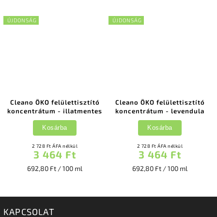
ÚJDONSÁG
ÚJDONSÁG
Cleano ÖKO felülettisztító
Cleano ÖKO felülettisztító
koncentrátum - illatmentes
koncentrátum - levendula
Kosárba
Kosárba
2 728 Ft ÁFA nélkül
2 728 Ft ÁFA nélkül
3 464 Ft
3 464 Ft
692,80 Ft / 100 ml
692,80 Ft / 100 ml
KAPCSOLAT