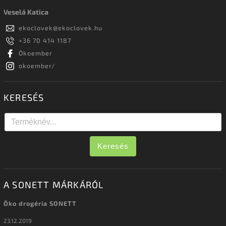
Veselá Katica
ekoclovek
@
ekoclovek.hu
+36 70 414 1187
Ökoember
okoember/
KERESÉS
Keresés
A SONETT MÁRKÁRÓL
Öko drogéria SONETT
23.12.2019