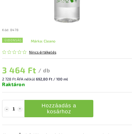
Kód:
8478
ÚJDONSÁG
Márka:
Cleano
Nincs értékelés
3 464 Ft
/ db
2 728 Ft ÁFA nélkül
692,80 Ft / 100 ml
Raktáron
Hozzáadás a
kosárhoz