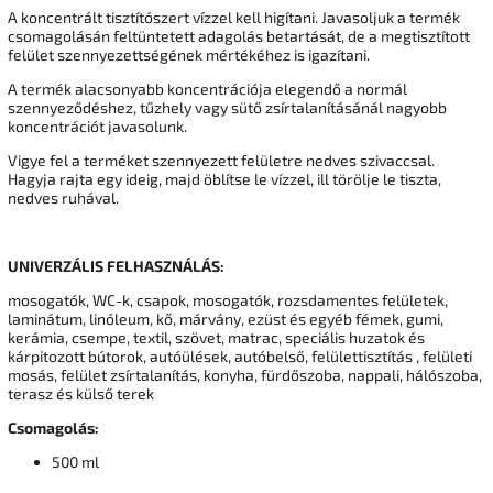
A koncentrált tisztítószert vízzel kell higítani. Javasoljuk a termék
csomagolásán feltüntetett adagolás betartását, de a megtisztított
felület szennyezettségének mértékéhez is igazítani.
A termék alacsonyabb koncentrációja elegendő a normál
szennyeződéshez, tűzhely vagy sütő zsírtalanításánál nagyobb
koncentrációt javasolunk.
Vigye fel a terméket szennyezett felületre nedves szivaccsal.
Hagyja rajta egy ideig, majd öblítse le vízzel, ill törölje le tiszta,
nedves ruhával.
UNIVERZÁLIS FELHASZNÁLÁS:
mosogatók, WC-k, csapok, mosogatók, rozsdamentes felületek,
laminátum, linóleum, kő, márvány, ezüst és egyéb fémek, gumi,
kerámia, csempe, textil, szövet, matrac, speciális huzatok és
kárpitozott bútorok, autóülések, autóbelső, felülettisztítás , felületi
mosás, felület zsírtalanítás, konyha, fürdőszoba, nappali, hálószoba,
terasz és külső terek
Csomagolás:
500 ml