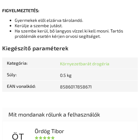
FIGYELMEZTETÉS:
Gyermekek elől elzárva tárolandó.
Kerülje a szembe jutást.
Ha szembe kerül, bő langyos vízzel ki kell mosni. Tartós
problémák esetén kérjen orvosi segítséget.
Kiegészítő paraméterek
Kategória
:
Környezetbarát drogéria
Súly
:
0.5 kg
EAN vonalkód
:
8586017858671
Ördög Tibor
ÖT