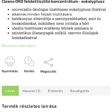
Cleano ÖKO felülettisztító koncentrátum - eukalyptusz
univerzális ökológiai tisztítószer eukalyptusz illatával
alkalmas minden felület tisztítására
hatékonyan eltávolítja a szennyeződéseket, zsírt és
lerakódásokat, miközben nem irritálja a bőrt
ideális tisztítószer érzékeny bőrűek számára is
szintetikus illatanyagok nélkül, szerves illóolajok
hozzáadásával
Részletes információ
Nyomtatás
Kérdés
Megosztás
Leírás
Hasonló (3)
Értékelés
Beszélgetés
Termék részletes leírása