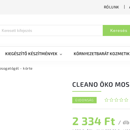
RÓLUNK
Keresés
KIEGÉSZÍTŐ KÉSZÍTMÉNYEK
KÖRNYEZETBARÁT KOZMETI
sogatógél - körte
CLEANO ÖKO MOS
ÚJDONSÁG
2 334 Ft
/ db