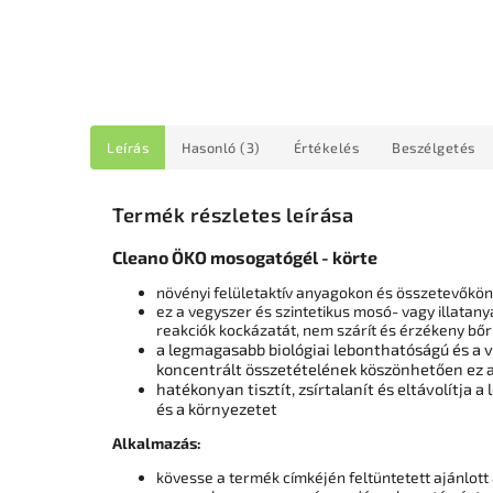
Leírás
Hasonló (3)
Értékelés
Beszélgetés
Termék részletes leírása
Cleano ÖKO mosogatógél - körte
növényi felületaktív anyagokon és összetevőkön 
ez a vegyszer és szintetikus mosó- vagy illatany
reakciók kockázatát, nem szárít és érzékeny bőr
a legmagasabb biológiai lebonthatóságú és a ví
koncentrált összetételének köszönhetően ez a
hatékonyan tisztít, zsírtalanít és eltávolítja
és a környezetet
Alkalmazás:
kövesse a termék címkéjén feltüntetett ajánlott