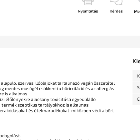
Nyomtatás
Kérdés
Me
Ki
K
alapuló, szerves illóolajokat tartalmazó vegán összetétel
S
ag mentes mosógél csökkenti a bőrirritáció és az allergiás
re is alkalmas
zi élőlényekre alacsony toxicitású egyedülálló
E
 termék szeptikus tartályokhoz is alkalmas
 a lerakódásokat és ételmaradékokat, miközben védi a bőrt
 adagolást.