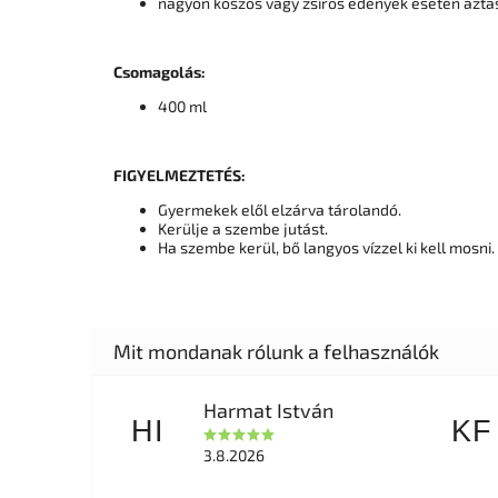
nagyon koszos vagy zsíros edények esetén ázta
Csomagolás:
400 ml
FIGYELMEZTETÉS:
Gyermekek elől elzárva tárolandó.
Kerülje a szembe jutást.
Ha szembe kerül, bő langyos vízzel ki kell mosni
Harmat István
HI
KF
3.8.2026