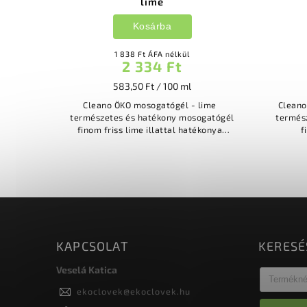
lime
Kosárba
1 838 Ft ÁFA nélkül
2 334 Ft
583,50 Ft / 100 ml
Cleano ÖKO mosogatógél - lime
Clean
természetes és hatékony mosogatógél
termés
finom friss lime illattal hatékonyan
f
eltávolítja a szennyeződéseket, zsírt
és lerakódásokat,...
s
KAPCSOLAT
KERESÉ
Veselá Katica
ekoclovek
@
ekoclovek.hu