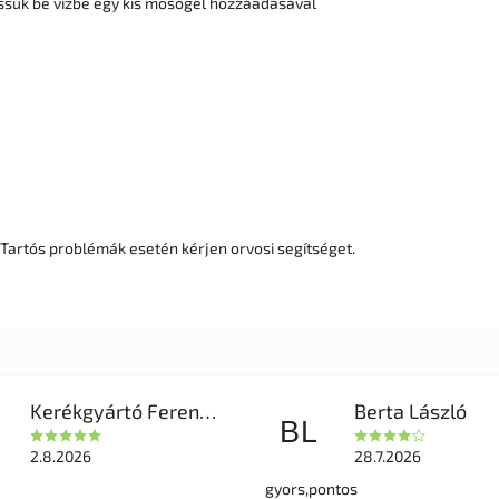
ssuk be vízbe egy kis mosógél hozzáadásával
. Tartós problémák esetén kérjen orvosi segítséget.
Kerékgyártó Ferencné
Berta László
BL
2.8.2026
28.7.2026
gyors,pontos