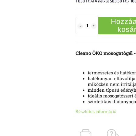
1 838 Ft ÁFA nélkül
583,50 Ft / 10
Hozzáa
kosá
Cleano ÖKO mosogatógél -
természetes és hatékon
hatékonyan eltávolítja
miközben nem irritálja
minden típusú edényh
ideális mosogatószert
szintetikus illatanyag
Részletes információ