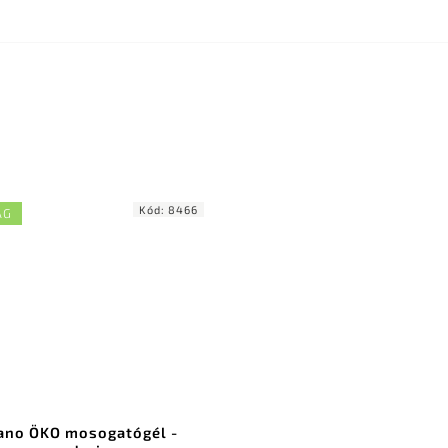
Kód:
8466
ÁG
ano ÖKO mosogatógél -