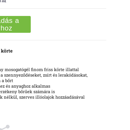
0 ml
dás a
rhoz
 körte
y mosogatógél finom friss körte illattal
 a szennyeződéseket, zsírt és lerakódásokat,
 a bőrt
ez és anyaghoz alkalmas
 érzékeny bőrűek számára is
ok nélkül, szerves illóolajok hozzáadásával