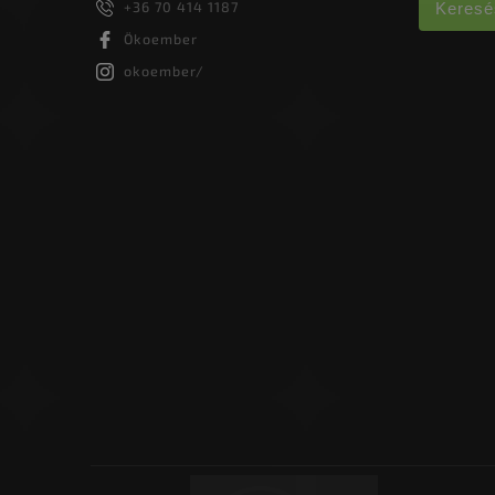
+36 70 414 1187
Keresé
Ökoember
okoember/