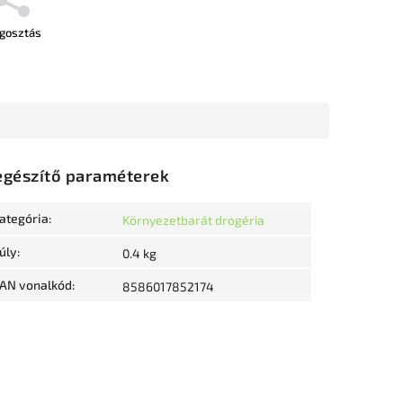
gosztás
egészítő paraméterek
ategória
:
Környezetbarát drogéria
úly
:
0.4 kg
AN vonalkód
:
8586017852174