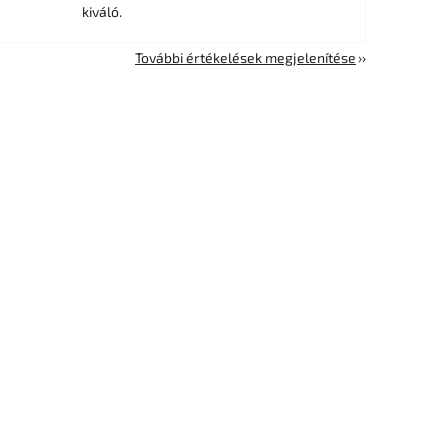
kiváló.
További értékelések megjelenítése