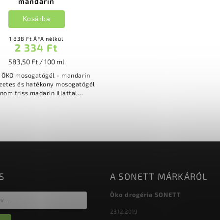
mandarin
Kosárba
1 838 Ft ÁFA nélkül
2 334 Ft
583,50 Ft / 100 ml
o ÖKO mosogatógél - mandarin
zetes és hatékony mosogatógél
inom friss madarin illattal
hatékonyan eltávolítja a
zennyeződéseket, zsírt és
lerakódásokat,...
S
A SONETT MÁRKÁRÓL
Öko drogéria SONETT
23.12.2019