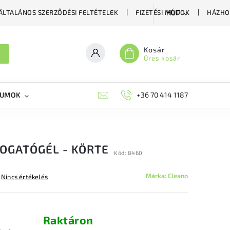
ÁLTALÁNOS SZERZŐDÉSI FELTÉTELEK
FIZETÉSI MÓDOK
HÁZHO
HUF
Kosár
Üres kosár
KUMOK
MIKORRHIZA
BLOG
+36 70 414 1187
MÉHÉSZETI GYÓGYKÉS
OGATÓGÉL - KÖRTE
Kód:
8460
Márka:
Cleano
Nincs értékelés
Raktáron