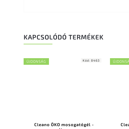
KAPCSOLÓDÓ TERMÉKEK
Kód:
8463
ÚJDONSÁG
ÚJDONS
Cleano ÖKO mosogatógél -
Cle