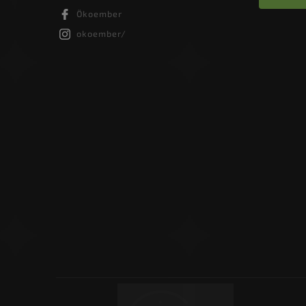
Ökoember
okoember/