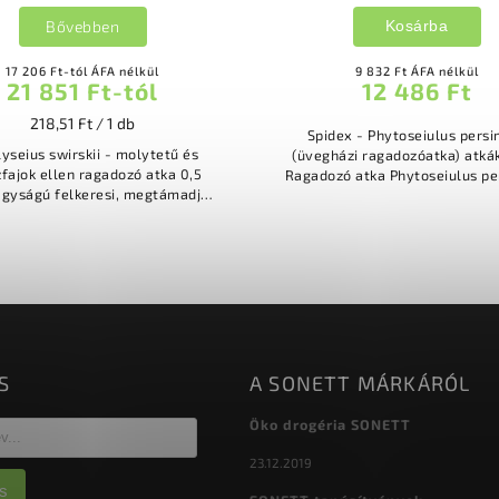
Bővebben
Kosárba
17 206 Ft-tól ÁFA nélkül
9 832 Ft ÁFA nélkül
21 851 Ft-tól
12 486 Ft
218,51 Ft / 1 db
Spidex - Phytoseiulus persim
yseius swirskii - molytetű és
(üvegházi ragadozóatka) atkák
 ellen ragadozó atka 0,5
Ragadozó atka Phytoseiulus per
gyságú felkeresi, megtámadja
Üvegházi és télikertben élő 
zívja a sztripfajok és molytetű
ellen Egyszerű alkalmazás
fiatal lárváit kifejlett...
S
A SONETT MÁRKÁRÓL
Öko drogéria SONETT
23.12.2019
s