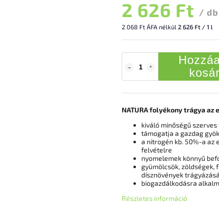
2 626 Ft
/ db
2 068 Ft ÁFA nélkül
2 626 Ft / 1 l
Hozzáa
kosá
NATURA folyékony trágya az e
kiváló minőségű szerves 
támogatja a gazdag gyök
a nitrogén kb. 50%-a az e
felvételre
nyomelemek könnyű bef
gyümölcsök, zöldségek, f
dísznövények trágyázásá
biogazdálkodásra alkal
Részletes információ