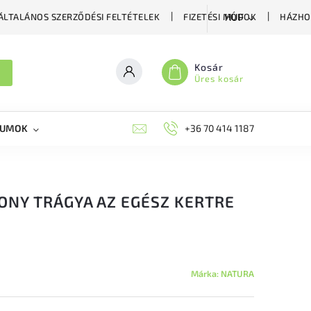
ÁLTALÁNOS SZERZŐDÉSI FELTÉTELEK
FIZETÉSI MÓDOK
HÁZHO
HUF
Kosár
Üres kosár
KUMOK
MIKORRHIZA
BLOG
+36 70 414 1187
MÉHÉSZETI GYÓGYKÉS
ONY TRÁGYA AZ EGÉSZ KERTRE
Márka:
NATURA