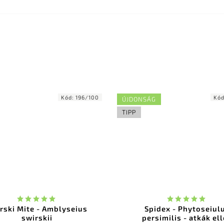
Kód:
196/100
Kó
ÚJDONSÁG
TIPP
rski Mite - Amblyseius
Spidex - Phytoseiul
swirskii
persimilis - atkák el