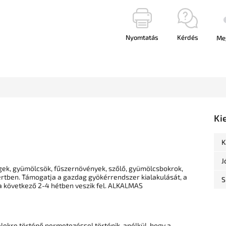
Nyomtatás
Kérdés
Me
Ki
K
J
égek, gyümölcsök, fűszernövények, szőlő, gyümölcsbokrok,
ertben. Támogatja a gazdag gyökérrendszer kialakulását, a
S
t a következő 2-4 hétben veszik fel. ALKALMAS
lekre történő permetezéssel történik, anélkül, hogy a