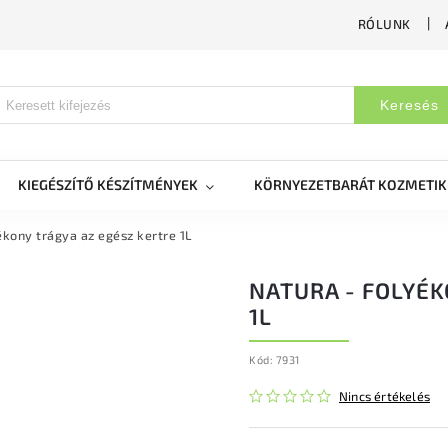
RÓLUNK
Keresés
KIEGÉSZÍTŐ KÉSZÍTMÉNYEK
KÖRNYEZETBARÁT KOZMETI
ékony trágya az egész kertre 1L
NATURA - FOLYÉK
1L
Kód:
7931
Nincs értékelés