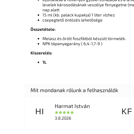
levelek károsodásának veszélye fenyegetne (me
nap alatt
15 ml (kb. palack kupakja) 1 liter vízhez
csepegtető öntözés lehetősége
Összetétele:
Melasz és őrölt foszfátból készült törmelék.
NPK tápanyagarány ( 6,4-1,7-9 )
Kiszerelés:
1L
Harmat István
HI
KF
3.8.2026