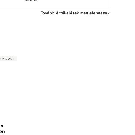
További értékelések megjelenítése
d:
61/200
us
len