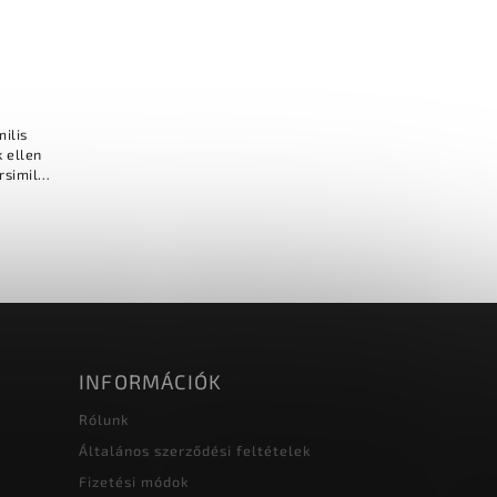
ilis
 ellen
similis
atkák
...
INFORMÁCIÓK
Rólunk
Általános szerződési feltételek
Fizetési módok