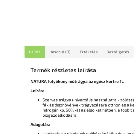
Leírás
Hasonló (3)
Értékelés
Beszélgetés
Termék részletes leírása
NATURA folyékony műtrágya az egész kertre 1L
Leírás:
Szerves trágya univerzális használatra - zölds
fák és dísznövények trágyázására otthon és a k
nitrogén kb. 50%-át az első két hétben, a többi
biogazdálkodásra.
Adagolás:
kijuttatása a növények gyökérzónájába és a leve