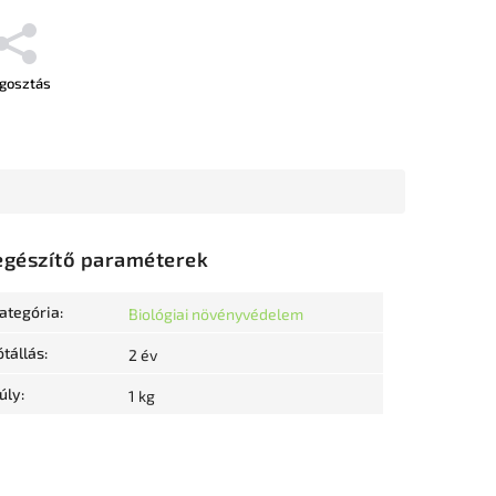
gosztás
egészítő paraméterek
ategória
:
Biológiai növényvédelem
ótállás
:
2 év
úly
:
1 kg