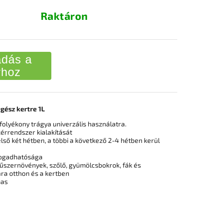
Raktáron
dás a
rhoz
gész kertre 1L
folyékony trágya univerzális használatra.
érrendszer kialakítását
lső két hétben, a többi a következő 2-4 hétben kerül
ogadhatósága
űszernövények, szőlő, gyümölcsbokrok, fák és
ra otthon és a kertben
mas