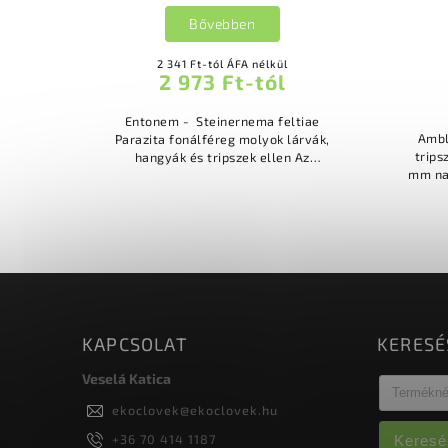
Bővebben
2 341 Ft-tól ÁFA nélkül
2 973 Ft-tól
Entonem - Steinernema feltiae
Ambl
Parazita fonálféreg molyok lárvák,
tripszfajok
hangyák és tripszek ellen Az
mm na
emésztőrendszeren vagy a
és kis
légzőrendszeren keresztül jutnak be
a...
KAPCSOLAT
KERESÉ
Veselá Katica
ekoclovek
@
ekoclovek.hu
+36 70 414 1187
Keresé