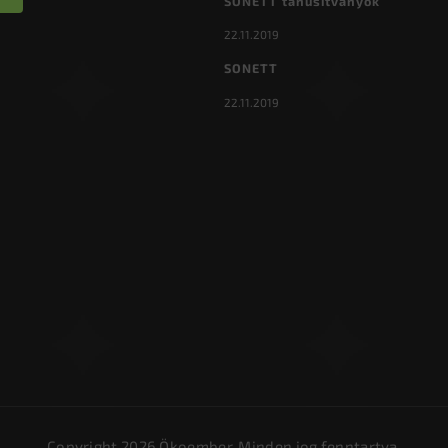
SONETT tanúsítványok
22.11.2019
SONETT
22.11.2019
Copyright 2026
Ökoember
. Minden jog fenntartva.