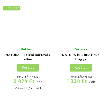
ÚJDONSÁG
Raktáron
Raktáron
NATURA – Telelő kártevők
NATURA BIG BEAT rúd
ellen
trágya
Kosárba
Kosárba
1 948 Ft ÁFA nélkül
1 043 Ft ÁFA nélkül
2 474 Ft
1 324 Ft
/ db
/ db
2 474 Ft / 250 ml