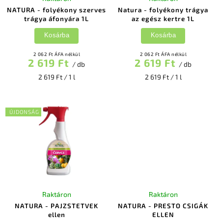
NATURA - folyékony szerves
Natura - folyékony trágya
trágya áfonyára 1L
az egész kertre 1L
Kosárba
Kosárba
2 062 Ft ÁFA nélkül
2 062 Ft ÁFA nélkül
2 619 Ft
2 619 Ft
/ db
/ db
2 619 Ft / 1 l
2 619 Ft / 1 l
ÚJDONSÁG
Raktáron
Raktáron
NATURA - PAJZSTETVEK
NATURA - PRESTO CSIGÁK
ellen
ELLEN