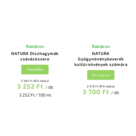
Raktáron
Raktáron
NATURA Díszhagymák
NATURA
csávázószere
Gyógynönénykeverék
kultúrnövények számára
Kosárba
Bővebben
2 561 Ft ÁFA nélkül
3 252 Ft
/ db
2 913 Ft ÁFA nélkül
3 700 Ft
/ db
3 252 Ft / 100 ml