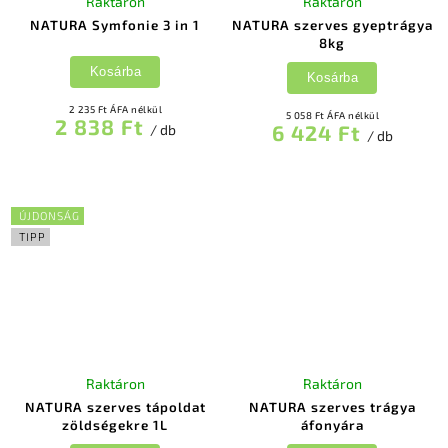
Raktáron
Raktáron
NATURA Symfonie 3 in 1
NATURA szerves gyeptrágya
8kg
Kosárba
Kosárba
2 235 Ft ÁFA nélkül
5 058 Ft ÁFA nélkül
2 838 Ft
6 424 Ft
/ db
/ db
ÚJDONSÁG
TIPP
Raktáron
Raktáron
NATURA szerves tápoldat
NATURA szerves trágya
zöldségekre 1L
áfonyára