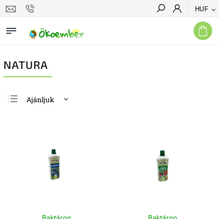
HUF
Keresés
NATURA
Ajánljuk
Legolcsóbb elöl
Legdrágább
Legnépszerűbb
termékek
ABC szerint
Raktáron
Raktáron