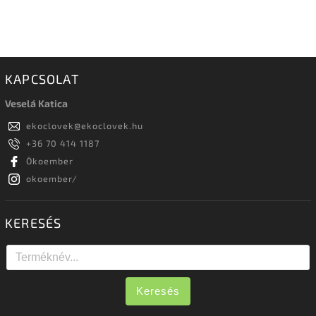
KAPCSOLAT
Veselá Katica
ekoclovek
@
ekoclovek.hu
+36 70 414 1187
Ökoember
okoember/
KERESÉS
Keresés