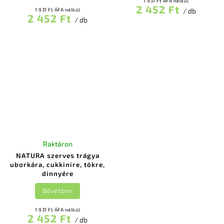
1 931 Ft ÁFA nélkül
2 452 Ft
1 931 Ft ÁFA nélkül
/ db
2 452 Ft
/ db
Raktáron
NATURA szerves trágya
uborkára, cukkinire, tökre,
dinnyére
Bővebben
1 931 Ft ÁFA nélkül
2 452 Ft
/ db