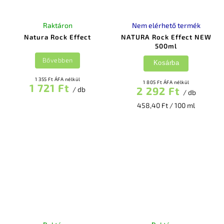
Raktáron
Nem elérhető termék
Natura Rock Effect
NATURA Rock Effect NEW
500ml
Bővebben
Kosárba
1 355 Ft ÁFA nélkül
1 805 Ft ÁFA nélkül
1 721 Ft
2 292 Ft
/ db
/ db
458,40 Ft / 100 ml