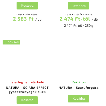
Bővebben
Kosárba
2 034 Ft ÁFA nélkül
1 948 Ft-tól ÁFA nélkül
2 583 Ft
2 474 Ft-tól
/ db
/ db
2 474 Ft-tól / 250 g
ÚJDONSÁG
Jelenleg nem elérhető
Raktáron
NATURA - SCIARA EFFECT
NATURA - Szaruforgács
gyászszúnyogok ellen
Kosárba
Kosárba