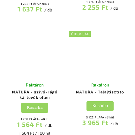
1 776 Ft ÁFA nélkül
1 289 Ft ÁFA nélkül
2 255 Ft
1 637 Ft
/ db
/ db
ÚJDONSÁG
Raktáron
Raktáron
NATURA - szívó-rágó
NATURA - Talajtisztító
kártevők ellen
Kosárba
Kosárba
3 122 Ft ÁFA nélkül
1 232 Ft ÁFA nélkül
3 965 Ft
1 564 Ft
/ db
/ db
1 564 Ft / 100 ml