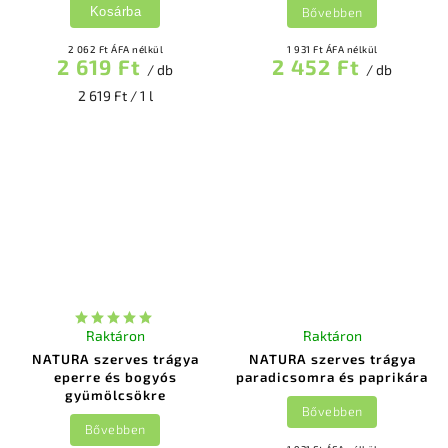
Bővebben
Kosárba
2 062 Ft ÁFA nélkül
1 931 Ft ÁFA nélkül
2 619 Ft
2 452 Ft
/ db
/ db
2 619 Ft / 1 l
Raktáron
Raktáron
NATURA szerves trágya
NATURA szerves trágya
eperre és bogyós
paradicsomra és paprikára
gyümölcsökre
Bővebben
Bővebben