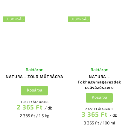
ÚJDONSÁG
ÚJDONSÁG
Raktáron
Raktáron
NATURA - ZÖLD MŰTRÁGYA
NATURA –
Fokhagymagerezdek
csávázószere
Kosárba
Kosárba
1 862 Ft ÁFA nélkül
2 365 Ft
/ db
2 650 Ft ÁFA nélkül
3 365 Ft
/ db
2 365 Ft / 1.5 kg
3 365 Ft / 100 ml