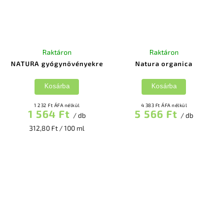
Raktáron
Raktáron
NATURA gyógynövényekre
Natura organica
Kosárba
Kosárba
1 232 Ft ÁFA nélkül
4 383 Ft ÁFA nélkül
1 564 Ft
5 566 Ft
/ db
/ db
312,80 Ft / 100 ml