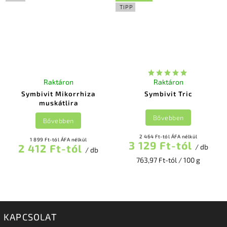
TIPP
Raktáron
Raktáron
Symbivit Mikorrhiza
Symbivit Tric
muskátlira
Bővebben
Bővebben
2 464 Ft-tól ÁFA nélkül
1 899 Ft-tól ÁFA nélkül
3 129 Ft-tól
2 412 Ft-tól
/ db
/ db
763,97 Ft-tól / 100 g
KAPCSOLAT