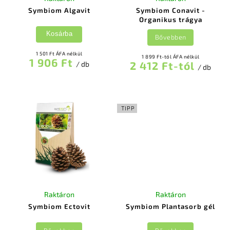
Symbiom Algavit
Symbiom Conavit -
Organikus trágya
Kosárba
Bővebben
1 501 Ft ÁFA nélkül
1 899 Ft-tól ÁFA nélkül
1 906 Ft
2 412 Ft-tól
/ db
/ db
TIPP
Raktáron
Raktáron
Symbiom Ectovit
Symbiom Plantasorb gél