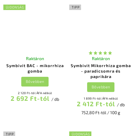
ÚJDONSÁG
TIPP
Raktáron
Raktáron
Symbivit BAC - mikorrhiza
Symbivit Mikorrhiza gomba
gomba
- paradicsomra és
paprikára
Bővebben
Bővebben
2 120 Ft-tól ÁFA nélkül
2 692 Ft-tól
/ db
1 899 Ft-tól ÁFA nélkül
2 412 Ft-tól
/ db
752,80 Ft-tól / 100 g
TIPP
ÚJDONSÁG