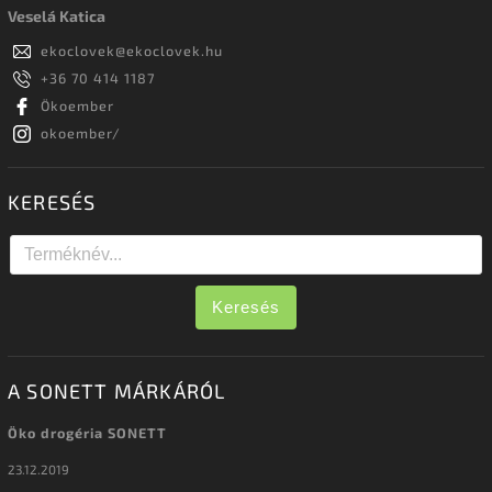
Veselá Katica
ekoclovek
@
ekoclovek.hu
+36 70 414 1187
Ökoember
okoember/
KERESÉS
Keresés
A SONETT MÁRKÁRÓL
Öko drogéria SONETT
23.12.2019