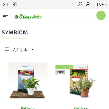
HUF
Keresés
SYMBIOM
Ajánljuk
Legolcsóbb elöl
Legdrágább
ÚJDONSÁG
Legnépszerűbb
TIPP
termékek
ABC szerint
Raktáron
Raktáron