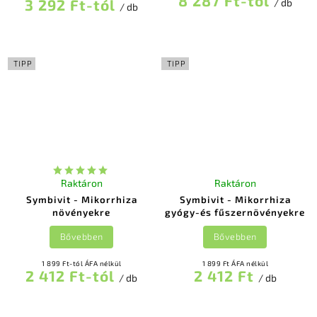
8 287 Ft-tól
3 292 Ft-tól
/ db
/ db
TIPP
TIPP
Raktáron
Raktáron
Symbivit - Mikorrhiza
Symbivit - Mikorrhiza
növényekre
gyógy-és fűszernövényekre
Bővebben
Bővebben
1 899 Ft-tól ÁFA nélkül
1 899 Ft ÁFA nélkül
2 412 Ft-tól
2 412 Ft
/ db
/ db