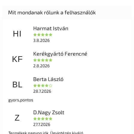
Harmat István
HI
3.8.2026
Kerékgyártó Ferencné
KF
2.8.2026
Berta László
BL
28.7.2026
gyors,pontos
D.Nagy Zsolt
Z
27.7.2026
Termékek nagyon jók. Ügyintézés kiváló.