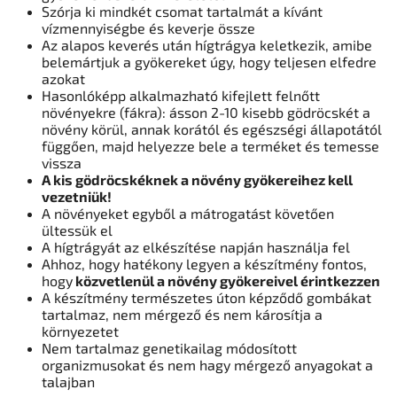
Szórja ki mindkét csomat tartalmát a kívánt
vízmennyiségbe és keverje össze
Az alapos keverés után hígtrágya keletkezik, amibe
belemártjuk a gyökereket úgy, hogy teljesen elfedre
azokat
Hasonlóképp alkalmazható kifejlett felnőtt
növényekre (fákra): ásson 2-10 kisebb gödröcskét a
növény körül, annak korától és egészségi állapotától
függően, majd helyezze bele a terméket és temesse
vissza
A kis gödröcskéknek a növény gyökereihez kell
vezetniük!
A növényeket egyből a mátrogatást követően
ültessük el
A hígtrágyát az elkészítése napján használja fel
Ahhoz, hogy hatékony legyen a készítmény fontos,
hogy
közvetlenül a növény gyökereivel érintkezzen
A készítmény természetes úton képződő gombákat
tartalmaz, nem mérgező és nem károsítja a
környezetet
Nem tartalmaz genetikailag módosított
organizmusokat és nem hagy mérgező anyagokat a
talajban