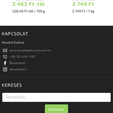
2 463 Ft-tól
2 749 Ft
328,40 Ft-tól / 100 g
2 749 Ft / 1 kg
KAPCSOLAT
Veselá Katica
ekoclovek
@
ekoclovek.hu
+36 70 414 1187
Ökoember
okoember/
KERESÉS
Keresés