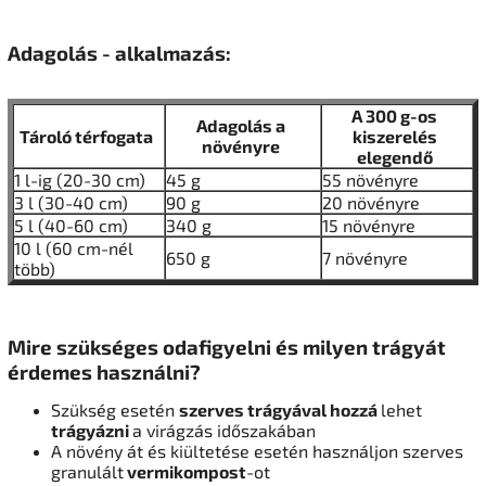
Adagolás - alkalmazás:
A 300 g-os
Adagolás a
Tároló térfogata
kiszerelés
növényre
elegendő
1 l-ig (20-30 cm)
45 g
55 növényre
3 l (30-40 cm)
90 g
20 növényre
5 l (40-60 cm)
340 g
15 növényre
10 l (60 cm-nél
650 g
7 növényre
több)
Mire szükséges odafigyelni és milyen trágyát
érdemes használni?
Szükség esetén
szerves trágyával hozzá
lehet
trágyázni
a virágzás időszakában
A növény át és kiültetése esetén használjon szerves
granulált
vermikompost
-ot