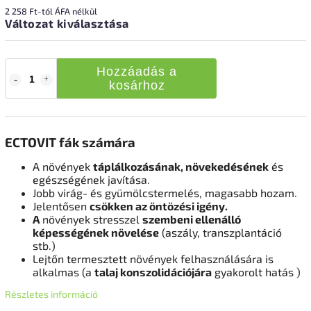
2 258 Ft
-tól ÁFA nélkül
Változat kiválasztása
Hozzáadás a
kosárhoz
ECTOVIT fák számára
A
növények
táplálkozásának, növekedésének
és
egészségének javítása.
Jobb virág- és gyümölcstermelés, magasabb hozam.
Jelentősen
csökken az öntözési igény.
A
növények stresszel
szembeni ellenálló
képességének növelése
(aszály, transzplantáció
stb.)
Lejtőn termesztett növények felhasználására is
alkalmas (a
talaj konszolidációjára
gyakorolt ​​hatás
)
Részletes információ