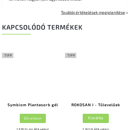
További értékelések megjelenítése
KAPCSOLÓDÓ TERMÉKEK
TIPP
TIPP
Symbiom Plantasorb gél
ROKOSAN I - Tűlevelűek
Bővebben
Kosárba
1 939 Ft-tól ÁFA nélkül
2 165 Ft ÁFA nélkül