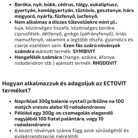
Boróka, nyír, bükk, cédrus, tölgy, eukaliptusz,
gyertyán, komlógyertyán, tűztövis, gesztenye,
hárs
mogyoró, nyárfa, fűzfenyő, lucfenyő,
Nem alkalmas a díszes tűlevelűekre mint pl.:
tuja, közönséges tiszafa, közönséges boróka,
ciprusfélék, délfenyő, ginkgo (páfrányfenyő), óriás
mamutfenyő, valamint a legtöbb díszfa, gyümölcs és
cserje esetében sem.
Ezen fás szárú növények
számára
ajánlott termék:
SYMBIVIT
Hangafélék számára
(hanga, azálea, áfonya,
rododendron stb.) ajánlott termék:
RHODOVIT
Hogyan alkalmazzuk és adagoljuk az ECTOVIT
terméket?
Napríklad 300g balenie vystačí približne na 100
malých vresov alebo 10 rododendronov
Például egy 300g-os csomagolás elegendő
nagyjából 100 fiatal palántára, vagy 10
rododendronra
A kezelt növények száma függ azok sűrűségétől és
gyökérrendszerük méretétől