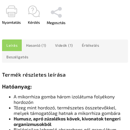
Nyomtatás
Kérdés
Megosztás
Leírás
Hasonló (1)
Videók (1)
Értékelés
Beszélgetés
Termék részletes leírása
Hatóanyag:
A mikorrhiza gomba három izolátuma folyékony
hordozón
Tőzeg mint hordozó, természetes összetevőkkel,
melyek támogatólag hatnak a mikorrhiza gombára
Humusz, apró zúzalékos kövek, kivonatok tengeri
organizmusokból
Biológiailag lebomló abszorbens gél granulátum