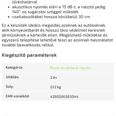
tűréshatárral
akusztikus nyomás eléri a 75 dB-t, a riasztó pedig
140°-os sugárzási szöggel működik
csatlakozókábel hossza körülbelül 30 cm
Ez a készülék ideális megoldás azoknak az autósoknak,
akik környezetbarát és hosszú távú védelmet keresnek
járművüknek a kártevők ellen. Megbízható működése és
egyszerű telepítése lehetővé teszi az azonnali használatot
további beavatkozás nélkül.
Kiegészítő paraméterek
Kategória
:
Rovar és kártevő riasztó
Jótállás
:
2 év
Súly
:
0.12 kg
EAN vonalkód
:
4260286383044