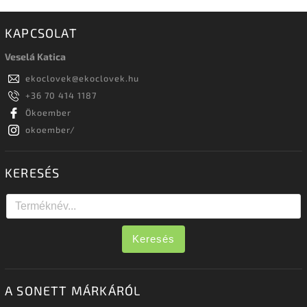
KAPCSOLAT
Veselá Katica
ekoclovek
@
ekoclovek.hu
+36 70 414 1187
Ökoember
okoember/
KERESÉS
Keresés
A SONETT MÁRKÁRÓL