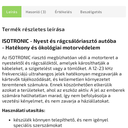
Leírás
Hasonló (3)
Értékelés
Beszélgetés
Termék részletes leírása
ISOTRONIC - Nyest és rágcsálóriasztó autóba
- Hatékony és ökológiai motorvédelem
Az ISOTRONIC riasztó megbízhatóan védi a motorteret a
nyestektől és rágcsálóktól, amelyek károsíthatják a
kábeleket, a szigetelést vagy a tömlőket. A 12-23 kHz
frekvenciájú ultrahangos jelek hatékonyan megzavarják a
kártevők tájékozódását, és kellemetlen környezetet
teremtenek számukra. Ennek köszönhetően elkerülik
azokat a területeket, ahol az eszköz aktív. A jel az emberek
számára hallhatatlan marad, így nem befolyásolja a
vezetési kényelmet, és nem zavarja a háziállatokat.
Használati utasítás:
készülék könnyen telepíthető, és nem igényel
speciális szerszámokat