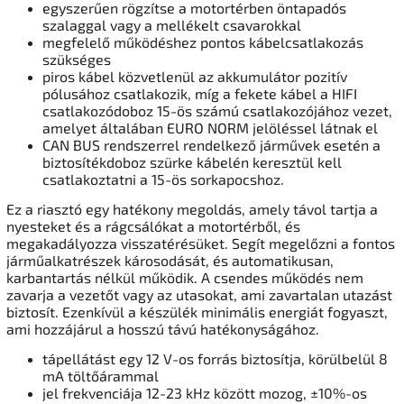
egyszerűen rögzítse a motortérben öntapadós
szalaggal vagy a mellékelt csavarokkal
megfelelő működéshez pontos kábelcsatlakozás
szükséges
piros kábel közvetlenül az akkumulátor pozitív
pólusához csatlakozik, míg a fekete kábel a HIFI
csatlakozódoboz 15-ös számú csatlakozójához vezet,
amelyet általában EURO NORM jelöléssel látnak el
CAN BUS rendszerrel rendelkező járművek esetén a
biztosítékdoboz szürke kábelén keresztül kell
csatlakoztatni a 15-ös sorkapocshoz.
Ez a riasztó egy hatékony megoldás, amely távol tartja a
nyesteket és a rágcsálókat a motortérből, és
megakadályozza visszatérésüket. Segít megelőzni a fontos
járműalkatrészek károsodását, és automatikusan,
karbantartás nélkül működik. A csendes működés nem
zavarja a vezetőt vagy az utasokat, ami zavartalan utazást
biztosít. Ezenkívül a készülék minimális energiát fogyaszt,
ami hozzájárul a hosszú távú hatékonyságához.
tápellátást egy 12 V-os forrás biztosítja, körülbelül 8
mA töltőárammal
jel frekvenciája 12-23 kHz között mozog, ±10%-os