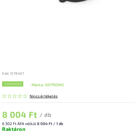
Kód:
IS78407
ÚJDONSÁG
Márka:
ISOTRONIC
Nincs értékelés
8 004 Ft
/ db
6 302 Ft ÁFA nélkül
8 004 Ft / 1 db
Raktáron