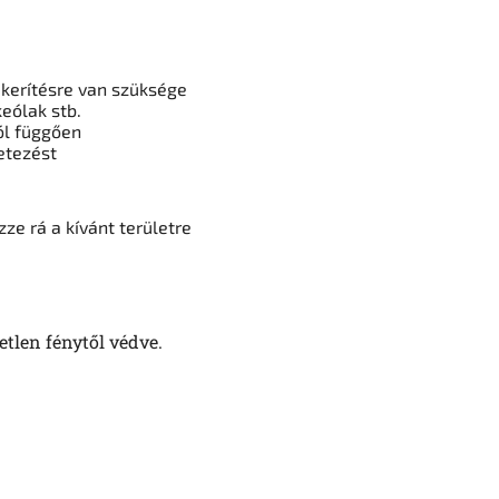
kerítésre van szüksége
keólak stb.
ól függően
etezést
ze rá a kívánt területre
etlen fénytől védve.