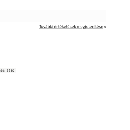
További értékelések megjelenítése
Kód:
8310