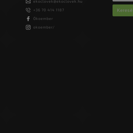
ekoclovek
@
ekoclovek.hu
+36 70 414 1187
Keresé
Ökoember
okoember/