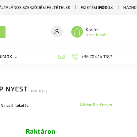
ÁLTALÁNOS SZERZŐDÉSI FELTÉTELEK
FIZETÉSI MÓDOK
HÁZHO
HUF
Kosár
Üres kosár
KUMOK
MIKORRHIZA
BLOG
+36 70 414 1187
MÉHÉSZETI GYÓGYKÉS
P NYEST
Kód:
8307
Márka:
Bio-Enzym
Nincs értékelés
Raktáron