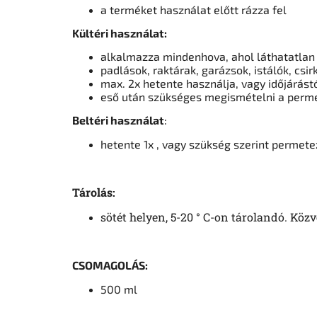
a terméket használat előtt rázza fel
Kültéri használat:
alkalmazza mindenhova, ahol láthatatlan 
padlások, raktárak, garázsok, istálók, csir
max. 2x hetente használja, vagy időjárást
eső után szükséges megismételni a perm
Beltéri használat
:
hetente 1x , vagy szükség szerint permetez
Tárolás:
sötét helyen, 5-20 ° C-on tárolandó. Közv
CSOMAGOLÁS:
500 ml