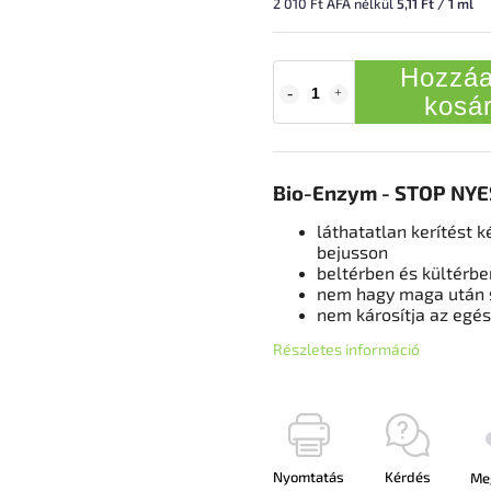
2 010 Ft ÁFA nélkül
5,11 Ft / 1 ml
Hozzáa
kosá
Bio-Enzym - STOP NY
láthatatlan kerítést 
bejusson
beltérben és kültérbe
nem hagy maga után 
nem károsítja az egé
Részletes információ
Nyomtatás
Kérdés
Me