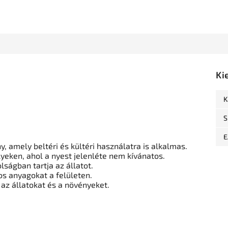
Ki
K
S
E
 amely beltéri és kültéri használatra is alkalmas.
yeken, ahol a nyest jelenléte nem kívánatos.
ságban tartja az állatot.
s anyagokat a felületen.
az állatokat és a növényeket.