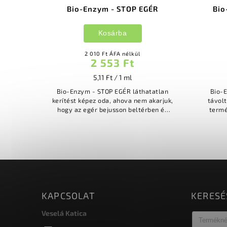
Bio-Enzym - STOP EGÉR
Bio
Kosárba
2 010 Ft ÁFA nélkül
2 553 Ft
5,11 Ft / 1 ml
Bio-Enzym - STOP EGÉR láthatatlan
Bio-
kerítést képez oda, ahova nem akarjuk,
távol
hogy az egér bejusson beltérben és
termé
kültérben is használható nem hagy
egyarán
maga után semilyen káros...
kerítés
KAPCSOLAT
KERESÉ
Veselá Katica