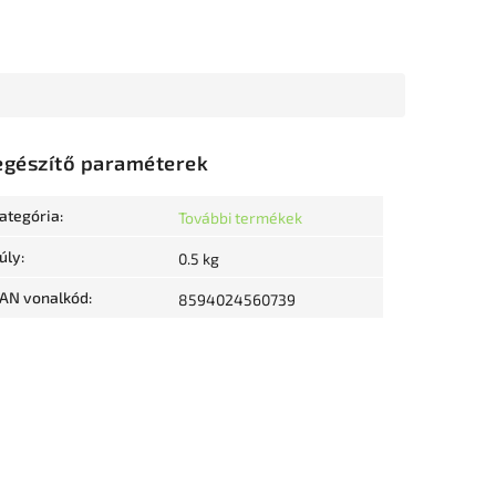
egészítő paraméterek
ategória
:
További termékek
úly
:
0.5 kg
AN vonalkód
:
8594024560739