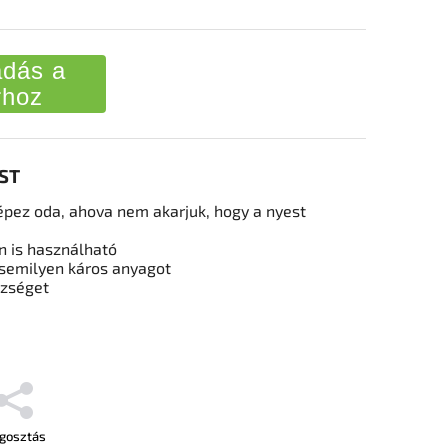
dás a
rhoz
EST
képez oda, ahova nem akarjuk, hogy a nyest
n is használható
semilyen káros anyagot
szséget
gosztás