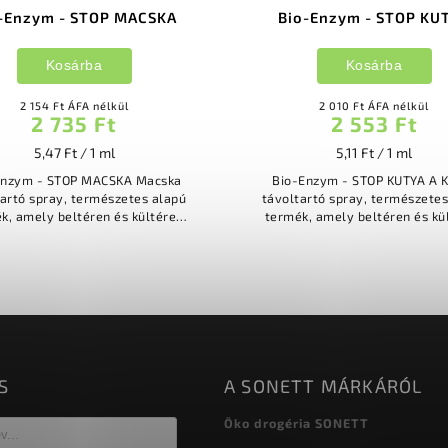
-Enzym - STOP MACSKA
Bio-Enzym - STOP KU
Kosárba
Kosárba
2 154 Ft ÁFA nélkül
2 010 Ft ÁFA nélkül
2 735 Ft
2 553 Ft
5,47 Ft / 1 ml
5,11 Ft / 1 ml
Enzym - STOP MACSKA Macska
Bio-Enzym - STOP KUTYA A 
tartó spray, természetes alapú
távoltartó spray, természetes
k, amely beltéren és kültéren
termék, amely beltéren és kü
t használható. Láthatatlan
egyaránt használható. Láthatatlan
ként működik olyan helyeken,...
kerítésként működik olyan.
S
A SONETT MÁRKÁRÓL
Öko drogéria SONETT