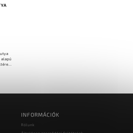
TYA
Kutya
 alapú
ltéren
..
INFORMÁCIÓK
Rólunk
Általános szerződési feltételek