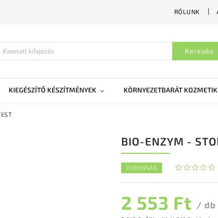
RÓLUNK
Keresés
KIEGÉSZÍTŐ KÉSZÍTMÉNYEK
KÖRNYEZETBARÁT KOZMETI
YEST
BIO-ENZYM - STO
ÚJDONSÁG
2 553 Ft
/ db