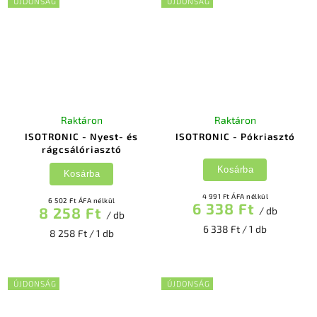
ÚJDONSÁG
ÚJDONSÁG
Raktáron
Raktáron
ISOTRONIC - Nyest- és
ISOTRONIC - Pókriasztó
rágcsálóriasztó
Kosárba
Kosárba
4 991 Ft ÁFA nélkül
6 502 Ft ÁFA nélkül
6 338 Ft
8 258 Ft
/ db
/ db
6 338 Ft / 1 db
8 258 Ft / 1 db
ÚJDONSÁG
ÚJDONSÁG