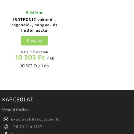
Raktáron
ISOTRONIC vakond-,
rágcsáló-, hangya- és
hüllőriasztó
Kosárba
8 113 Ft ÁFA nélkül
10 303 Ft
/ ks
10 303 Ft / 1 db
KAPCSOLAT
Veselá Katica
ekoclovek
@
ekoclovek.hu
+36 70 414 1187
Ökoember