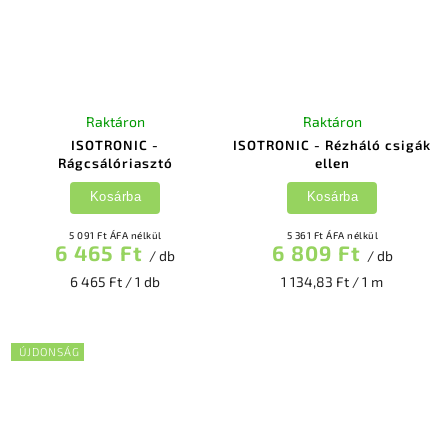
Raktáron
Raktáron
ISOTRONIC -
ISOTRONIC - Rézháló csigák
Rágcsálóriasztó
ellen
Kosárba
Kosárba
5 091 Ft ÁFA nélkül
5 361 Ft ÁFA nélkül
6 465 Ft
6 809 Ft
/ db
/ db
6 465 Ft / 1 db
1 134,83 Ft / 1 m
ÚJDONSÁG