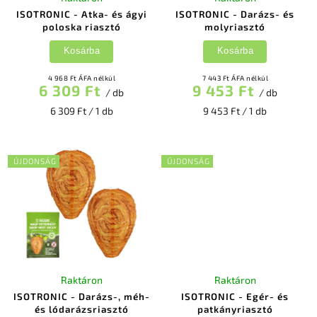
ISOTRONIC - Atka- és ágyi
ISOTRONIC - Darázs- és
poloska riasztó
molyriasztó
Kosárba
Kosárba
4 968 Ft ÁFA nélkül
7 443 Ft ÁFA nélkül
6 309 Ft
9 453 Ft
/ db
/ db
6 309 Ft / 1 db
9 453 Ft / 1 db
ÚJDONSÁG
ÚJDONSÁG
Raktáron
Raktáron
ISOTRONIC - Darázs-, méh-
ISOTRONIC - Egér- és
és lódarázsriasztó
patkányriasztó