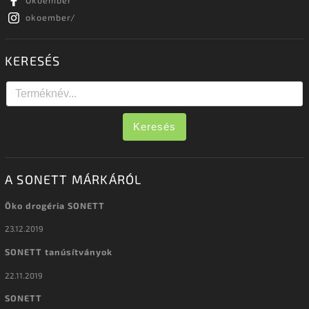
okoember/
KERESÉS
Keresés
A SONETT MÁRKÁRÓL
Öko drogéria SONETT
23.12.2019
SONETT tanúsítványok
22.11.2019
SONETT