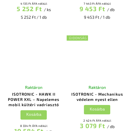
4 135 Ft ÁFA nélkül
7 443 Ft ÁFA nélkül
5 252 Ft
9 453 Ft
/ ks
/ db
5 252 Ft / 1 db
9 453 Ft / 1 db
ÚJDONSÁG
Raktáron
Raktáron
ISOTRONIC - HAWK II
ISOTRONIC - Mechanikus
POWER XXL – Napelemes
védelem nyest ellen
mobil kültéri vadriasztó
Kosárba
Kosárba
2 424 Ft ÁFA nélkül
3 079 Ft
8 334 Ft ÁFA nélkül
/ db
10 584 Ft