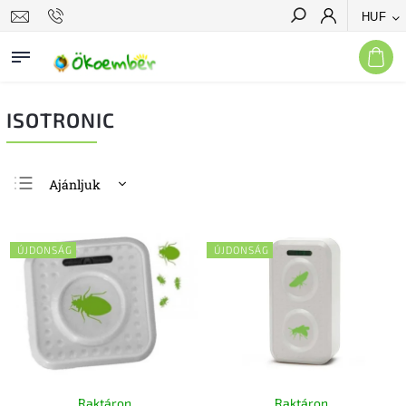
HUF
Keresés
ISOTRONIC
Ajánljuk
Legolcsóbb elöl
Legdrágább
ÚJDONSÁG
ÚJDONSÁG
Legnépszerűbb
termékek
ABC szerint
Raktáron
Raktáron