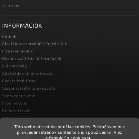
22.11.2019
INFORMÁCIÓK
Rólunk
Általános szerződési feltételek
Fizetési módok
Házhozszállítási információk
Elérhetőség
Adatvédelmi nyilatkozat
Cookie beállítás
Viszonteladói tájékoztató
Szerver terkepe
Írjon nekünk
Bemutatkozás
FAQ
Vásárlási útmutató
Táto webová stránka používa cookies.
Pokračovaním v
prehliadaní stránok súhlasíte s ich používaním.
Viac
informácií o cookies
tu
.