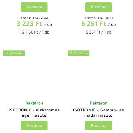
Kosárba
Kosárba
2 538 Ft ÁFA nélkül
4 922 Ft ÁFA nélkül
3 223 Ft
6 251 Ft
/ db
/ db
1 611,50 Ft / 1 db
6 251 Ft / 1 db
ÚJDONSÁG
ÚJDONSÁG
Raktáron
Raktáron
ISOTRONIC - elektromos
ISOTRONIC - Galamb- és
egérriasztó
madárriasztó
Kosárba
Kosárba