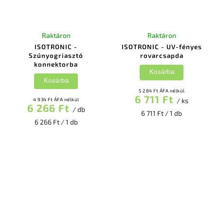
Raktáron
Raktáron
ISOTRONIC -
ISOTRONIC - UV-fényes
Szúnyogriasztó
rovarcsapda
konnektorba
Kosárba
Kosárba
5 284 Ft ÁFA nélkül
6 711 Ft
4 934 Ft ÁFA nélkül
/ ks
6 266 Ft
/ db
6 711 Ft / 1 db
6 266 Ft / 1 db