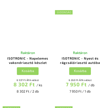
ÚJDONSÁG
Raktáron
Raktáron
ISOTRONIC - Napelemes
ISOTRONIC - Nyest és
vakondriasztó készlet
rágcsálóriasztó autóba
Kosárba
Kosárba
6 537 Ft ÁFA nélkül
6 260 Ft ÁFA nélkül
8 302 Ft
7 950 Ft
/ ks
/ db
8 302 Ft / 2 db
7 950 Ft / 1 db