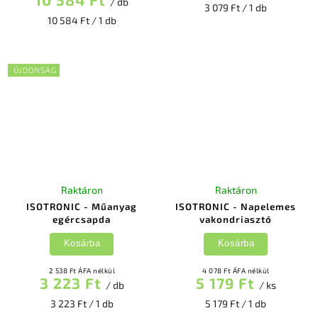
/ db
3 079 Ft / 1 db
10 584 Ft / 1 db
ÚJDONSÁG
Raktáron
Raktáron
ISOTRONIC - Műanyag
ISOTRONIC - Napelemes
egércsapda
vakondriasztó
Kosárba
Kosárba
2 538 Ft ÁFA nélkül
4 078 Ft ÁFA nélkül
3 223 Ft
5 179 Ft
/ db
/ ks
3 223 Ft / 1 db
5 179 Ft / 1 db