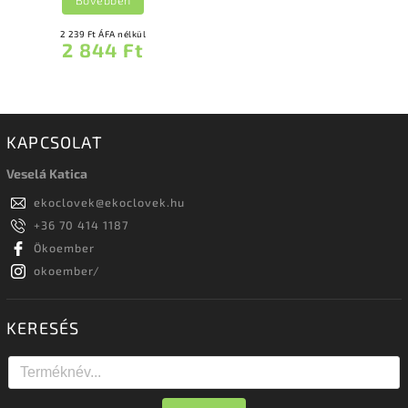
2 239 Ft ÁFA nélkül
2 844 Ft
KAPCSOLAT
Veselá Katica
ekoclovek
@
ekoclovek.hu
+36 70 414 1187
Ökoember
okoember/
KERESÉS