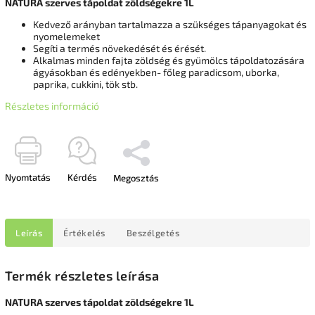
NATURA szerves tápoldat zöldségekre 1L
Kedvező arányban tartalmazza a szükséges tápanyagokat és
nyomelemeket
Segíti a termés növekedését és érését.
Alkalmas minden fajta zöldség és gyümölcs tápoldatozására
ágyásokban és edényekben- főleg paradicsom, uborka,
paprika, cukkini, tök stb.
Részletes információ
Nyomtatás
Kérdés
Megosztás
Leírás
Értékelés
Beszélgetés
Termék részletes leírása
NATURA szerves tápoldat zöldségekre 1L