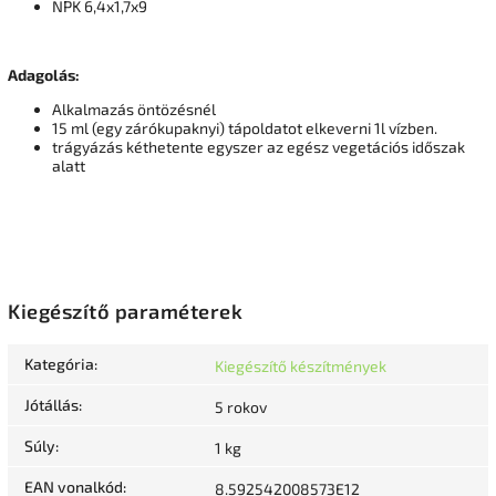
NPK 6,4x1,7x9
Adagolás:
Alkalmazás öntözésnél
15 ml (egy zárókupaknyi) tápoldatot elkeverni 1l vízben.
trágyázás kéthetente egyszer az egész vegetációs időszak
alatt
Kiegészítő paraméterek
Kategória
:
Kiegészítő készítmények
Jótállás
:
5 rokov
Súly
:
1 kg
EAN vonalkód
:
8.592542008573E12