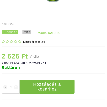
Kód:
7950
ÚJDONSÁG
TIPP
Márka:
NATURA
Nincs értékelés
2 626 Ft
/ db
2 068 Ft ÁFA nélkül
2 626 Ft / 1 l
Raktáron
Hozzáadás a
kosárhoz