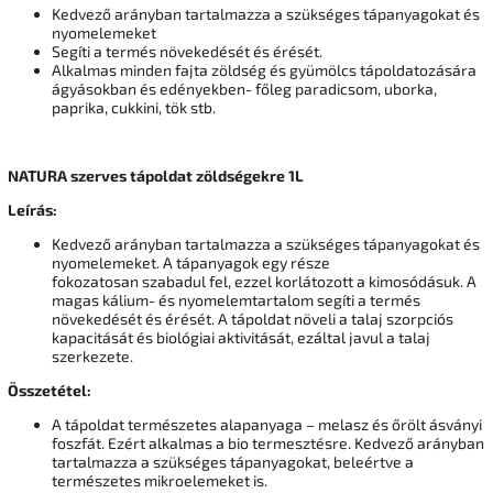
Kedvező arányban tartalmazza a szükséges tápanyagokat és
nyomelemeket
Segíti a termés növekedését és érését.
Alkalmas minden fajta zöldség és gyümölcs tápoldatozására
ágyásokban és edényekben- főleg paradicsom, uborka,
paprika, cukkini, tök stb.
NATURA szerves tápoldat zöldségekre 1L
Leírás:
Kedvező arányban tartalmazza a szükséges tápanyagokat és
nyomelemeket. A tápanyagok egy része
fokozatosan szabadul fel, ezzel korlátozott a kimosódásuk. A
magas kálium- és nyomelemtartalom segíti a termés
növekedését és érését. A tápoldat növeli a talaj szorpciós
kapacitását és biológiai aktivitását, ezáltal javul a talaj
szerkezete.
Összetétel:
A tápoldat természetes alapanyaga – melasz és őrölt ásványi
foszfát. Ezért alkalmas a bio termesztésre. Kedvező arányban
tartalmazza a szükséges tápanyagokat, beleértve a
természetes mikroelemeket is.