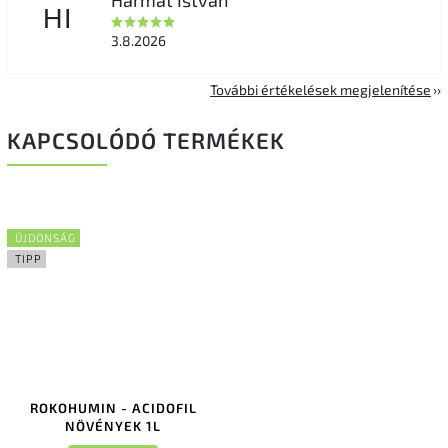
Harmat István
HI
3.8.2026
További értékelések megjelenítése
KAPCSOLÓDÓ TERMÉKEK
ÚJDONSÁG
TIPP
ROKOHUMIN - ACIDOFIL
NÖVÉNYEK 1L