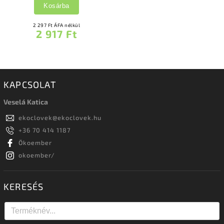
Kosárba
2 297 Ft ÁFA nélkül
2 917 Ft
KAPCSOLAT
Veselá Katica
ekoclovek
@
ekoclovek.hu
+36 70 414 1187
Ökoember
okoember/
KERESÉS