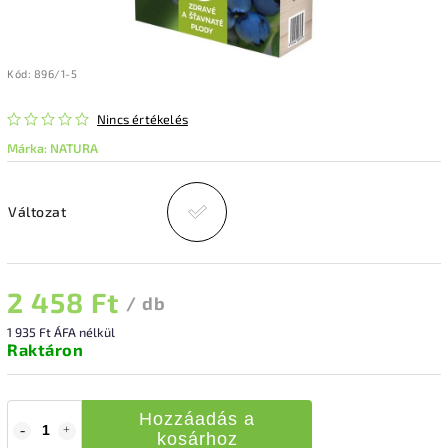
Kód:
896/1-5
Nincs értékelés
Márka:
NATURA
Változat
2 458 Ft
/ db
1 935 Ft ÁFA nélkül
Raktáron
Hozzáadás a
kosárhoz