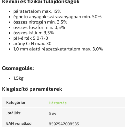
Kémiai és fizikai tulajdonságok
páratartalom max.
15%
éghető anyagok szárazanyagban min.
50%
összes nitrogén min.
3,5%
összes foszfor min.
0,5%
összes kálium 3,5%
pH-érték 5,0-7-0
arány C: N max.
30
1,0 mm alatti részecsketartalom max.
3,0%
Csomagolás:
1,5kg
Kiegészítő paraméterek
Kategória
:
Háztartás
Jótállás
:
5 év
EAN vonalkód
:
8592542008535