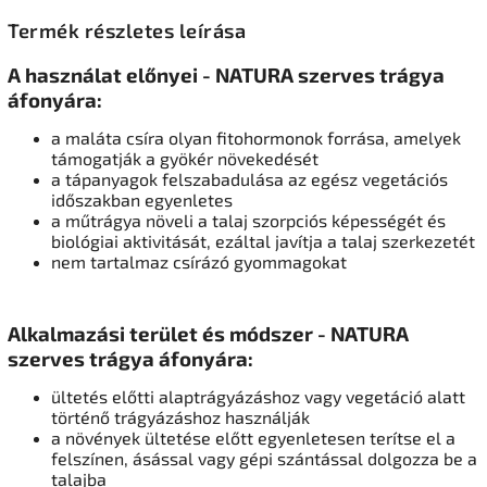
Termék részletes leírása
A használat előnyei - NATURA szerves trágya
áfonyára:
a maláta csíra olyan fitohormonok forrása, amelyek
támogatják a gyökér növekedését
a tápanyagok felszabadulása az egész vegetációs
időszakban egyenletes
a műtrágya növeli a talaj szorpciós képességét és
biológiai aktivitását, ezáltal javítja a talaj szerkezetét
nem tartalmaz csírázó gyommagokat
Alkalmazási terület és módszer - NATURA
szerves trágya áfonyára:
ültetés előtti alaptrágyázáshoz vagy vegetáció alatt
történő trágyázáshoz használják
a növények ültetése előtt egyenletesen terítse el a
felszínen, ásással vagy gépi szántással dolgozza be a
talajba