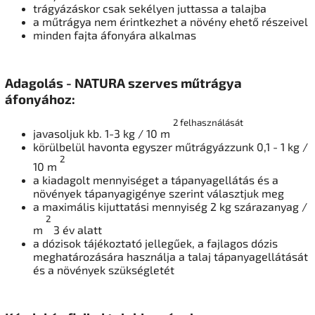
trágyázáskor csak sekélyen juttassa a talajba
a műtrágya nem érintkezhet a növény ehető részeivel
minden fajta áfonyára alkalmas
Adagolás - NATURA szerves műtrágya
áfonyához:
2 felhasználását
javasoljuk kb. 1-3 kg / 10 m
körülbelül havonta egyszer műtrágyázzunk 0,1 - 1 kg /
2
10 m
a kiadagolt mennyiséget a tápanyagellátás és a
növények tápanyagigénye szerint választjuk meg
a maximális kijuttatási mennyiség 2 kg szárazanyag /
2
m
3 év alatt
a dózisok tájékoztató jellegűek, a fajlagos dózis
meghatározására használja a talaj tápanyagellátását
és a növények szükségletét