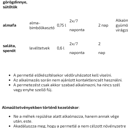
görögdinnye,
sütőtök
Alkal
2x/7
alma-
almafa
0,75 l
2 nap
gyümö
bimbólikasztó
naponta
virágz
2x/7
2
saláta,
levéltetvek
0,6 l
spenót
naponta
nap
A permetlé előkészítésekor védőruházatot kell viselni.
Az alkalmazás során nem ajánlott kontaktlencsét használni.
A permetezést csak akkor szabad alkalmazni, ha nincs szél
vagy enyhe szellő fúj.
Almaültetvényekben történő kezeléskor
:
Ne a méhek repülése alatt alkalmazza, hanem annak vége
után, este.
Akadályozza meg, hogy a permetlé a nem célzott növényzetre