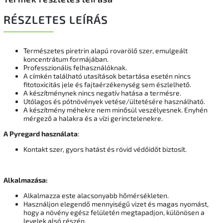
RÉSZLETES LEÍRÁS
Természetes piretrin alapú rovarölő szer, emulgeált
koncentrátum formájában.
Professzionális felhasználóknak.
A címkén található utasítások betartása esetén nincs
fitotoxicitás jele és fajtaérzékenység sem észlelhető.
A készítménynek nincs negatív hatása a termésre.
Utólagos és pótnövények vetése/ültetésére használható.
A készítmény méhekre nem minősül veszélyesnek. Enyhén
mérgező a halakra és a vízi gerinctelenekre.
A Pyregard használata
:
Kontakt szer, gyors hatást és rövid védőidőt biztosít.
Alkalmazása:
Alkalmazza este alacsonyabb hőmérsékleten.
Használjon elegendő mennyiségű vizet és magas nyomást,
hogy a növény egész felületén megtapadjon, különösen a
levelek alsó részén.