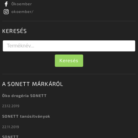
Ökoember
okoember/
KERESÉS
Keresés
A SONETT MÁRKÁRÓL
Öko drogéria SONETT
23.12.2019
SONETT tanúsítványok
22.11.2019
SONETT