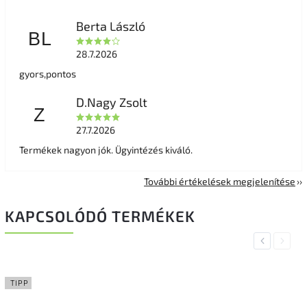
Berta László
BL
28.7.2026
gyors,pontos
D.Nagy Zsolt
Z
27.7.2026
Termékek nagyon jók. Ügyintézés kiváló.
További értékelések megjelenítése
KAPCSOLÓDÓ TERMÉKEK
Previous
Next
TIPP