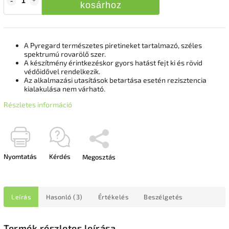
kosárhoz
A Pyregard természetes piretineket tartalmazó, széles
spektrumú rovarölő szer.
A készítmény érintkezéskor gyors hatást fejt ki és rövid
védőidővel rendelkezik.
Az alkalmazási utasítások betartása esetén rezisztencia
kialakulása nem várható.
Részletes információ
Nyomtatás
Kérdés
Megosztás
Leírás
Hasonló (3)
Értékelés
Beszélgetés
Termék részletes leírása