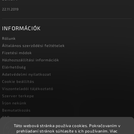
22.11.2019
INFORMÁCIÓK
Rólunk
Általános szerződési feltételek
Fizetési módok
Házhozszállítási információk
Elérhetőség
Adatvédelmi nyilatkozat
Cookie beállítás
Viszonteladói tájékoztató
Szerver terkepe
Írjon nekünk
Bemutatkozás
FAQ
Vásárlási útmutató
Táto webová stránka používa cookies.
Pokračovaním v
prehliadaní stránok súhlasíte s ich používaním.
Viac