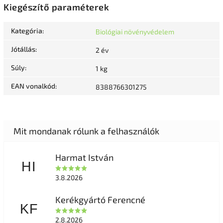
Kiegészítő paraméterek
Kategória
:
Biológiai növényvédelem
Jótállás
:
2 év
Súly
:
1 kg
EAN vonalkód
:
8388766301275
Harmat István
HI
3.8.2026
Kerékgyártó Ferencné
KF
2.8.2026