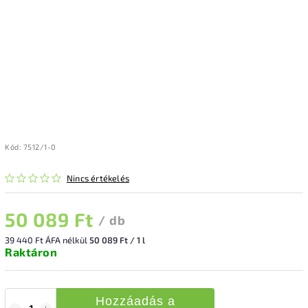
Kód:
7512/1-0
Nincs értékelés
50 089 Ft
/ db
39 440 Ft ÁFA nélkül
50 089 Ft / 1 l
Raktáron
Hozzáadás a