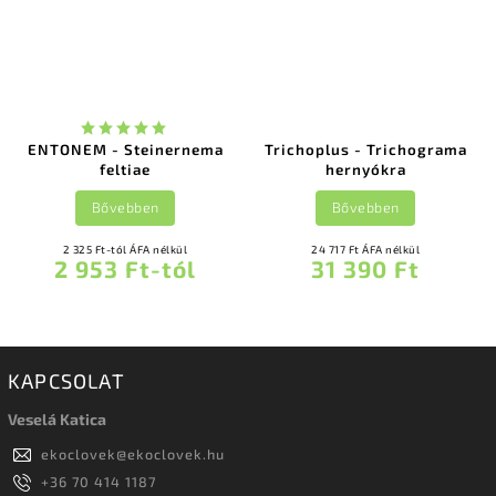
ENTONEM - Steinernema
Trichoplus - Trichograma
feltiae
hernyókra
Bővebben
Bővebben
2 325 Ft-tól ÁFA nélkül
24 717 Ft ÁFA nélkül
2 953 Ft-tól
31 390 Ft
KAPCSOLAT
Veselá Katica
ekoclovek
@
ekoclovek.hu
+36 70 414 1187