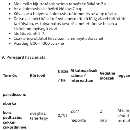
Maximális kijuttatások száma tenyészidőnként: 2 x
Az alkalmazások közötti időköz: 7 nap
Kövesse a helyes alkalmazási dátumot és az alap dózist.
Öntse a kimért készítményt a permetező félig vízzel feltöltött
tartályába, és folyamatos keverés mellett öntse hozzá a
kívánt mennyiségű vizet.
Ideális víz pH 5-7.
Csak annyi oldatot készítsen, amennyit elhasznál
Vízadag: 800 - 1000 l víz/ha
A
Pyregard
használata :
Alkalmazások
Dózis
Védelmi
Termés
Kártevő
száma /
jegyze
időszak
/ ha
intervallum
paradicsom,
uborka
Alkal
2x/7
2
bors,
üvegházi
0,75 l
védett
padlizsán,
fehérlégy
naponta
nap
terüle
cukkini,
cukordinnye,