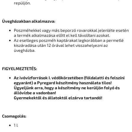
repüljön.
Üvegházakban alkalmazva:
Poszméhekkel vagy más beporzó rovarokkal jelenléte esetén
a termék alkalmazása előtt el kell távolítani azokat.
Az esetleges poszméh kaptárakat legkorábban a permetlé
kiszáradása után 12 órával lehet visszahelyezni az
üvegházba.
FIGYELMEZTETÉS:
Az ivóvízforrások I. védőkörzetében (földalatti és felszíni
egyaránt) a Pyregard készítmény használata tilos!
Ügyeljünk arra, hogy a készítmény ne kerüljön folyó és
állóvízbe a vadonban!
Gyermekektől és állatoktól elzárva tartandó!
Csomagolás:
1 l