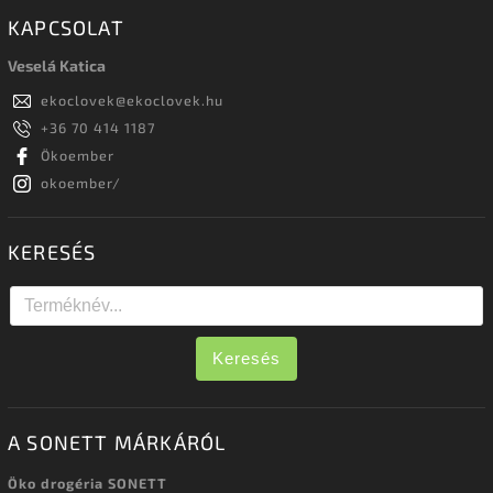
KAPCSOLAT
Veselá Katica
ekoclovek
@
ekoclovek.hu
+36 70 414 1187
Ökoember
okoember/
KERESÉS
Keresés
A SONETT MÁRKÁRÓL
Öko drogéria SONETT