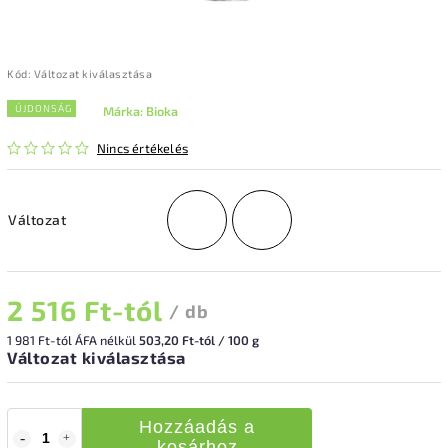
Kód:
Változat kiválasztása
ÚJDONSÁG
Márka:
Bioka
Nincs értékelés
Változat
2 516 Ft
-tól
/ db
1 981 Ft
-tól ÁFA nélkül
503,20 Ft-tól / 100 g
Változat kiválasztása
Hozzáadás a
kosárhoz