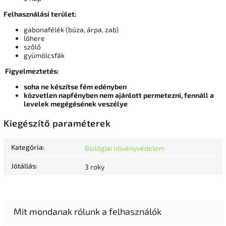
Felhasználási terület:
gabonafélék (búza, árpa, zab)
lóhere
szőlő
gyümölcsfák
Figyelmeztetés:
soha ne készítse fém edényben
közvetlen napfényben nem ajánlott permetezni, fennáll a
levelek megégésének veszélye
Kiegészítő paraméterek
Kategória
:
Biológiai növényvédelem
Jótállás
:
3 roky