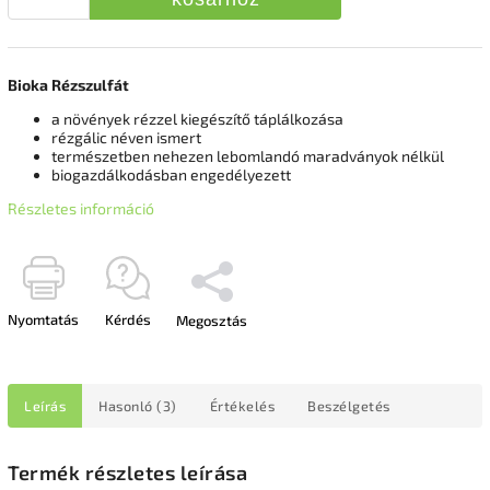
Bioka Rézszulfát
a növények rézzel kiegészítő táplálkozása
rézgálic néven ismert
természetben nehezen lebomlandó maradványok nélkül
biogazdálkodásban engedélyezett
Részletes információ
Nyomtatás
Kérdés
Megosztás
Leírás
Hasonló (3)
Értékelés
Beszélgetés
Termék részletes leírása