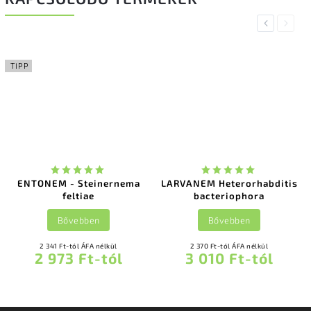
Previous
Next
TIPP
ENTONEM - Steinernema
LARVANEM Heterorhabditis
feltiae
bacteriophora
Bővebben
Bővebben
2 341 Ft-tól ÁFA nélkül
2 370 Ft-tól ÁFA nélkül
2 973 Ft-tól
3 010 Ft-tól