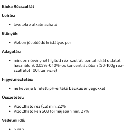
Bioka Rézszulfát
Leírás:
levelekre alkalmazható
Előnyök:
Vízben jól oldódó kristályos por
Adagolás:
minden növénynél hígított réz-szulfát-pentahidrát oldatot
használunk 0,05%-0,10%-os koncentrációban (50-100g réz-
szulfátot 100 liter vízre)
Figyelmeztetés:
ne keverje 8 feletti pH-értékű bázikus anyagokkal
Összetétel:
Vízoldható réz (Cu) min. 22%
Vízoldható kén SO3 formájában min. 27%
Védelmi idő:
5
nap