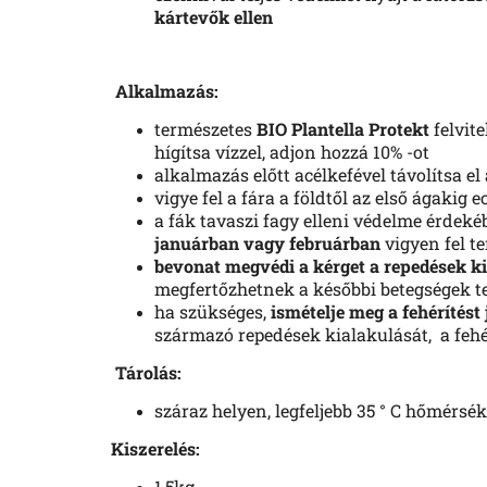
kártevők ellen
Alkalmazás:
természetes
BIO Plantella Protekt
felvite
hígítsa vízzel, adjon hozzá 10% -ot
alkalmazás előtt acélkefével távolítsa el 
vigye fel a fára a földtől az első ágakig 
a fák tavaszi fagy elleni védelme érdeké
januárban vagy februárban
vigyen fel t
bevonat megvédi a kérget a repedések ki
megfertőzhetnek a későbbi betegségek te
ha szükséges,
ismételje meg a fehérítést
származó repedések kialakulását, a fehér
Tárolás:
száraz helyen, legfeljebb 35 ° C hőmérsé
Kiszerelés:
1,5kg