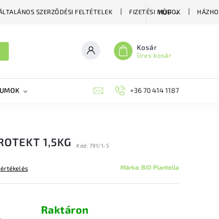
ÁLTALÁNOS SZERZŐDÉSI FELTÉTELEK
FIZETÉSI MÓDOK
HÁZHO
HUF
Kosár
Üres kosár
KUMOK
MIKORRHIZA
BLOG
+36 70 414 1187
MÉHÉSZETI GYÓGYKÉS
ROTEKT 1,5KG
Kód:
791/1-5
Márka:
BIO Plantella
 értékelés
Raktáron