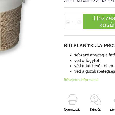
2 606 Ft ÁFA nélkül
2 206,67 Ft / 1
Hozzáa
kosá
BIO PLANTELLA PRO
sebzáró anygag a fat
véd a fagytól
véd a kártevők ellen
véd a gombabetegség
Részletes információ
Nyomtatás
Kérdés
Me