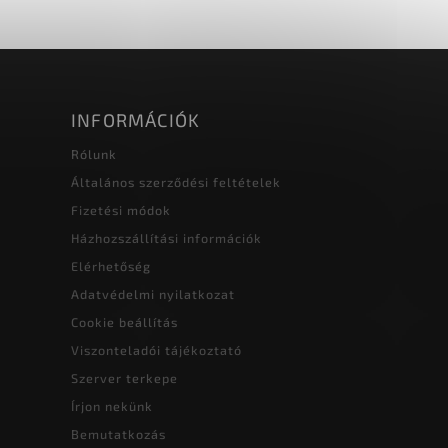
INFORMÁCIÓK
Rólunk
Általános szerződési feltételek
Fizetési módok
Házhozszállítási információk
Elérhetőség
Adatvédelmi nyilatkozat
Cookie beállítás
Viszonteladói tájékoztató
Szerver terkepe
Írjon nekünk
Bemutatkozás