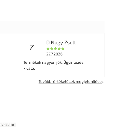
D.Nagy Zsolt
Z
27.7.2026
Termékek nagyon jók. Ügyintézés
kiváló.
További értékelések megjelenítése
:
175/200