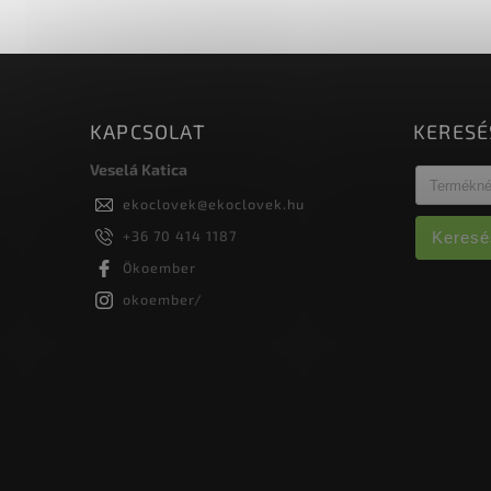
KAPCSOLAT
KERESÉ
Veselá Katica
ekoclovek
@
ekoclovek.hu
+36 70 414 1187
Keresé
Ökoember
okoember/