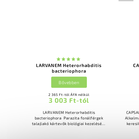
LARVANEM Heterorhabditis
CA
bacteriophora
Bővebben
2 365 Ft-tól ÁFA nélkül
3 003 Ft-tól
LARVANEM Heterorhabditis
CAPSA
bacteriophora Parazita fonálférgek
Alkalma
talajlakó kártevők biológiai kezelésére
keresi
86 % Heterorhabditis bacteriophora
tes
nemzetség, 14% inaktív...
néh