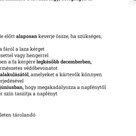
le előtt
alaposan
keverje össze,
ha szükséges,
a fáról a laza kérget
ecsettel vagy hengerrel
ben a fa kérgére
legkésőbb decemberben,
ermészetes védőbevonatot
alakulásától
, amelyeket a kártevők könnyen
rjedésével
 júniusban,
hogy megakadályozza a napfénytől
 szín taszítja a napfényt
kleten tárolandó