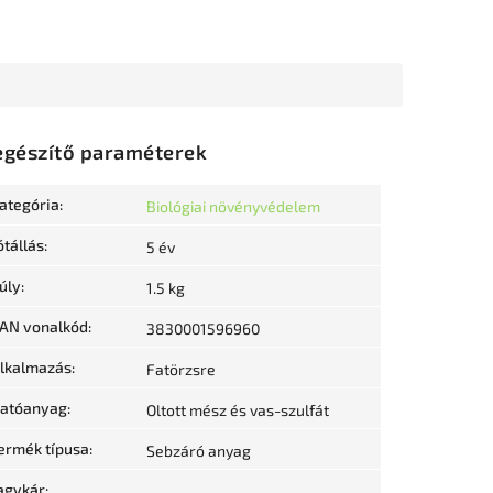
egészítő paraméterek
ategória
:
Biológiai növényvédelem
ótállás
:
5 év
úly
:
1.5 kg
AN vonalkód
:
3830001596960
lkalmazás
:
Fatörzsre
atóanyag
:
Oltott mész és vas-szulfát
ermék típusa
:
Sebzáró anyag
agykár
: