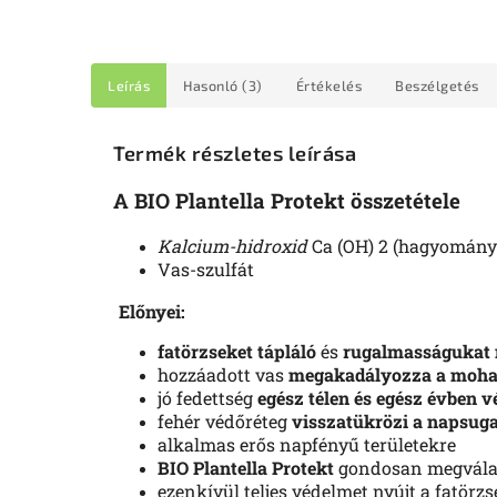
Leírás
Hasonló (3)
Értékelés
Beszélgetés
Termék részletes leírása
A BIO Plantella Protekt összetétele
Kalcium-hidroxid
Ca (OH) 2 (hagyomán
Vas-szulfát
Előnyei
:
fatörzseket tápláló
és
rugalmasságukat 
hozzáadott vas
megakadályozza a moha 
jó fedettség
egész télen és egész évben v
fehér védőréteg
visszatükrözi a napsuga
alkalmas erős napfényű területekre
BIO Plantella Protekt
gondosan megválasz
ezenkívül teljes védelmet nyújt a fatör