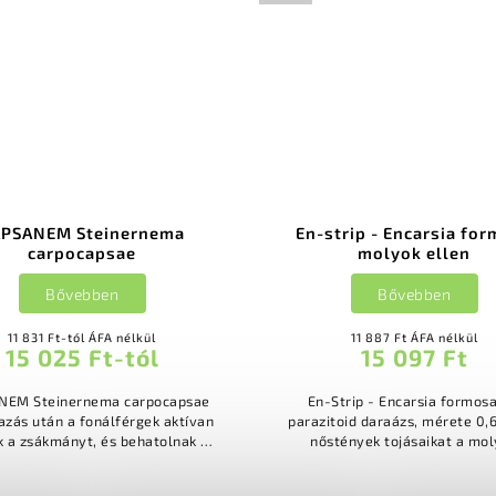
PSANEM Steinernema
En-strip - Encarsia fo
carpocapsae
molyok ellen
Bővebben
Bővebben
11 831 Ft-tól ÁFA nélkül
11 887 Ft ÁFA nélkül
15 025 Ft-tól
15 097 Ft
NEM Steinernema carpocapsae
En-Strip - Encarsia formosa Ki
zás után a fonálférgek aktívan
parazitoid daraázs, mérete 0
k a zsákmányt, és behatolnak a
nőstények tojásaikat a mo
türegükbe A fertőzött lárvák
lárváiba rakják le 20 nap eltel
ány órán vagy napon belül...
felnőtt Encarsie...