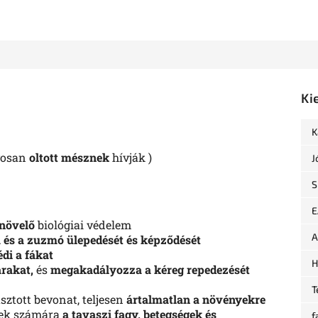
Ki
K
yosan
oltott mésznek
hívják
)
J
S
E
növelő
biológiai védelem
A
és a zuzmó ülepedését és képződését
édi a fákat
H
rakat,
és
megakadályozza a kéreg repedezését
T
tott bevonat, teljesen
ártalmatlan a növényekre
zsek számára
a tavaszi fagy, betegségek és
f