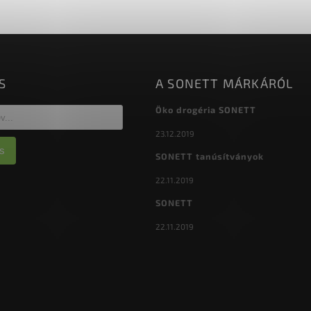
S
A SONETT MÁRKÁRÓL
Öko drogéria SONETT
23.12.2019
s
SONETT tanúsítványok
22.11.2019
SONETT
22.11.2019