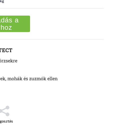
 kg
dás a
rhoz
TECT
örzsekre
ek, mohák és zuzmók ellen
gosztás