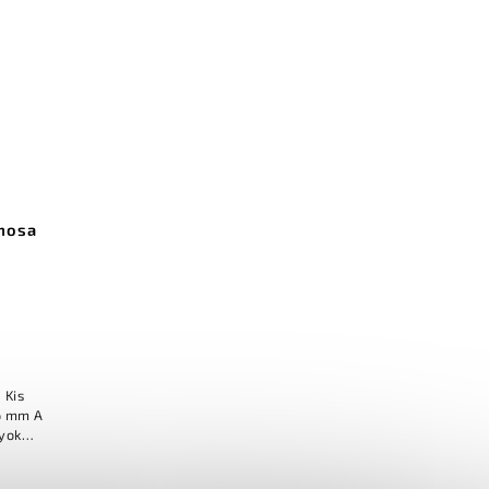
rmosa
s
,6 mm A
lyok
tével a