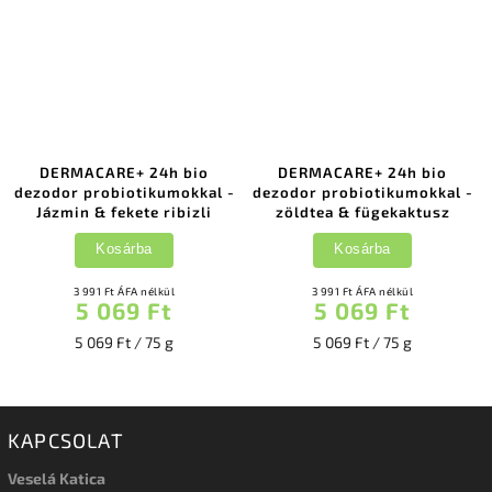
DERMACARE+ 24h bio
DERMACARE+ 24h bio
dezodor probiotikumokkal -
dezodor probiotikumokkal -
Jázmin & fekete ribizli
zöldtea & fügekaktusz
Kosárba
Kosárba
3 991 Ft ÁFA nélkül
3 991 Ft ÁFA nélkül
5 069 Ft
5 069 Ft
5 069 Ft / 75 g
5 069 Ft / 75 g
KAPCSOLAT
Veselá Katica