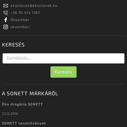
ekoclovek
@
ekoclovek.hu
+36 70 414 1187
Ökoember
okoember/
KERESÉS
Keresés
A SONETT MÁRKÁRÓL
Öko drogéria SONETT
23.12.2019
SONETT tanúsítványok