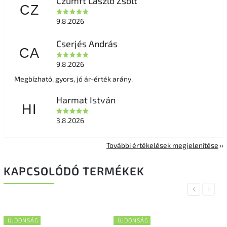
Czumft László Zsolt
CZ
9.8.2026
Cserjés András
CA
9.8.2026
Megbízható, gyors, jó ár-érték arány.
Harmat István
HI
3.8.2026
További értékelések megjelenítése
KAPCSOLÓDÓ TERMÉKEK
Previous
Next
ÚJDONSÁG
ÚJDONSÁG