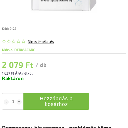
Kód:
9128
Nincs értékelés
Márka:
DERMACARE+
2 079 Ft
/ db
1 637 Ft ÁFA nélkül
Raktáron
Hozzáadás a
kosárhoz
Dermacare+ bio szappan - problémás bőrre