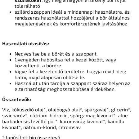
tolerálható
szilárd szappan ideális mindennapi használatra, és
rendszeres használattal hozzájárul a bőr általános
megjelenésének és komfortérzetének javításához
Használati utasítás:
Nedvesítse be a bőrét és a szappant.
Gyengéden habosítsa fel a kezei között, vagy
közvetlenül a bőrére.
Vigye fel a kezelendő területre, hagyja rövid ideig
hatni, majd alaposan öblítse le.
Használat után tárolja a szappant száraz helyen az
eltarthatóság meghosszabbítása érdekében.
Összetevők:
Víz, kókuszdió olaj*, olajbogyó olaj*, spárgavaj*, glicerin*,
szacharóz*, nátrium-hidroxid, spárgamag kivonat*, aloe
barbadensis levéllé por*, körömvirág kivonat*, kamilla
kivonat*, nátrium-klorid, citromsav.
* tanúsított bio összetevő