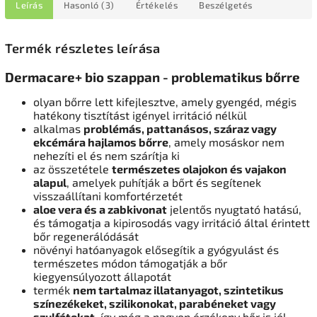
Leírás
Hasonló (3)
Értékelés
Beszélgetés
Termék részletes leírása
Dermacare+ bio szappan - problematikus bőrre
olyan bőrre lett kifejlesztve, amely gyengéd, mégis
hatékony tisztítást igényel irritáció nélkül
alkalmas
problémás, pattanásos, száraz vagy
ekcémára hajlamos bőrre
, amely mosáskor nem
nehezíti el és nem szárítja ki
az összetétele
természetes olajokon és vajakon
alapul
, amelyek puhítják a bőrt és segítenek
visszaállítani komfortérzetét
aloe vera és a zabkivonat
jelentős nyugtató hatású,
és támogatja a kipirosodás vagy irritáció által érintett
bőr regenerálódását
növényi hatóanyagok elősegítik a gyógyulást és
természetes módon támogatják a bőr
kiegyensúlyozott állapotát
termék
nem tartalmaz illatanyagot, szintetikus
színezékeket, szilikonokat, parabéneket vagy
szulfátokat
, így még a nagyon érzékeny bőr is jól