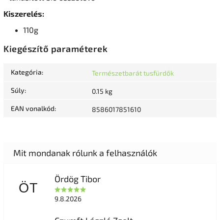
Kiszerelés:
110g
Kiegészítő paraméterek
Kategória
:
Természetbarát tusfürdők
Súly
:
0.15 kg
EAN vonalkód
:
8586017851610
Ördög Tibor
ÖT
9.8.2026