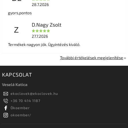
28.7.2026
gyors,pontos
D.Nagy Zsolt
Z
27.7.2026
Termékek nagyon jók. Ügyintézés kiváló.
További értékelések megjelenítése
KAPCSOLAT
Veselá Katica
ekoclovek
@
ekoclovek.hu
+36 70 414 1187
Ökoember
okoember/