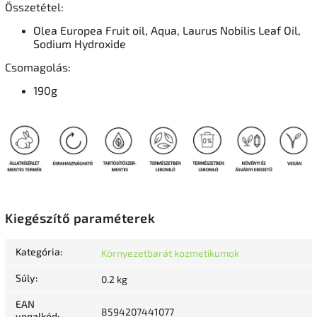
Összetétel:
Olea Europea Fruit oil, Aqua, Laurus Nobilis Leaf Oil,
Sodium Hydroxide
Csomagolás:
190g
Kiegészítő paraméterek
Kategória
:
Környezetbarát kozmetikumok
Súly
:
0.2 kg
EAN
8594207441077
vonalkód
: