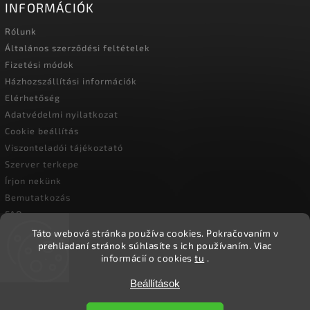
INFORMÁCIÓK
Rólunk
Általános szerződési feltételek
Fizetési módok
Házhozszállítási információk
Elérhetőség
Adatvédelmi nyilatkozat
Cookie beállítás
Viszonteladói tájékoztató
Szerver terkepe
Írjon nekünk
Bemutatkozás
FAQ
Vásárlási útmutató
Táto webová stránka používa cookies.
Pokračovaním v
prehliadaní stránok súhlasíte s ich používaním.
Viac
informácií o cookies
tu
.
Beállítások
Copyright 2026
Ökoember
. Minden jog fenntartva.
Süti beállítások szerkesztése