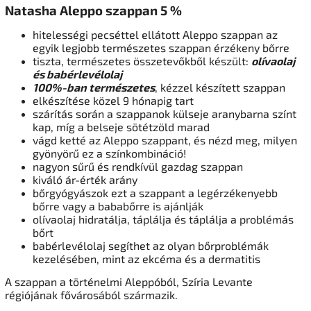
Natasha Aleppo szappan 5 %
hitelességi pecséttel ellátott Aleppo szappan az
egyik legjobb természetes szappan érzékeny bőrre
tiszta, természetes összetevőkből készült:
olívaolaj
és babérlevélolaj
100%-ban természetes
, kézzel készített szappan
elkészítése közel 9 hónapig tart
szárítás során a szappanok külseje aranybarna színt
kap, míg a belseje sötétzöld marad
vágd ketté az Aleppo szappant, és nézd meg, milyen
gyönyörű ez a színkombináció!
nagyon sűrű és rendkívül gazdag szappan
kiváló ár-érték arány
bőrgyógyászok ezt a szappant a legérzékenyebb
bőrre vagy a bababőrre is ajánlják
olívaolaj hidratálja, táplálja és táplálja a problémás
bőrt
babérlevélolaj segíthet az olyan bőrproblémák
kezelésében, mint az ekcéma és a dermatitis
A szappan a történelmi Aleppóból, Szíria Levante
régiójának fővárosából származik.