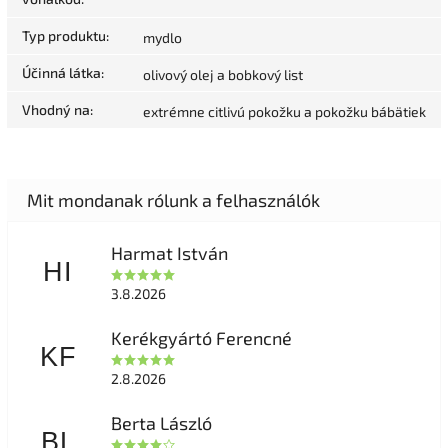
Typ produktu
:
mydlo
Účinná látka
:
olivový olej a bobkový list
Vhodný na
:
extrémne citlivú pokožku a pokožku bábätiek
Harmat István
HI
3.8.2026
Kerékgyártó Ferencné
KF
2.8.2026
Berta László
BL