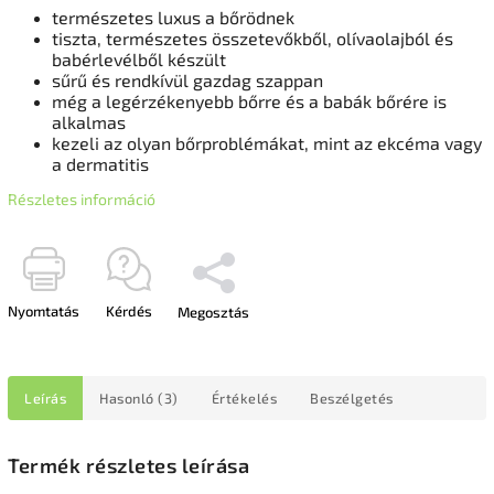
természetes luxus a bőrödnek
tiszta, természetes összetevőkből, olívaolajból és
babérlevélből készült
sűrű és rendkívül gazdag szappan
még a legérzékenyebb bőrre és a babák bőrére is
alkalmas
kezeli az olyan bőrproblémákat, mint az ekcéma vagy
a dermatitis
Részletes információ
Nyomtatás
Kérdés
Megosztás
Leírás
Hasonló (3)
Értékelés
Beszélgetés
Termék részletes leírása