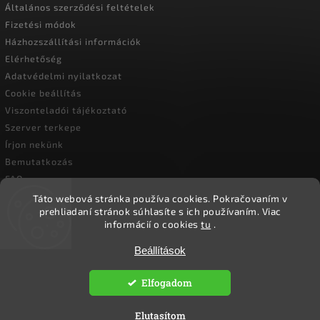
Általános szerződési feltételek
Fizetési módok
Házhozszállítási információk
Elérhetőség
Adatvédelmi nyilatkozat
Cookie beállítás
Viszonteladói tájékoztató
Szerver terkepe
Írjon nekünk
Bemutatkozás
FAQ
Vásárlási útmutató
Táto webová stránka používa cookies.
Pokračovaním v
prehliadaní stránok súhlasíte s ich používaním.
Viac
informácií o cookies
tu
.
Beállítások
Copyright 2026
Ökoember
. Minden jog fenntartva.
Süti beállítások szerkesztése
Elfogadom
Vytvořil
Shoptet
| Design
Shoptak.cz.
Elutasítom