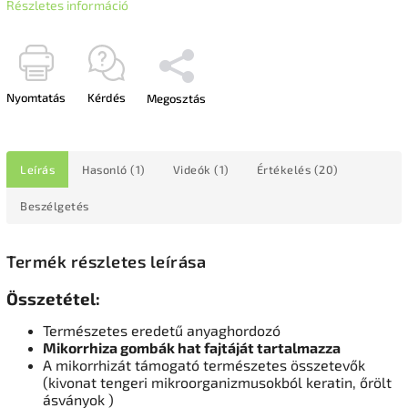
Részletes információ
Nyomtatás
Kérdés
Megosztás
Leírás
Hasonló (1)
Videók (1)
Értékelés (20)
Beszélgetés
Termék részletes leírása
Összetétel:
Természetes eredetű anyaghordozó
Mikorrhiza gombák hat fajtáját tartalmazza
A mikorrhizát támogató természetes összetevők
(kivonat tengeri mikroorganizmusokból keratin, őrölt
ásványok )