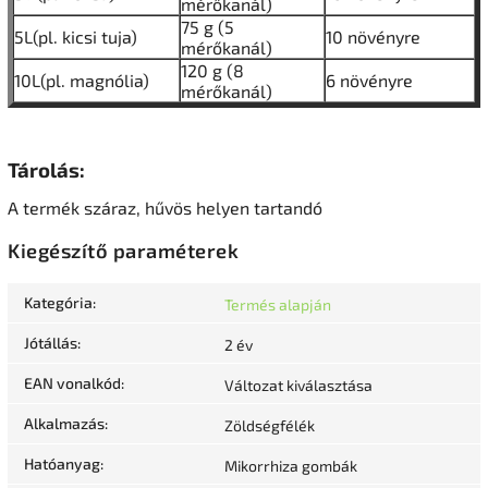
mérőkanál)
75 g (5
5L(pl. kicsi tuja)
10 növényre
mérőkanál)
120 g (8
10L(pl. magnólia)
6 növényre
mérőkanál)
Tárolás:
A termék száraz, hűvös helyen tartandó
Kiegészítő paraméterek
Kategória
:
Termés alapján
Jótállás
:
2 év
EAN vonalkód
:
Változat kiválasztása
Alkalmazás
:
Zöldségfélék
Hatóanyag
:
Mikorrhiza gombák