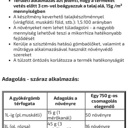
Területi alkalmazás azt jelenti, hogy a terméket
vetés előtt 3 cm-vel beágyazzuk a talaj alá, 15g /m²
mennyiségben
A készítmény keverhető talajkészítménnyel
(virágföld, muskátli föld, stb.): 1,5:100 arányban
A növényeket nem lehet túladagolni - a nagyobb
mennyiség lehetővé teszi a mikorrhiza hatékonyabb
fejlődését
Kerülje a szisztémás hatású gömbaölőket, valamint a
műtrágya alkalmazásával használt növényvédő
szereket
A túlzott öntözés korlátozza a termék hatékonyságát
Adagolás - száraz alkalmazás:
Egy 750 g-os
A gyökérgömb
Adagolás a
csomagolás
térfogata
növényre
elegendő
15 g (1
1L-ig (pl.muskátli)
50 növényre
mérőkanál)
45 g (3
3L (pl. rózsa)
16 növényre