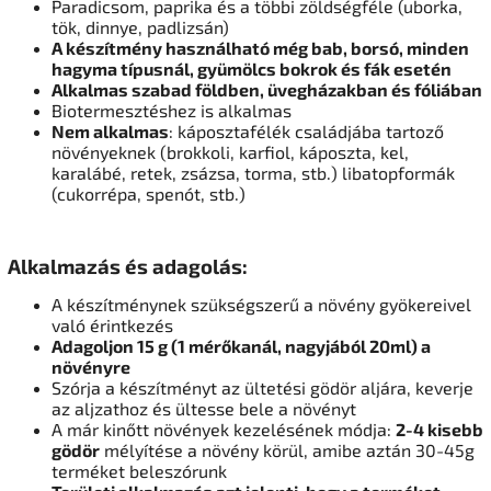
Paradicsom, paprika és a többi zöldségféle (uborka,
tök, dinnye, padlizsán)
A készítmény használható még bab, borsó, minden
hagyma típusnál, gyümölcs bokrok és fák esetén
Alkalmas szabad földben, üvegházakban és fóliában
Biotermesztéshez is alkalmas
Nem alkalmas
: káposztafélék családjába tartoző
növényeknek (brokkoli, karfiol, káposzta, kel,
karalábé, retek, zsázsa, torma, stb.) libatopformák
(cukorrépa, spenót, stb.)
Alkalmazás és adagolás:
A készítménynek szükségszerű a növény gyökereivel
való érintkezés
Adagoljon 15 g (1 mérőkanál, nagyjából 20ml) a
növényre
Szórja a készítményt az ültetési gödör aljára, keverje
az aljzathoz és ültesse bele a növényt
A már kinőtt növények kezelésének módja:
2-4 kisebb
gödör
mélyítése a növény körül, amibe aztán 30-45g
terméket beleszórunk