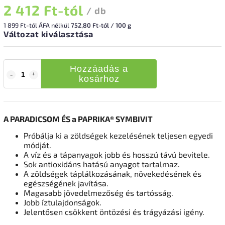
2 412 Ft
-tól
/ db
1 899 Ft
-tól ÁFA nélkül
752,80 Ft-tól / 100 g
Változat kiválasztása
Hozzáadás a
kosárhoz
A PARADICSOM ÉS a PAPRIKA® SYMBIVIT
Próbálja ki a zöldségek kezelésének teljesen egyedi
módját.
A víz és a tápanyagok jobb és hosszú távú bevitele.
Sok antioxidáns hatású anyagot tartalmaz.
A zöldségek táplálkozásának, növekedésének és
egészségének javítása.
Magasabb jövedelmezőség és tartósság.
Jobb íztulajdonságok.
Jelentősen csökkent öntözési és trágyázási igény.