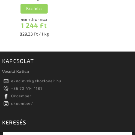
Kosárba
980 Ft ÁFA nélkül
1 244 Ft
829,33 Ft / 1 kg
KAPCSOLAT
Veselá Katica
ekoclovek
@
ekoclovek.hu
+36 70 414 1187
Ökoember
okoember/
KERESÉS