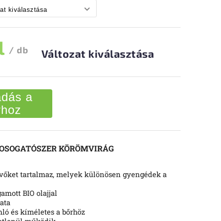
l
/ db
Változat kiválasztása
dás a
rhoz
MOSOGATÓSZER KÖRÖMVIRÁG
evőket tartalmaz, melyek különösen gyengédek a
amott BIO olajjal
ata
mló és kíméletes a bőrhöz