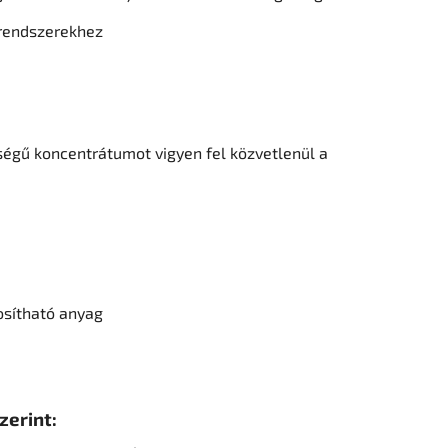
őrendszerekhez
gű koncentrátumot vigyen fel közvetlenül a
osítható anyag
zerint: