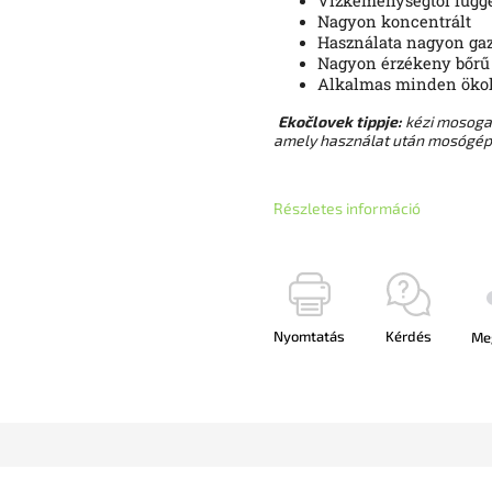
Vízkeménységtől függ
Nagyon koncentrált
Használata nagyon ga
Nagyon érzékeny bőrű
Alkalmas minden ökoló
Ekočlovek tippje:
kézi mosoga
amely használat után mosógé
Részletes információ
Nyomtatás
Kérdés
Me