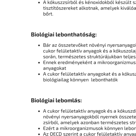
A kókuszzsírból és kénoxidokból készült
tisztítószereket alkotnak
, amelyek kiválóa
bőrt.
Biológiai lebonthatóság:
Bár az összetevőket növényi nyersanyagok
cukor felületaktív anyagok és a kókuszola
során,
természetes struktúrájukban telje
Ennek eredményeként a mikroorganizmusok
anyagokat
A cukor felületaktív anyagokat és a kóku
biológiailag
könnyen
lebonthatók
Biológiai lebomlás:
A cukor felületaktív anyagok és a kókusz
növényi nyersanyagokból nyernek összet
zsírból, amelyek azonban természetes st
Ezért a mikroorganizmusok könnyen lebont
Az OECD szerint a cukor felületaktív anya