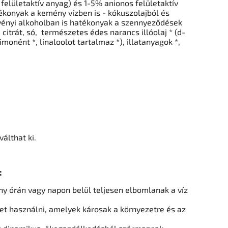
felületaktív anyag) és 1-5% anionos felületaktív
tékonyak a
kemény vízben is - kókuszolajból és
vényi alkoholban
is hatékonyak a szennyeződések
 citrát, só,
természetes édes narancs illóolaj * (d-
limonént *, linaloolot tartalmaz *), illatanyagok *,
válthat ki.
:
y órán vagy napon belül teljesen elbomlanak a víz
t használni, amelyek károsak a környezetre és az