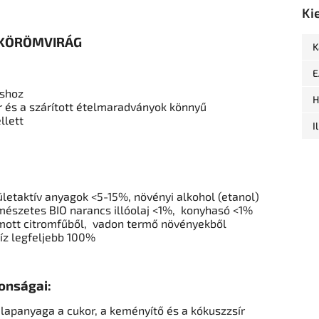
Ki
 KÖRÖMVIRÁG
K
E
áshoz
H
ír és a szárított ételmaradványok könnyű
llett
I
letaktív anyagok <5-15%, növényi alkohol (etanol)
mészetes BIO narancs illóolaj <1%,
konyhasó <1%
amott citromfűből,
vadon termő növényekből
íz legfeljebb 100%
onságai:
alapanyaga a cukor, a keményítő és a kókuszzsír