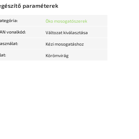
egészítő paraméterek
ategória
:
Öko mosogatószerek
AN vonalkód
:
Változat kiválasztása
asználat
:
Kézi mosogatáshoz
llat
:
Körömvirág