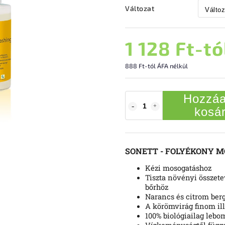
Változat
1 128 Ft
-tó
888 Ft
-tól ÁFA nélkül
Hozzáa
kosá
SONETT - FOLYÉKONY 
Kézi mosogatáshoz
Tiszta növényi összet
bőrhöz
Narancs és citrom berg
A körömvirág finom ill
100% biológiailag lebo