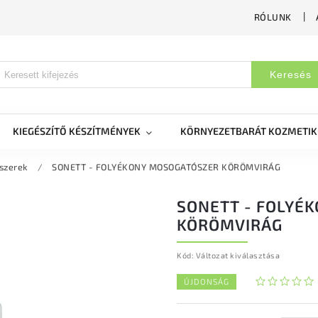
RÓLUNK
Keresés
KIEGÉSZÍTŐ KÉSZÍTMÉNYEK
KÖRNYEZETBARÁT KOZMETI
szerek
/
SONETT - FOLYÉKONY MOSOGATÓSZER KÖRÖMVIRÁG
SONETT - FOLYÉ
KÖRÖMVIRÁG
Kód:
Változat kiválasztása
ÚJDONSÁG