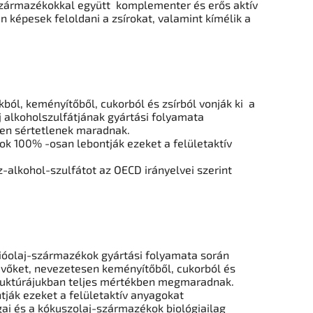
 származékokkal együtt
komplementer és erős aktív
n képesek feloldani a zsírokat, valamint kímélik a
ból, keményítőből, cukorból és zsírból vonják ki
a
j alkoholszulfátjának gyártási folyamata
sen sértetlenek maradnak.
 100% -osan lebontják ezeket a felületaktív
sz-alkohol-szulfátot
az OECD irányelvei szerint
dióolaj-származékok gyártási folyamata során
evőket
, nevezetesen keményítőből,
cukorból és
ruktúrájukban teljes mértékben megmaradnak.
ják ezeket a felületaktív anyagokat
gai és a kókuszolaj-származékok biológiailag