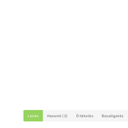
Leírás
Hasonló (3)
Értékelés
Beszélgetés