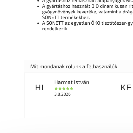
A gyártáshoz felhasznált alapanyagok BIO
A gyártáshoz használt BIO dinamikusan rit
gyógynövények keveréke, valamint a drá
SONETT termékekhez.
A SONETT az egyetlen ÖKO tisztítószer-gy
rendelkezik
Harmat István
HI
KF
3.8.2026