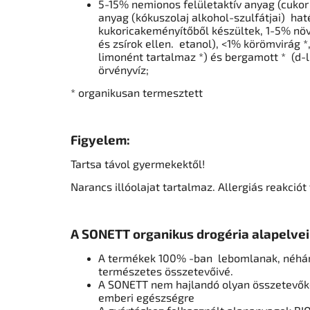
5-15% nemionos felületaktív anyag (cukor 
anyag (kókuszolaj alkohol-szulfátjai) ha
kukoricakeményítőből készültek,
1-5% nö
és zsírok ellen.
etanol), <1% körömvirág *,
limonént tartalmaz *) és bergamott *
(d-
örvényvíz;
* organikusan termesztett
Figyelem:
Tartsa távol gyermekektől!
Narancs illóolajat tartalmaz.
Allergiás reakciót 
A SONETT organikus drogéria alapelvei
A termékek 100% -ban
lebomlanak, néhán
természetes összetevőivé.
A SONETT nem hajlandó olyan összetevőke
emberi egészségre