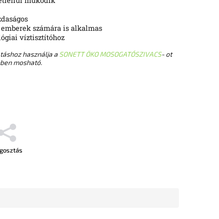
etlenül működik
zdaságos
 emberek számára is alkalmas
giai víztisztítóhoz
táshoz használja a
SONETT ÖKO MOSOGATÓSZIVACS
- ot
pben mosható.
gosztás