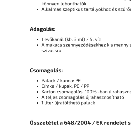
könnyen lebonthatók
Alkalmas szeptikus tartályokhoz és szűr
Adagolás:
1 evőkanál (kb. 3 ml) / 5l víz
A makacs szennyeződésekhez kis mennyisé
szivacsra
Csomagolás:
Palack / kanna: PE
Címke / kupak: PE / PP
Karton csomagolás: 100% -ban újrahaszn
A teljes csomagolás újrahasznosítható
1 liter újratölthető palack
Összetétel a 648/2004 / EK rendelet s