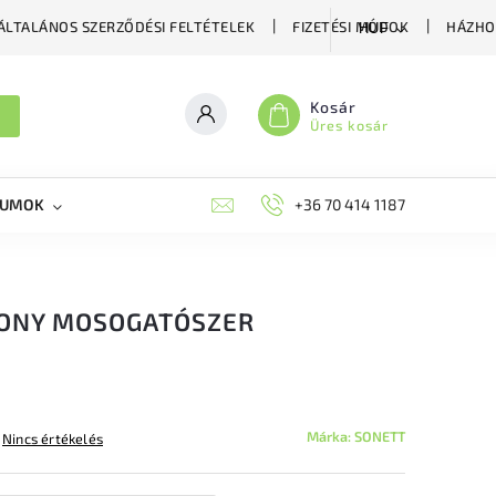
ÁLTALÁNOS SZERZŐDÉSI FELTÉTELEK
FIZETÉSI MÓDOK
HÁZHO
HUF
Kosár
Üres kosár
KUMOK
MIKORRHIZA
BLOG
+36 70 414 1187
MÉHÉSZETI GYÓGYKÉS
KONY MOSOGATÓSZER
Márka:
SONETT
Nincs értékelés