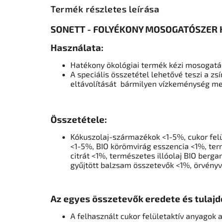
Termék részletes leírása
SONETT - FOLYÉKONY MOSOGATÓSZER
Használata:
Hatékony ökológiai termék kézi mosogat
A speciális összetétel lehetővé teszi a zs
eltávolítását
bármilyen vízkeménység me
Összetétele:
Kókuszolaj-származékok <1-5%, cukor felü
<1-5%,
BIO körömvirág esszencia <1%, ter
citrát <1%, természetes illóolaj BIO berg
gyűjtött balzsam összetevők <1%, örvényv
Az egyes összetevők eredete és tulajd
A felhasznált cukor felületaktív anyagok 