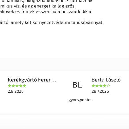
 dinamikus, öko
gazdálkodásból származnak
mikus víz, és
az energetikailag erős
gakövek és fémek esszenciája hozzáadódik
a
ártó, amely két környezetvédelmi tanúsítvánnyal
Kerékgyártó Ferencné
Berta László
BL
2.8.2026
28.7.2026
gyors,pontos