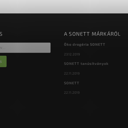
S
A SONETT MÁRKÁRÓL
Öko drogéria SONETT
23.12.2019
s
SONETT tanúsítványok
22.11.2019
SONETT
22.11.2019