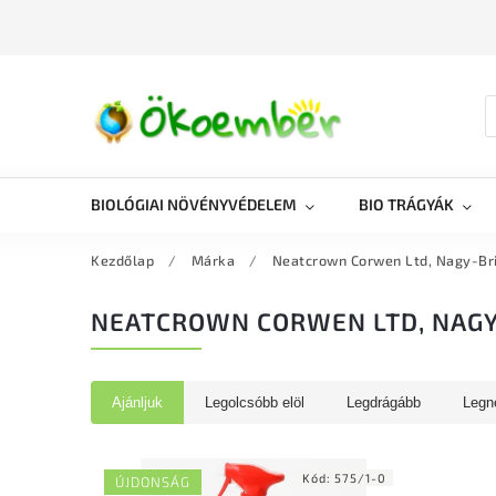
BIOLÓGIAI NÖVÉNYVÉDELEM
BIO TRÁGYÁK
Kezdőlap
/
Márka
/
Neatcrown Corwen Ltd, Nagy-Bri
NEATCROWN CORWEN LTD, NAGY
Ajánljuk
Legolcsóbb elöl
Legdrágább
Legn
Kód:
575/1-0
ÚJDONSÁG