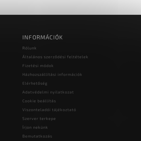
INFORMÁCIÓK
Rólunk
Általános szerződési feltételek
Fizetési módok
Házhozszállítási információk
Elérhetőség
Adatvédelmi nyilatkozat
Cookie beállítás
Viszonteladói tájékoztató
Szerver terkepe
Írjon nekünk
Bemutatkozás