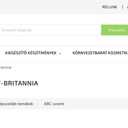
RÓLUNK
Keresés
KIEGÉSZÍTŐ KÉSZÍTMÉNYEK
KÖRNYEZETBARÁT KOZMETI
tannia
-BRITANNIA
épszerűbb termékek
ABC szerint