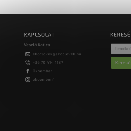
8 hétig Zsírsav alapú...
KAPCSOLAT
KERESÉ
Veselá Katica
ekoclovek
@
ekoclovek.hu
+36 70 414 1187
Keresé
Ökoember
okoember/