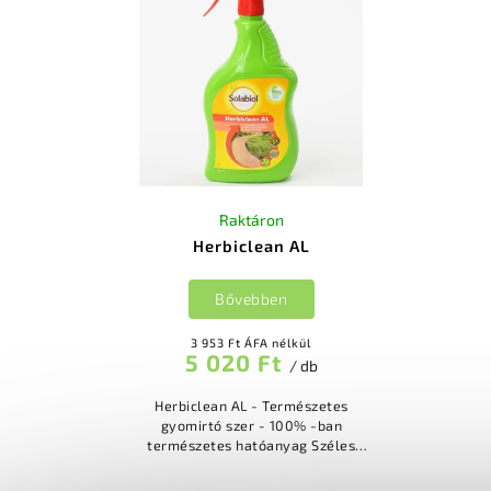
Raktáron
Herbiclean AL
Bővebben
3 953 Ft ÁFA nélkül
5 020 Ft
/ db
Herbiclean AL - Természetes
gyomirtó szer - 100% -ban
természetes hatóanyag Széles
hatásspektrum, egynyári- és évelő
gyomok, mohák és algák Hatás akár