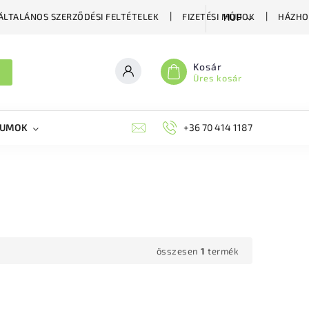
ÁLTALÁNOS SZERZŐDÉSI FELTÉTELEK
FIZETÉSI MÓDOK
HÁZHO
HUF
Kosár
Üres kosár
KUMOK
MIKORRHIZA
BLOG
+36 70 414 1187
MÉHÉSZETI GYÓGYKÉS
összesen
1
termék