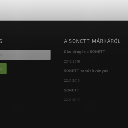
S
A SONETT MÁRKÁRÓL
Öko drogéria SONETT
23.12.2019
s
SONETT tanúsítványok
22.11.2019
SONETT
22.11.2019