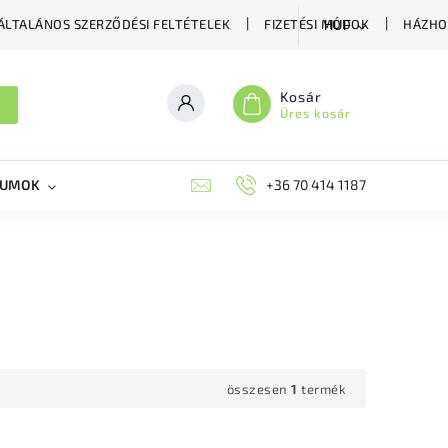
ÁLTALÁNOS SZERZŐDÉSI FELTÉTELEK
FIZETÉSI MÓDOK
HÁZHO
HUF
Kosár
Üres kosár
KUMOK
MIKORRHIZA
BLOG
+36 70 414 1187
MÉHÉSZETI GYÓGYKÉS
összesen
1
termék