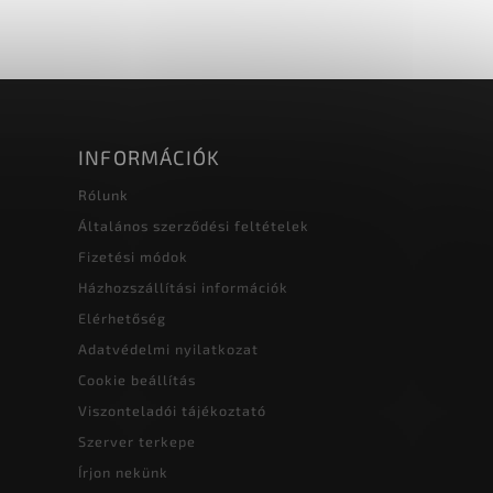
INFORMÁCIÓK
Rólunk
Általános szerződési feltételek
Fizetési módok
Házhozszállítási információk
Elérhetőség
Adatvédelmi nyilatkozat
Cookie beállítás
Viszonteladói tájékoztató
Szerver terkepe
Írjon nekünk