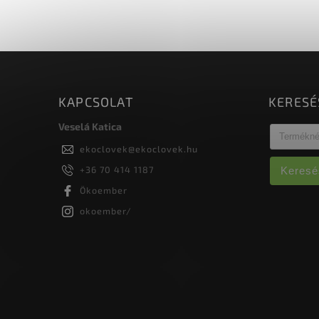
aminosavak erős stimuláló hatást
fejtenek ki az aktív növekedés és
virágzás...
KAPCSOLAT
KERESÉ
Veselá Katica
ekoclovek
@
ekoclovek.hu
+36 70 414 1187
Keresé
Ökoember
okoember/