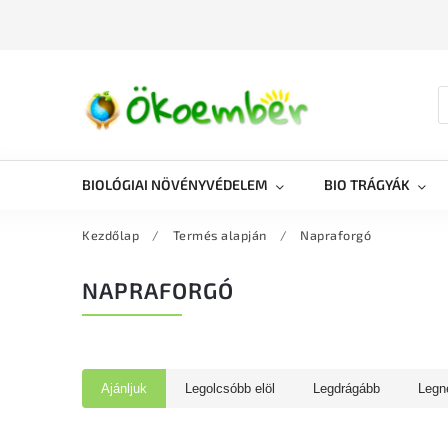
BIOLÓGIAI NÖVÉNYVÉDELEM
BIO TRÁGYÁK
Kezdőlap
/
Termés alapján
/
Napraforgó
NAPRAFORGÓ
Ajánljuk
Legolcsóbb elöl
Legdrágább
Legn