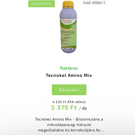
Kód:
8990/1
ÚJDONSÁG
Raktáron
Tecnokel Amino Mix
Bővebben
4 235 Ft ÁFA nélkül
5 379 Ft
/ db
Tecnokel Amino Mix - Biostimuláns a
mikrotápanyag-hiányok
megelőzésére és korrekciójára Az