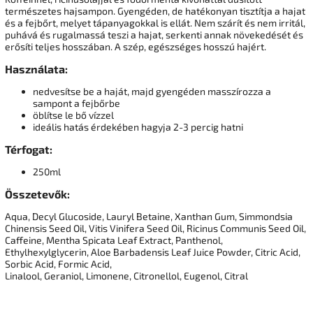
természetes hajsampon. Gyengéden, de hatékonyan tisztítja a hajat
és a fejbőrt, melyet tápanyagokkal is ellát. Nem szárít és nem irritál,
puhává és rugalmassá teszi a hajat, serkenti annak növekedését és
erősíti teljes hosszában. A szép, egészséges hosszú hajért.
Használata:
nedvesítse be a haját, majd gyengéden masszírozza a
sampont a fejbőrbe
öblítse le bő vízzel
ideális hatás érdekében hagyja 2-3 percig hatni
Térfogat:
250ml
Összetevők:
Aqua, Decyl Glucoside, Lauryl Betaine, Xanthan Gum, Simmondsia
Chinensis Seed Oil, Vitis Vinifera Seed Oil, Ricinus Communis Seed Oil,
Caffeine, Mentha Spicata Leaf Extract, Panthenol,
Ethylhexylglycerin, Aloe Barbadensis Leaf Juice Powder, Citric Acid,
Sorbic Acid, Formic Acid,
Linalool, Geraniol, Limonene, Citronellol, Eugenol, Citral