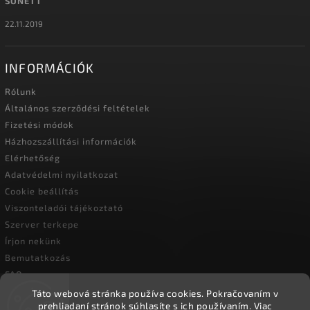
SONETT
22.11.2019
INFORMÁCIÓK
Rólunk
Általános szerződési feltételek
Fizetési módok
Házhozszállítási információk
Elérhetőség
Adatvédelmi nyilatkozat
Cookie beállítás
Viszonteladói tájékoztató
Szerver terkepe
Írjon nekünk
Bemutatkozás
FAQ
Vásárlási útmutató
Táto webová stránka používa cookies.
Pokračovaním v
prehliadaní stránok súhlasíte s ich používaním.
Viac