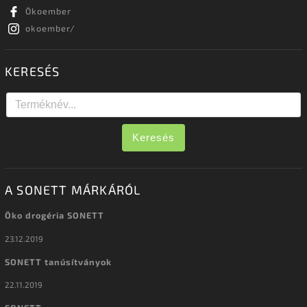
Ökoember
okoember/
KERESÉS
Keresés
A SONETT MÁRKÁRÓL
Öko drogéria SONETT
23.12.2019
SONETT tanúsítványok
22.11.2019