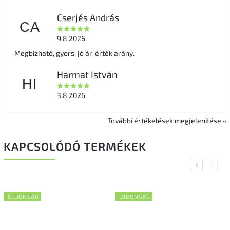
Cserjés András
CA
9.8.2026
Megbízható, gyors, jó ár-érték arány.
Harmat István
HI
3.8.2026
További értékelések megjelenítése
KAPCSOLÓDÓ TERMÉKEK
Previous
Next
ÚJDONSÁG
ÚJDONSÁG