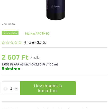
Kód:
8630
ÚJDONSÁG
Márka:
APOTHEQ
Nincs értékelés
2 607 Ft
/ db
2 053 Ft ÁFA nélkül
1 042,80 Ft / 100 ml
Raktáron
Hozzáadás a
kosárhoz