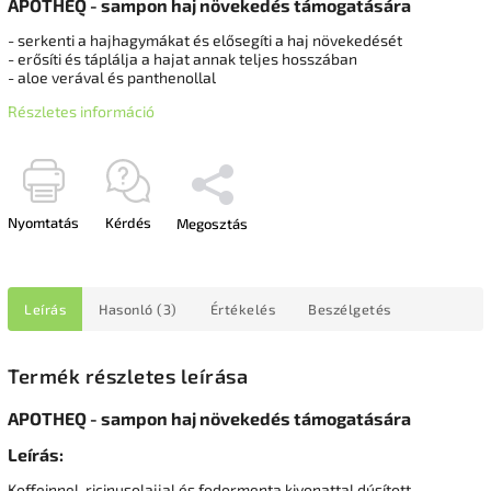
APOTHEQ - sampon haj növekedés támogatására
- serkenti a hajhagymákat és elősegíti a haj növekedését
- erősíti és táplálja a hajat annak teljes hosszában
- aloe verával és panthenollal
Részletes információ
Nyomtatás
Kérdés
Megosztás
Leírás
Hasonló (3)
Értékelés
Beszélgetés
Termék részletes leírása
APOTHEQ - sampon haj növekedés támogatására
Leírás:
Koffeinnel, ricinusolajjal és fodormenta kivonattal dúsított