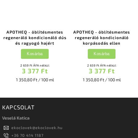
APOTHEQ - öblítésmentes
APOTHEQ - öblítésmentes
regeneráló kondicionáló dús
regeneráló kondicionáló
és ragyogó hajért
korpásodás ellen
Kosárba
Kosárba
2 659 Ft ÁFA nélkül
2 659 Ft ÁFA nélkül
3 377 Ft
3 377 Ft
1 350,80 Ft / 100 ml
1 350,80 Ft / 100 ml
KAPCSOLAT
Veselá Katica
ekoclovek
@
ekoclovek.hu
+36 70 414 1187