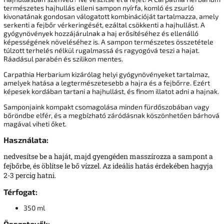
természetes hajhullás elleni sampon nyírfa, komló és zsurló
kivonatának gondosan válogatott kombinációját tartalmazza, amely
serkenti a fejbőr vérkeringését, ezáltal csökkenti a hajhullást. A
gyógynövények hozzájárulnak a haj erősítéséhez és ellenálló
képességének növeléséhez is. A sampon természetes összetétele
túlzott terhelés nélkül rugalmassá és ragyogóvá teszi a hajat.
Ráadásul parabén és szilikon mentes.
Carpathia Herbarium kizárólag helyi gyógynövényeket tartalmaz,
amelyek hatása a legtermészetesebb a hajra és a fejbőrre. Ezért
képesek kordában tartani a hajhullást, és finom illatot adni a hajnak.
Samponjaink kompakt csomagolása minden fürdőszobában vagy
bőröndbe elfér, és a megbízható záródásnak köszönhetően bárhová
magával viheti őket.
Használata:
nedvesítse be a haját, majd gyengéden masszírozza a sampont a
fejbőrbe, és öblítse le bő vízzel. Az ideális hatás érdekében hagyja
2-3 percig hatni.
Térfogat:
350 ml
Összetevők: