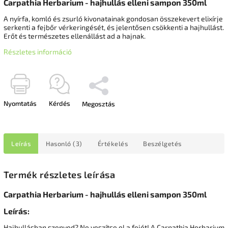
Carpathia Herbarium - hajhullás elleni sampon 350ml
A nyírfa, komló és zsurló kivonatainak gondosan összekevert elixírje
serkenti a fejbőr vérkeringését, és jelentősen csökkenti a hajhullást.
Erőt és természetes ellenállást ad a hajnak.
Részletes információ
Nyomtatás
Kérdés
Megosztás
Leírás
Hasonló (3)
Értékelés
Beszélgetés
Termék részletes leírása
Carpathia Herbarium - hajhullás elleni sampon 350ml
Leírás:
Hajhullásban szenved? Ne veszítse el a fejét! A Carpathia Herbarium