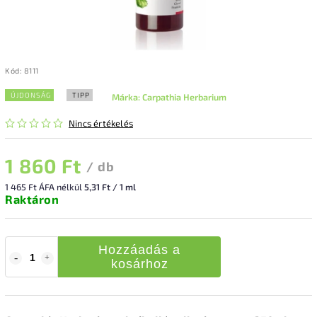
Kód:
8111
ÚJDONSÁG
TIPP
Márka:
Carpathia Herbarium
Nincs értékelés
1 860 Ft
/ db
1 465 Ft ÁFA nélkül
5,31 Ft / 1 ml
Raktáron
Hozzáadás a
kosárhoz