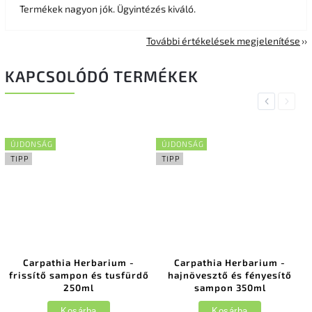
Termékek nagyon jók. Ügyintézés kiváló.
További értékelések megjelenítése
KAPCSOLÓDÓ TERMÉKEK
Previous
Next
ÚJDONSÁG
ÚJDONSÁG
TIPP
TIPP
Carpathia Herbarium -
Carpathia Herbarium -
frissítő sampon és tusfürdő
hajnövesztő és fényesítő
250ml
sampon 350ml
Kosárba
Kosárba