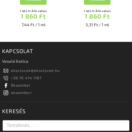
1 465 Ft ÁFA nélkül
1 465 Ft ÁFA nélkül
1 860 Ft
1 860 Ft
7,44 Ft / 1 ml
5,31 Ft / 1 ml
KAPCSOLAT
Veselá Katica
ekoclovek
@
ekoclovek.hu
+36 70 414 1187
Ökoember
okoember/
KERESÉS