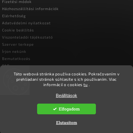
Fizetési módok
Házhozszállítási információk
Elérhetőség
Adatvédelmi nyilatkozat
Cookie beállítás
Viszonteladói tájékoztató
Szerver terkepe
Írjon nekünk
Bemutatkozás
FAQ
Vásárlási útmutató
Táto webová stránka používa cookies.
Pokračovaním v
prehliadaní stránok súhlasíte s ich používaním.
Viac
informácií o cookies
tu
.
Beállítások
Copyright 2026
Ökoember
. Minden jog fenntartva.
Süti beállítások szerkesztése
Elfogadom
Vytvořil
Shoptet
| Design
Shoptak.cz.
Elutasítom