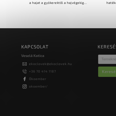
a hajat a gyökerektől a hajvégekig-
haték
elősegíti a haj növekedését és
helyreá
megkönnyíti a fésülést- aloe...
KAPCSOLAT
KERESÉ
Veselá Katica
ekoclovek
@
ekoclovek.hu
+36 70 414 1187
Keresé
Ökoember
okoember/