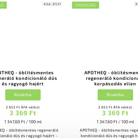
Kód:
8531
K
ÁG
ÚJDONSÁG
THEQ - öblítésmentes
APOTHEQ - öblítésme
neráló kondicionáló dús
regeneráló kondicion
és ragyogó hajért
korpásodás ellen
Kosárba
Kosárba
2 653 Ft ÁFA nélkül
2 653 Ft ÁFA nélkül
3 369 Ft
3 369 Ft
1 347,60 Ft / 100 ml
1 347,60 Ft / 100 ml
Q - öblítésmentes regeneráló
APOTHEQ - öblítésmentes reg
ionáló dús és ragyogó hajért -
kondicionáló dús és ragyogó h