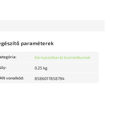
egészítő paraméterek
ategória
:
Környezetbarát kozmetikumok
úly
:
0.25 kg
AN vonalkód
:
8586017858794