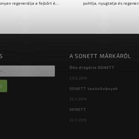
onyan regenerálja a fejbőrt és
puhítja, nyugtatja és regener
llítja a haj szerkezetét- erősíti
fejbőrt- megszünteti a kiszára
a hajat, fényt ad és...
korpát és az irritációt- aloe
S
A SONETT MÁRKÁRÓL
Öko drogéria SONETT
23.12.2019
s
SONETT tanúsítványok
22.11.2019
SONETT
22.11.2019