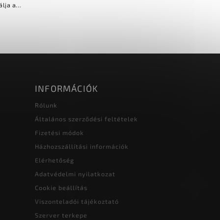
álja a
dást, a
...
INFORMÁCIÓK
Rólunk
Általános szerződési feltételek
Fizetési módok
Házhozszállítási információk
Elérhetőség
Adatvédelmi nyilatkozat
Cookie beállítás
Viszonteladói tájékoztató
Szerver terkepe