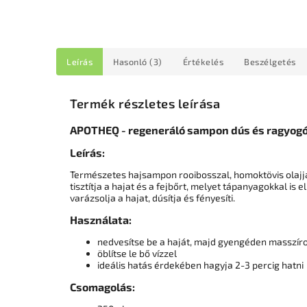
Leírás
Hasonló (3)
Értékelés
Beszélgetés
Termék részletes leírása
APOTHEQ - regeneráló sampon dús és ragyogó
Leírás:
Természetes hajsampon rooibosszal, homoktövis olajja
tisztítja a hajat és a fejbőrt, melyet tápanyagokkal is 
varázsolja a hajat, dúsítja és fényesíti.
Használata:
nedvesítse be a haját, majd gyengéden masszír
öblítse le bő vízzel
ideális hatás érdekében hagyja 2-3 percig hatni
Csomagolás: