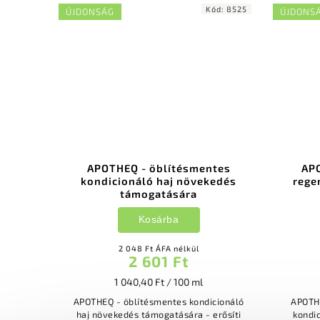
Kód:
8525
ÚJDONSÁG
ÚJDONS
APOTHEQ - öblítésmentes
APO
kondicionáló haj növekedés
rege
támogatására
Kosárba
2 048 Ft ÁFA nélkül
2 601 Ft
1 040,40 Ft / 100 ml
APOTHEQ - öblítésmentes kondicionáló
APOTHE
haj növekedés támogatására - erősíti
kondic