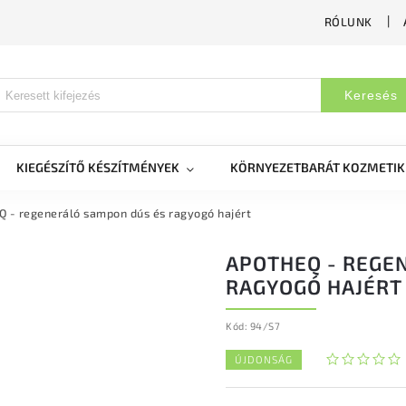
RÓLUNK
Keresés
KIEGÉSZÍTŐ KÉSZÍTMÉNYEK
KÖRNYEZETBARÁT KOZMETI
 - regeneráló sampon dús és ragyogó hajért
APOTHEQ - REGE
RAGYOGÓ HAJÉRT
Kód:
94/S7
ÚJDONSÁG