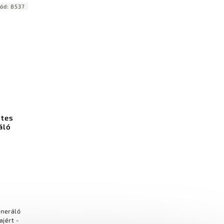
ód:
8537
ntes
áló
eneráló
ajért -