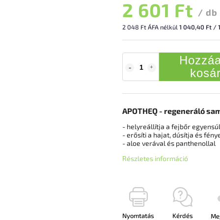
2 601 Ft
/ db
2 048 Ft ÁFA nélkül
1 040,40 Ft / 
Hozzáa
kosá
APOTHEQ - regeneráló sam
- helyreállítja a fejbőr egyensú
- erősíti a hajat, dúsítja és fénye
- aloe verával és panthenollal
Részletes információ
Nyomtatás
Kérdés
Me