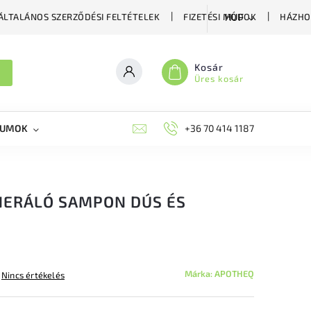
ÁLTALÁNOS SZERZŐDÉSI FELTÉTELEK
FIZETÉSI MÓDOK
HÁZHO
HUF
Kosár
Üres kosár
KUMOK
MIKORRHIZA
BLOG
+36 70 414 1187
MÉHÉSZETI GYÓGYKÉS
NERÁLÓ SAMPON DÚS ÉS
Márka:
APOTHEQ
Nincs értékelés