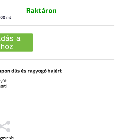
Raktáron
100 ml
dás a
rhoz
pon dús és ragyogó hajért
lyát
síti
gosztás