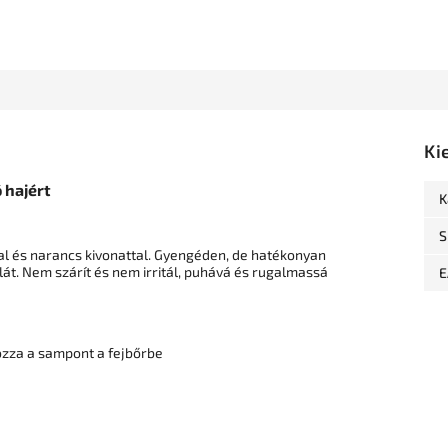
Ki
 hajért
K
S
l és narancs kivonattal. Gyengéden, de hatékonyan
ellát. Nem szárít és nem irritál, puhává és rugalmassá
E
ozza a sampont a fejbőrbe