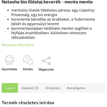
Natasha bio illóolaj keverék - menta menta
mentolos illatok tökéletes párosa: egy csipetnyi
frissesség, egy kis energia
borsmenta beindítja az érzékeket, a fodormenta
békét és egyensúlyt teremt
borsmentaolajban található mentol segíthet a
fejfájás enyhítésében, különösen stresszes
időszakokban
Részletes információ
Nyomtatás
Kérdés
Megosztás
Leírás
Hasonló (3)
Értékelés
Beszélgetés
Termék részletes leírása