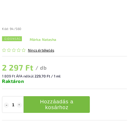
Kód:
94/S60
ÚJDONSÁG
Márka:
Natasha
Nincs értékelés
2 297 Ft
/ db
1 809 Ft ÁFA nélkül
229,70 Ft / 1 ml
Raktáron
Hozzáadás a
kosárhoz