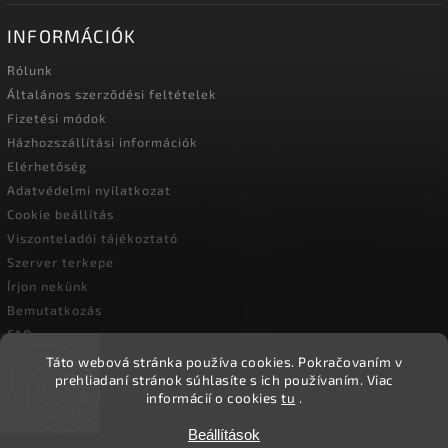
INFORMÁCIÓK
Rólunk
Általános szerződési feltételek
Fizetési módok
Házhozszállítási információk
Elérhetőség
Adatvédelmi nyilatkozat
Cookie beállítás
Viszonteladói tájékoztató
Szerver terkepe
Írjon nekünk
Bemutatkozás
FAQ
Vásárlási útmutató
Táto webová stránka používa cookies.
Pokračovaním v
prehliadaní stránok súhlasíte s ich používaním.
Viac
informácií o cookies
tu
.
Copyright 2026
Ökoember
. Minden jog fenntartva.
Beállítások