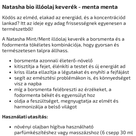
Natasha bio illóolaj keverék - menta menta
Ködös az elméd, elakad az energiád, és a koncentrációd
lankad? Itt az ideje egy adag frissességnek egyenesen a
természetből!
A Natasha Mint/Ment illóolaj keverék a borsmenta és a
fodormenta tökéletes kombinációja, hogy gyorsan és
természetesen talpra állhass.
borsmenta azonnali életerő-növelő
kitisztítja a fejet, élénkíti a testet és új energiát ad
kriss illata ellazítja a légutakat és enyhíti a fejfájást
segít az emésztési problémákon is, és könnyedséget
visz a napba
míg a borsmenta felébreszti az érzékeket, a
fodormenta békét és egyensúlyt hoz
oldja a feszültséget, megnyugtatja az elmét és
harmonizálja a belső világot
Használati utasítás:
növényi olajban hígítva használható
parfümkészítéshez vagy masszázshoz (6 csepp 30 ml