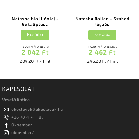
Natasha bio illóolaj -
Natasha Rollon - Szabad
Eukaliptusz
légzés
Kosárba
Kosárba
1 608 Ft ÁFA nélkül
1 939 Ft ÁFA nélkül
2 042 Ft
2 462 Ft
204,20 Ft / 1 ml
246,20 Ft / 1 ml
KAPCSOLAT
Veselá Katica
ekoclovek
@
ekoclovek.hu
+36 70 414 1187
Ökoember
okoember/