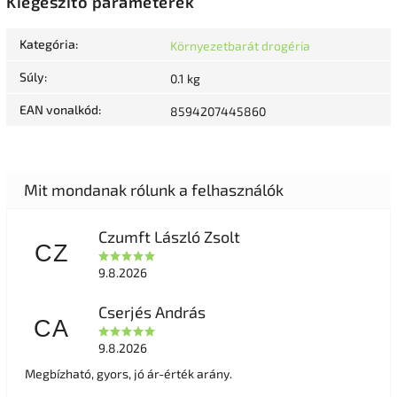
Kiegészítő paraméterek
Kategória
:
Környezetbarát drogéria
Súly
:
0.1 kg
EAN vonalkód
:
8594207445860
Czumft László Zsolt
CZ
9.8.2026
Cserjés András
CA
9.8.2026
Megbízható, gyors, jó ár-érték arány.