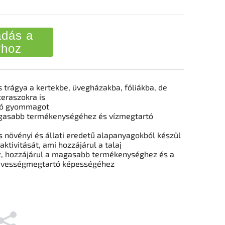
dás a
rhoz
trágya a kertekbe, üvegházakba, fóliákba, de
teraszokra is
zó gyommagot
agasabb termékenységéhez és vízmegtartó
 növényi és állati eredetű alapanyagokból készül
aktivitását, ami hozzájárul a talaj
 hozzájárul a magasabb termékenységhez és a
edvességmegtartó képességéhez