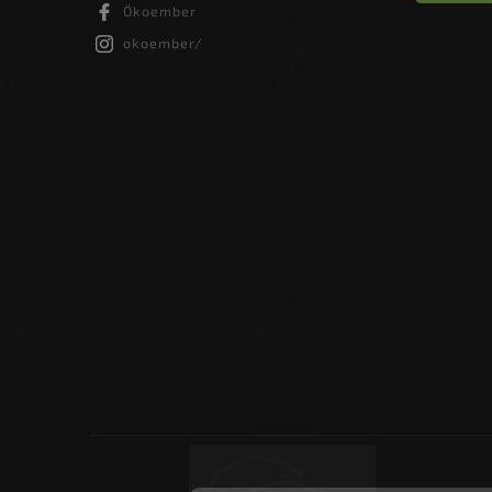
Ökoember
okoember/