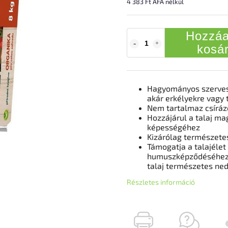
4 383 Ft ÁFA nélkül
Hozzáa
kosá
Hagyományos szerves 
akár erkélyekre vagy 
Nem tartalmaz csírá
Hozzájárul a talaj m
képességéhez
Kizárólag természetes
Támogatja a talajélet 
humuszképződéséhez,
talaj természetes n
Részletes információ