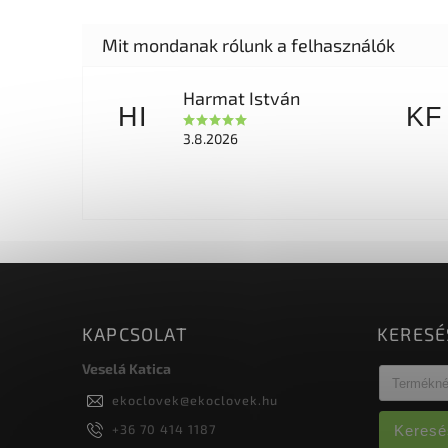
Harmat István
HI
KF
3.8.2026
KAPCSOLAT
KERESÉ
Veselá Katica
ekoclovek
@
ekoclovek.hu
+36 70 414 1187
Keresé