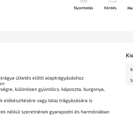
Nyomtatás
Kérdés
Me
Ki
K
ágya ültetés előtti alaptrágyázáshoz
S
en
égre, különösen gyümölcs, káposzta, burgonya,
k előkészítésére vagy talaj trágyázására is
erek nélkül szeretnének gyarapodni és harmóniában