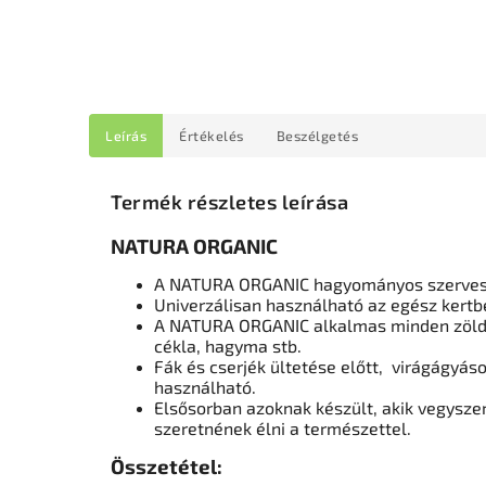
Leírás
Értékelés
Beszélgetés
Termék részletes leírása
NATURA ORGANIC
A NATURA ORGANIC hagyományos szervestr
Univerzálisan használható az egész kertb
A NATURA ORGANIC alkalmas minden zölds
cékla, hagyma stb.
Fák és cserjék ültetése előtt, virágágyáso
használható.
Elsősorban azoknak készült, akik vegysz
szeretnének élni a természettel.
Összetétel: