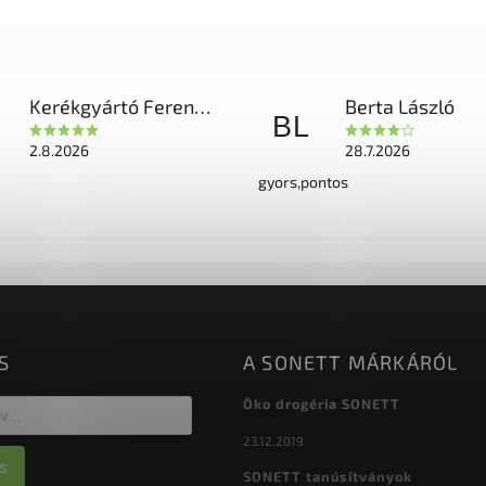
Kerékgyártó Ferencné
Berta László
BL
2.8.2026
28.7.2026
gyors,pontos
S
A SONETT MÁRKÁRÓL
Öko drogéria SONETT
23.12.2019
s
SONETT tanúsítványok