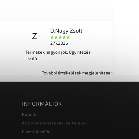
D.Nagy Zsolt
Z
27.7.2026
Termékek nagyon jók. Ügyintézés
kiváló.
További értékelések megjelenítése
INFORMÁCIÓK
Rólunk
Általános szerződési feltételek
Fizetési módok