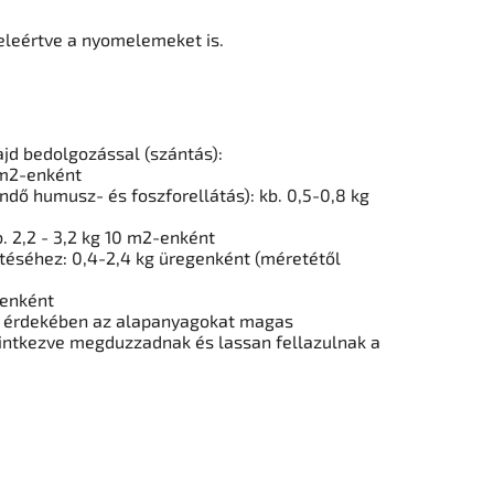
eleértve a nyomelemeket is.
majd bedolgozással (szántás)
:
0 m2-enként
dő humusz- és foszforellátás): kb. 0,5-0,8 kg
 2,2 - 3,2 kg 10 m2-enként
tetéséhez: 0,4-2,4 kg üregenként (méretétől
-enként
s érdekében az alapanyagokat magas
rintkezve megduzzadnak és lassan fellazulnak a