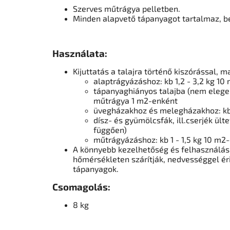
Szerves műtrágya pelletben.
Minden alapvető tápanyagot tartalmaz, b
Használata:
Kijuttatás a talajra történő kiszórással, 
alaptrágyázáshoz: kb 1,2 - 3,2 kg 1
tápanyaghiányos talajba (nem elegen
műtrágya 1 m2-enként
üvegházakhoz és melegházakhoz: kb.
dísz- és gyümölcsfák, ill.cserjék ül
függően)
műtrágyázáshoz: kb 1 - 1,5 kg 10 m2
A könnyebb kezelhetőség és felhasználá
hőmérsékleten szárítják, nedvességgel é
tápanyagok.
Csomagolás:
8 kg