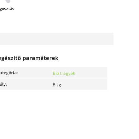
gosztás
egészítő paraméterek
ategória
:
Bio trágyák
úly
:
8 kg