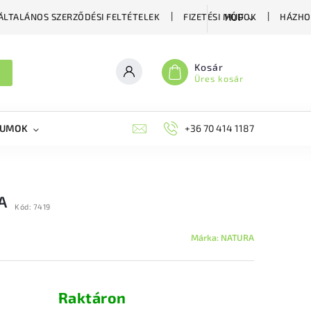
ÁLTALÁNOS SZERZŐDÉSI FELTÉTELEK
FIZETÉSI MÓDOK
HÁZHO
HUF
Kosár
Üres kosár
KUMOK
MIKORRHIZA
BLOG
+36 70 414 1187
MÉHÉSZETI GYÓGYKÉS
A
Kód:
7419
Márka:
NATURA
Raktáron