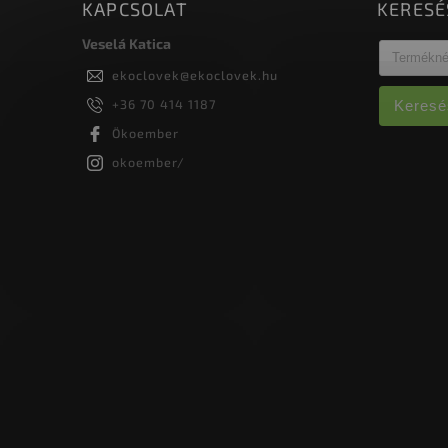
KAPCSOLAT
KERESÉ
Veselá Katica
ekoclovek
@
ekoclovek.hu
+36 70 414 1187
Keresé
Ökoember
okoember/