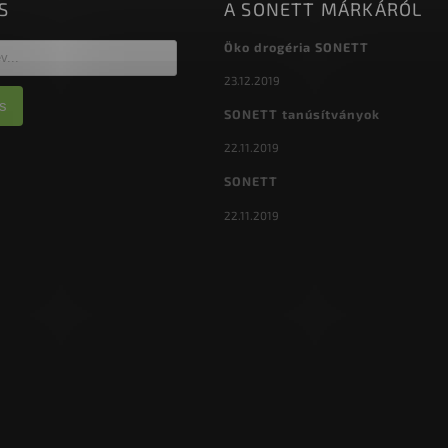
S
A SONETT MÁRKÁRÓL
Öko drogéria SONETT
23.12.2019
s
SONETT tanúsítványok
22.11.2019
SONETT
22.11.2019