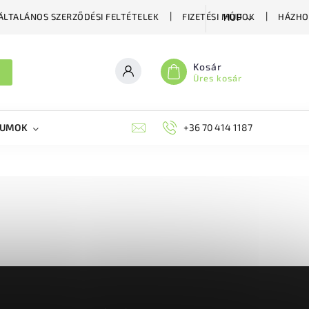
ÁLTALÁNOS SZERZŐDÉSI FELTÉTELEK
FIZETÉSI MÓDOK
HÁZHO
HUF
Kosár
Üres kosár
KUMOK
MIKORRHIZA
BLOG
+36 70 414 1187
MÉHÉSZETI GYÓGYKÉS