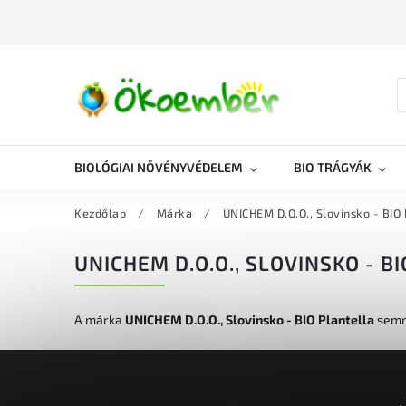
BIOLÓGIAI NÖVÉNYVÉDELEM
BIO TRÁGYÁK
Kezdőlap
/
Márka
/
UNICHEM D.O.O., Slovinsko - BIO 
UNICHEM D.O.O., SLOVINSKO - B
A márka
UNICHEM D.O.O., Slovinsko - BIO Plantella
semmi