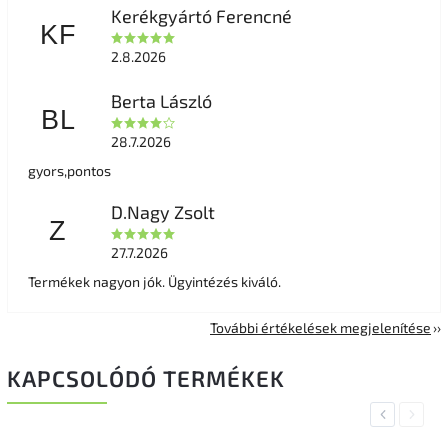
Kerékgyártó Ferencné
KF
2.8.2026
Berta László
BL
28.7.2026
gyors,pontos
D.Nagy Zsolt
Z
27.7.2026
Termékek nagyon jók. Ügyintézés kiváló.
További értékelések megjelenítése
KAPCSOLÓDÓ TERMÉKEK
Previous
Next