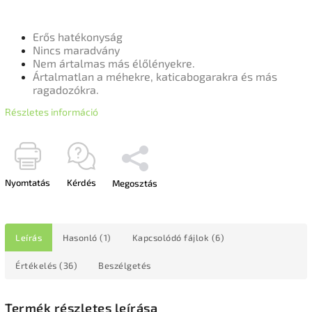
Erős hatékonyság
Nincs maradvány
Nem ártalmas más élőlényekre.
Ártalmatlan a méhekre, katicabogarakra és más
ragadozókra.
Részletes információ
Nyomtatás
Kérdés
Megosztás
Leírás
Hasonló (1)
Kapcsolódó fájlok (6)
Értékelés (36)
Beszélgetés
Termék részletes leírása