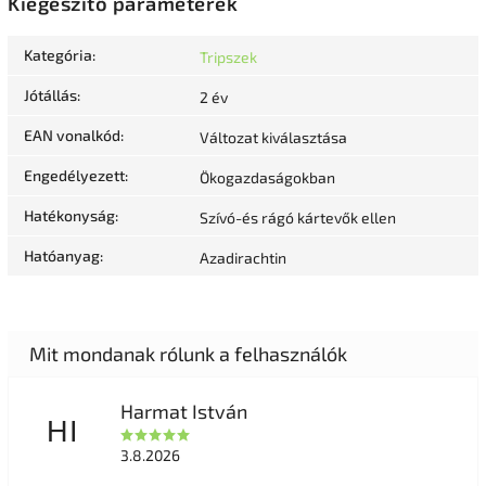
Kiegészítő paraméterek
Kategória
:
Tripszek
Jótállás
:
2 év
EAN vonalkód
:
Változat kiválasztása
Engedélyezett
:
Ökogazdaságokban
Hatékonyság
:
Szívó-és rágó kártevők ellen
Hatóanyag
:
Azadirachtin
Harmat István
HI
3.8.2026