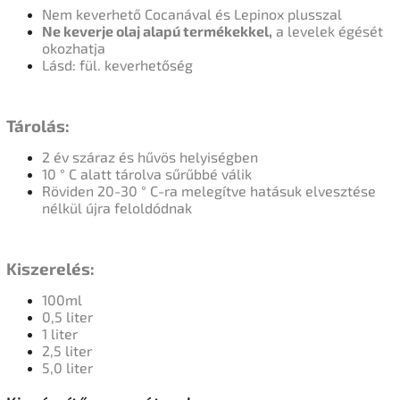
Nem keverhető Cocanával és Lepinox plusszal
Ne keverje olaj alapú termékekkel,
a levelek égését
okozhatja
Lásd: fül.
keverhetőség
Tárolás:
2 év száraz és hűvös helyiségben
10 ° C alatt tárolva sűrűbbé válik
Röviden 20-30 ° C-ra melegítve
hatásuk
elvesztése
nélkül újra
feloldódnak
Kiszerelés:
100ml
0,5 liter
1 liter
2,5 liter
5,0 liter