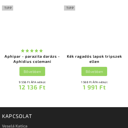
TIPP
TIPP
Aphipar - parazita darázs -
Kék ragadós lapok tripszek
Aphidius colemani
ellen
Bővebben
Bővebben
9 556 Ft ÁFA nélkül
1 568 Ft ÁFA nélkül
12 136 Ft
1 991 Ft
KAPCSOLAT
Veselá Katica