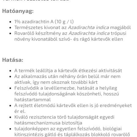
Hatóanyag:
1% azadirachtin A (10 g / l)
Természetes kivonat az
Azadirachta indica
magjából
Rovarölő készítmény az
Azadirachta indica
trópusi
növény kivonatából
szívó- és rágó kártevők ellen
Hatása:
A termék leállítja a kártevők étkezési aktivitását
Az alkalmazás után néhány órán belül már nem
aktívak, így nem okoznak további kárt
Felszívódik a levéllemezbe,
hatását a helyileg
felszívódó tulajdonságának köszönheti, hosszú
hatástartammal
A rejtett életmódú kártevők ellen is jó eredményeket
ér el.
Kiváló rezisztencia törő tulajdonságát egyedi
hatásmechanizmusa biztosítja
tulajdonképpen az egyetlen felszívódó, biológiai
kitinszintézis gátló és táplálkozás blokkoló rovarölő