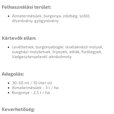
Felhasználási terület:
Almatermésűek,
burgonya, zöldség, szőlő,
dísznövény, gyógynövény
Kártevők ellen:
Levéltetvek, burgonyabogár, levélaknázó molyok,
üvegházi molytetvek, tripszek, atkák, fúrólegyek,
Vadgesztenyelevél-aknázómoly
Adagolás:
30-50 ml / 10 liter víz
Almatermésűek - 3 l / ha
Burgonya - 2,5 l / ha
Keverhetőség: