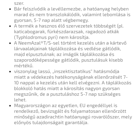
szer.
Bár felszívódik a levéllemezbe, a hatóanyag helyben
marad és nem transzlokálódik, valamint lebomlása is
gyorsan, 5-7 nap alatt végbemegy.
A
termék
a hasznos élő szervezetek többségét (pl.
katicabogarak, fürkész
d
arazsak, ragadozó atkák
(Typhlodromus pyri) nem károsítja.
A NeemAzal®T/S-sel történt kezelés után a kártevő
lárvaalakjainak táplálkozása és vedlése gátlódik,
majd elpusztulnak; az imágók táplálkozása és
szaporodóképessége gátlódik, pusztulásuk kisebb
mértékű.
viszonylag lassú, „inszektisztatikus" hatásmódja
miatt a védekezés hatékonyságának ellenőrzését 7-
10 nappal a kezelés után kell elvégezni. A táplálkozás
blokkoló hatás miatt a károsítás nagyon gyorsan
megszűnik, de a pusztuláshoz 5-7 nap szükséges
lehet.
Magyarországon az egyetlen, EU engedéllyel is
rendelkező, bevizsgált és folyamatosan ellenőrzött
minőségű azadirachtin hatóanyagú rovarölőszer, mely
előnyös tulajdonságait garantálja.