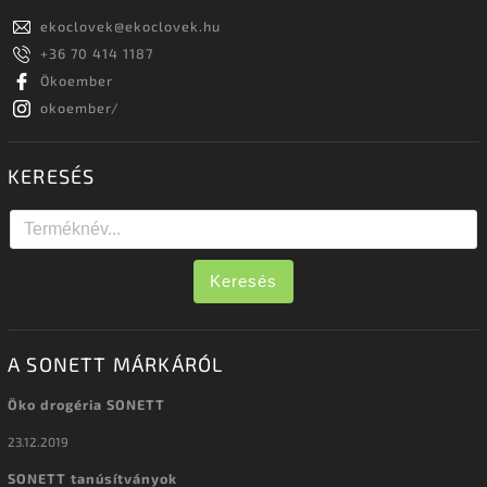
ekoclovek
@
ekoclovek.hu
+36 70 414 1187
Ökoember
okoember/
KERESÉS
Keresés
A SONETT MÁRKÁRÓL
Öko drogéria SONETT
23.12.2019
SONETT tanúsítványok