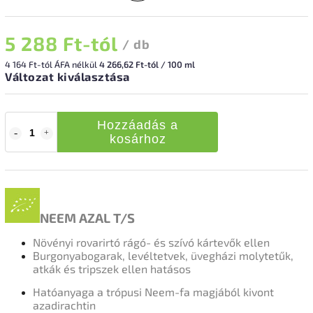
5 288 Ft
-tól
/ db
4 164 Ft
-tól ÁFA nélkül
4 266,62 Ft-tól / 100 ml
Változat kiválasztása
Hozzáadás a
kosárhoz
NEEM AZAL T/S
Növényi rovarirtó rágó- és szívó kártevők ellen
Burgonyabogarak, levéltetvek, üvegházi molytetűk,
atkák és tripszek ellen hatásos
Hatóanyaga a trópusi Neem-fa magjából kivont
azadirachtin