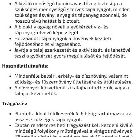
A kiváló minőségű huminsavas tőzeg biztosítja a
szükséges mennyiségű szerves tápanyagot, minden
szükséges ásványi anyag és tápanyag azonnali, de
hosszú távú hatást is biztosít.
A bioaktív agyag növeli a gyökérzet víz- és
tápanyagfelvevő képességét.
Hozzáadott tápanyagok a növények kezdeti
fejlődéséhez és virágzásához.
Javítja a talaj szerkezetét és aktivitását, és lehetővé
teszi a gyökérzet gyors megújulását és fejlődését.
Használati utasítás:
Mindenféle beltéri, erkély- és dísznövény, valamint
zöldség- és fűszernövény ültetésére és átültetésére.
A növények közvetlenül a talajba ültethetők, vagy a
talajjal keverhetők.
Trágyázás:
Plantella Ideal földkeverék 4-6 hétig tartalmazza az
összes szükséges tápanyagot.
Ezután rendszeres heti trágyázást kell kezdeni kiváló
minőségű folyékony műtrágyával a virágos növények
(Plantella Virág) és a zöld növények (Plantella Levél)