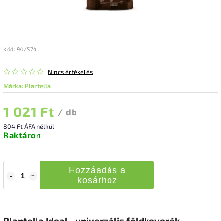
Kód:
94/S74
Nincs értékelés
Márka:
Plantella
1 021 Ft
/ db
804 Ft ÁFA nélkül
Raktáron
Hozzáadás a
kosárhoz
Plantella Ideal - univerzális földkeverék