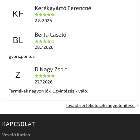
Kerékgyártó Ferencné
KF
2.8.2026
Berta László
BL
28.7.2026
gyors,pontos
D.Nagy Zsolt
Z
27.7.2026
Termékek nagyon jók. Ügyintézés kiváló.
További értékelések megjelenítése
KAPCSOLAT
Veselá Katica