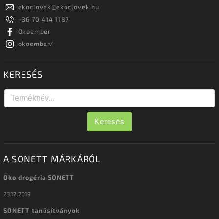
ekoclovek
@
ekoclovek.hu
+36 70 414 1187
Ökoember
okoember/
KERESÉS
Keresés
A SONETT MÁRKÁRÓL
Öko drogéria SONETT
23.12.2019
SONETT tanúsítványok