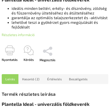
ideális minden beltéri, erkély- és dísznövény, zöldség
és fűszernövény ültetéséhez és átültetéséhez
garantálja az optimális talajszerkezetet és -aktivitást
lehetővé teszi a gyökérzet gyors megújulását és
fejlődését
Részletes információ
Nyomtatás
Kérdés
Megosztás
Leírás
Hasonló (2)
Értékelés
Beszélgetés
Termék részletes leírása
Plantella Ideal - univerzális földkeverék