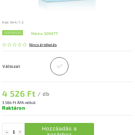
Kód:
644/1-2
ÚJDONSÁG
Márka:
SONETT
Nincs értékelés
Változat
4 526 Ft
/ db
3 564 Ft ÁFA nélkül
Raktáron
Hozzáadás a
kosárhoz