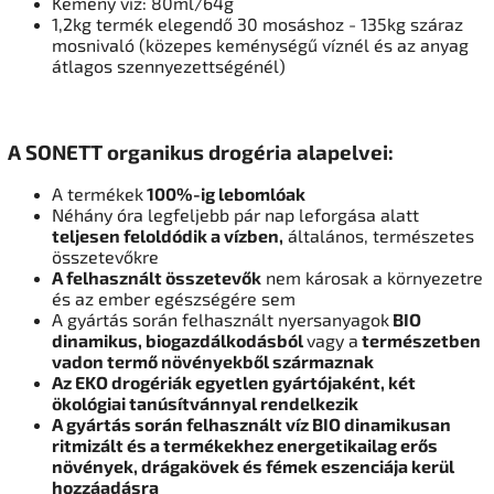
Kemény víz: 80ml/64g
1,2kg termék elegendő 30 mosáshoz - 135kg száraz
mosnivaló (közepes keménységű víznél és az anyag
átlagos szennyezettségénél)
A SONETT organikus drogéria alapelvei:
A termékek
100%-ig lebomlóak
Néhány óra legfeljebb pár nap leforgása alatt
teljesen feloldódik a vízben,
általános, természetes
összetevőkre
A felhasznált összetevők
nem károsak a környezetre
és az ember egészségére sem
A gyártás során felhasznált nyersanyagok
BIO
dinamikus, biogazdálkodásból
vagy a
természetben
vadon termő növényekből származnak
Az EKO drogériák egyetlen gyártójaként, két
ökológiai tanúsítvánnyal rendelkezik
A gyártás során felhasznált víz BIO dinamikusan
ritmizált és a termékekhez energetikailag erős
növények, drágakövek és fémek eszenciája kerül
hozzáadásra