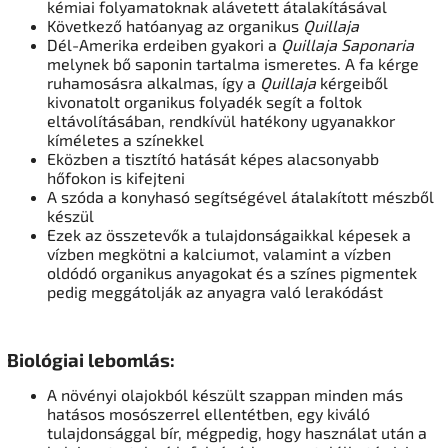
kémiai folyamatoknak alávetett átalakításával
Következő hatóanyag az organikus
Quillaja
Dél-Amerika erdeiben gyakori a
Quillaja Saponaria
melynek bő saponin tartalma ismeretes. A fa kérge
ruhamosásra alkalmas, így a
Quillaja
kérgeiből
kivonatolt organikus folyadék segít a foltok
eltávolításában, rendkívül hatékony ugyanakkor
kíméletes a színekkel
Eközben a tisztító hatását képes alacsonyabb
hőfokon is kifejteni
A szóda a konyhasó segítségével átalakított mészből
készül
Ezek az összetevők a tulajdonságaikkal képesek a
vízben megkötni a kalciumot, valamint a vízben
oldódó organikus anyagokat és a színes pigmentek
pedig meggátolják az anyagra való lerakódást
Biológiai lebomlás:
A növényi olajokból készült szappan minden más
hatásos mosószerrel ellentétben, egy kiváló
tulajdonsággal bír, mégpedig, hogy használat után a