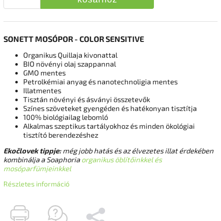
SONETT MOSÓPOR - COLOR SENSITIVE
Organikus Quillaja kivonattal
BIO növényi olaj szappannal
GMO mentes
Petrolkémiai anyag és nanotechnoligia mentes
Illatmentes
Tisztán növényi és ásványi összetevők
Színes szöveteket gyengéden és hatékonyan tisztítja
100% biológiailag lebomló
Alkalmas szeptikus tartályokhoz és minden ökológiai
tisztító berendezéshez
Ekočlovek tippje:
még jobb hatás és az élvezetes illat érdekében
kombinálja a Soaphoria
organikus öblítőinkkel és
mosóparfümjeinkkel
Részletes információ