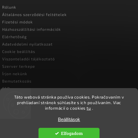
Rólunk
Általános szerződési feltételek
Fizetési módok
Házhozszállítási információk
Elérhetőség
Adatvédelmi nyilatkozat
Cookie beállítás
Viszonteladói tájékoztató
Szerver terkepe
Írjon nekünk
Bemutatkozás
FAQ
Vásárlási útmutató
Táto webová stránka používa cookies.
Pokračovaním v
prehliadaní stránok súhlasíte s ich používaním.
Viac
informácií o cookies
tu
.
Beállítások
Copyright 2026
Ökoember
. Minden jog fenntartva.
Süti beállítások szerkesztése
Elfogadom
Vytvořil
Shoptet
| Design
Shoptak.cz.