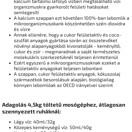
kalcium tartalmú lefolyó vízben megtalálható vizi
organizmuskra gyarkorolt felületi hatásokat
semlegesíti
A kalcium szappan ezt követően 100%-ban lebomlik a
mikroorganizmusokank köszönhetően szén-dioxidra
és vízre
Annak ellenére, hogy a cukor felületaktív és coco-
szulfát anyagok gyártása során az összetevőket
növényi alapanyagokból kivonatolják - keményítő,
cukor és zsír - megmaradnak a saját természetes
molekuláris szerkezetüknél teljesen érintetlenül
Ezért egyszerű a mikroorganizmusoknak ezeket a
felületaktív anyagokat teljesen lebontani
A szappan, cukor felületaktív anyagok, kókuszolaj
származékok besorolásuk alapján, biológiailag
könnyen lebomlóak az OECD irányelvei szerint
Adagolás 4,5kg töltetű mosógéphez, átlagosan
szennyezett ruháknál:
Lágy víz: 40ml/32g
Közepes keménységű víz: 50ml/40g