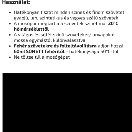
Használat:
Hatékonyan tisztít minden színes és finom szövetet:
gyapjú, len, szintetikus és vegyes szálú szövetek
A mosópor megtartja a szövetek színét már
20°C
hőmérséklettől
A világos és sötét színű szöveteket/ anyagokat
mossa egymástól különválasztva
Fehér szövetekre és folteltávolításra
adjon hozzá
60ml SONETT fehérítőt
- hatékonysága 50°C-tól
Ne töltse túl a mosógépet