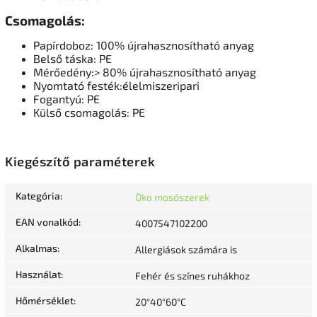
Csomagolás:
Papírdoboz: 100% újrahasznosítható anyag
Belső táska: PE
Mérőedény:> 80% újrahasznosítható anyag
Nyomtató festék:élelmiszeripari
Fogantyú: PE
Külső csomagolás: PE
Kiegészítő paraméterek
Kategória
:
Öko mosószerek
EAN vonalkód
:
4007547102200
Alkalmas
:
Allergiások számára is
Használat
:
Fehér és színes ruhákhoz
Hőmérséklet
:
20°40°60°C