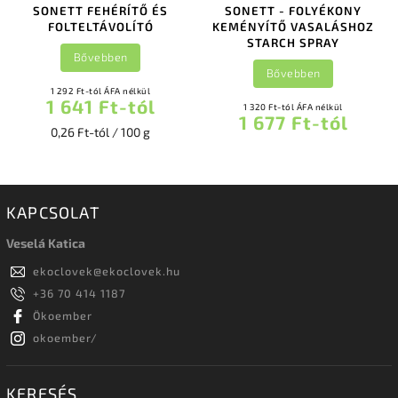
SONETT FEHÉRÍTŐ ÉS
SONETT - FOLYÉKONY
FOLTELTÁVOLÍTÓ
KEMÉNYÍTŐ VASALÁSHOZ
STARCH SPRAY
Bővebben
Bővebben
1 292 Ft-tól ÁFA nélkül
1 641 Ft-tól
1 320 Ft-tól ÁFA nélkül
1 677 Ft-tól
0,26 Ft-tól / 100 g
KAPCSOLAT
Veselá Katica
ekoclovek
@
ekoclovek.hu
+36 70 414 1187
Ökoember
okoember/
KERESÉS