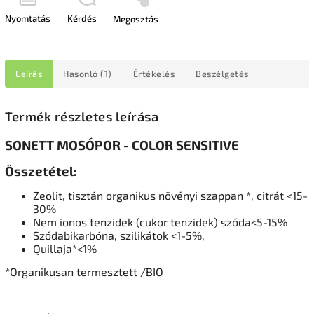
Nyomtatás
Kérdés
Megosztás
Leírás
Hasonló (1)
Értékelés
Beszélgetés
Termék részletes leírása
SONETT MOSÓPOR - COLOR SENSITIVE
Összetétel:
Zeolit, tisztán organikus növényi szappan *, citrát <15-
30%
Nem ionos tenzidek (cukor tenzidek) szóda<5-15%
Szódabikarbóna, szilikátok <1-5%,
Quillaja*<1%
*Organikusan termesztett /BIO