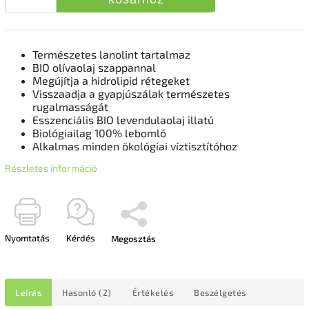
Természetes lanolint tartalmaz
BIO olívaolaj szappannal
Megújítja a hidrolipid rétegeket
Visszaadja a gyapjúszálak természetes
rugalmasságát
Esszenciális BIO levendulaolaj illatú
Biológiailag 100% lebomló
Alkalmas minden ökológiai víztisztítóhoz
Részletes információ
Nyomtatás
Kérdés
Megosztás
Leírás
Hasonló (2)
Értékelés
Beszélgetés