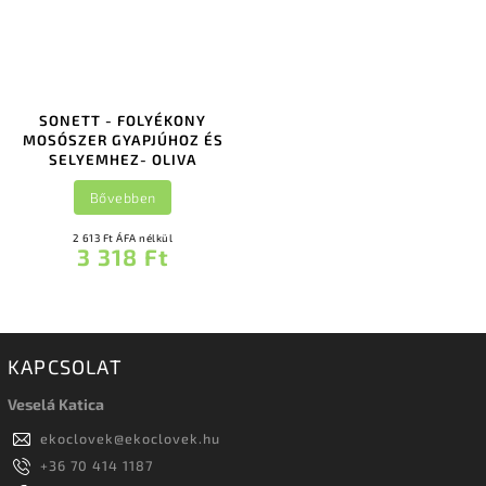
SONETT - FOLYÉKONY
MOSÓSZER GYAPJÚHOZ ÉS
SELYEMHEZ- OLIVA
Bővebben
2 613 Ft ÁFA nélkül
3 318 Ft
KAPCSOLAT
Veselá Katica
ekoclovek
@
ekoclovek.hu
+36 70 414 1187