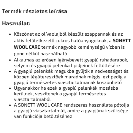
Termék részletes leírása
Használat:
Köszönet az olívaolajból készült szappannak és az
aktív felületkezelő cukros hatóanyagoknak, a
SONETT
WOOL CARE
termék nagyobb keménységű vízben is
gond nélkül használható
Alkalmas az erősen igénybevett gyapjú ruhadarabok,
selyem és gyapjú pelenka lipidjeinek feltöltésére
A gyapjú pelenkák magukba gyűjtik a nedvességet és
közben légáteresztőek maradnak mégis, ezt pedig a
gyapjú természetes viasztartalmának köszönhető
Ugyanakkor ha ezek a gyapjú pelenkák mosásba
kerülnek, veszítenek a gyapjú természetes
viasztartalmából
A SONETT WOOL CARE rendszeres használata pótolja
a gyapjú viasztartalmát, amire a gyapjúnak szüksége
van funkciója betöltéséhez