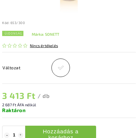
Kód:
653/300
ÚJDONSÁG
Márka:
SONETT
Nincs értékelés
Változat
3 413 Ft
/ db
2 687 Ft ÁFA nélkül
Raktáron
Hozzáadás a
kosárhoz