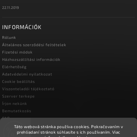
22.11.2019
INFORMÁCIÓK
Rólunk
Általános szerződési feltételek
Fizetési módok
Házhozszállítási információk
Elérhetőség
Adatvédelmi nyilatkozat
Cookie beállítás
Viszonteladói tájékoztató
Szerver terkepe
Írjon nekünk
Bemutatkozás
FAQ
Vásárlási útmutató
Táto webová stránka používa cookies.
Pokračovaním v
prehliadaní stránok súhlasíte s ich používaním.
Viac