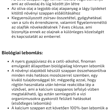
ami az olívaolaj és lúg között jön létre
Az olíva olaj a legjobb olaj alapanyag a lágy lipideket
kitöltő növényi szappan előállításához
Kiegyensúlyozott zsírsav összetétel, gyógyhatásal
van a szív és érrendszerre, valamint figyelemreméltó
az olajfák növekedésének 7 éves ciklusa, ami
bizonyítja ennek az olajnak a különleges közelségét
és kapcsolatát az emberrel
Biológiai lebomlás:
A nyers gyapjúviasz és a cetil-alkohol, finoman
emulgeált állapotban biológiailag könnyen lebomlik
A növényi olajokból készült szappan összehasonlítva
minden más hatásos mosószerrel szemben, egy
kiváló tulajdonsággal bír, mégpedig azzal, hogy
rögtön használata után kémiai reakcióba lép a
vízkővel, ami a kalcium szappanos lefolyó vízben
megtalálható, így aztán semlegesíti a vizi
organizmusokra gyakorolt felületi hatásokat
(elsődleges lebomlás)
A kalcium szappan ezt követően 100%-ban lebomlik a