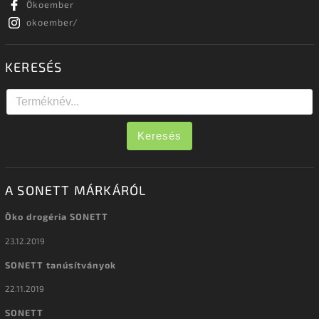
Ökoember
okoember/
KERESÉS
Keresés
A SONETT MÁRKÁRÓL
Öko drogéria SONETT
23.12.2019
SONETT tanúsítványok
22.11.2019
SONETT