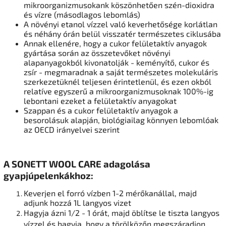
mikroorganizmusokank köszönhetően szén-dioxidra
és vízre (másodlagos lebomlás)
A növényi etanol vízzel való keverhetősége korlátlan
és néhány órán belül visszatér természetes ciklusába
Annak ellenére, hogy a cukor felületaktív anyagok
gyártása során az összetevőket növényi
alapanyagokból kivonatolják - keményítő, cukor és
zsír - megmaradnak a saját természetes molekuláris
szerkezetüknél teljesen érintetlenül, és ezen okból
relatíve egyszerű a mikroorganizmusoknak 100%-ig
lebontani ezeket a felületaktív anyagokat
Szappan és a cukor felületaktív anyagok a
besorolásuk alapján, biológiailag könnyen lebomlóak
az OECD irányelvei szerint
A SONETT WOOL CARE adagolása
gyapjúpelenkákhoz:
Keverjen el forró vízben 1-2 mérőkanállal, majd
adjunk hozzá 1L langyos vizet
Hagyja ázni 1/2 - 1 órát, majd öblítse le tiszta langyos
vízzel és hagyja, hogy a törölközőn megszáradjon