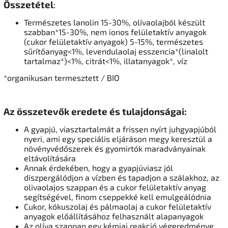
Összetétel
:
Természetes lanolin 15-30%, olívaolajból készült
szabban*15-30%, nem ionos felületaktív anyagok
(cukor felületaktív anyagok) 5-15%, természetes
sűrítőanyag<1%, levendulaolaj esszencia*(linalolt
tartalmaz*)<1%, citrát<1%, illatanyagok*, víz
*organikusan termesztett / BIO
Az összetevők eredete és tulajdonságai:
A gyapjú, viasztartalmát a frissen nyírt juhgyapjúból
nyeri, ami egy speciális eljáráson megy keresztül a
növényvédőszerek és gyomirtók maradványainak
eltávolítására
Annak érdekében, hogy a gyapjúviasz jól
diszpergálódjon a vízben és tapadjon a szálakhoz, az
olivaolajos szappan és a cukor felületaktív anyag
segítségével, finom cseppekké kell emulgeálódnia
Cukor, kókuszolaj és pálmaolaj a cukor felületaktív
anyagok előállításához felhasznált alapanyagok
Az olíva szappan egy kémiai reakció végeredménye