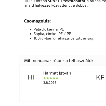
TIPP:
Öntsön
SONETT
textilöblítőt
a
tálcás m
majd helyezze közvetlenül a dobba.
Csomagolás:
Palack, kanna: PE
Sapka, címke: PE / PP
100% -ban újrahasznosított anyag
Harmat István
HI
KF
3.8.2026