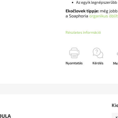
Az egyik legnépszerűbb
Ekočlovek tippje:
még jobb 
a Soaphoria
organikus öblí
Részletes információ
Nyomtatás
Kérdés
Me
Ki
DULA
K