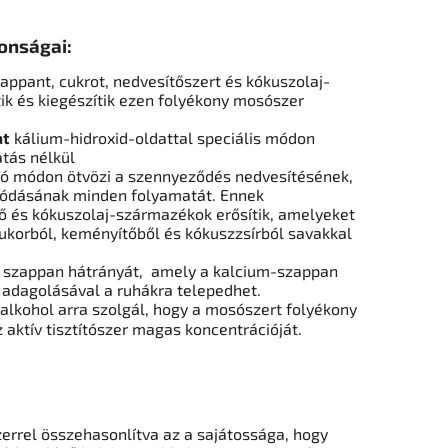
onságai:
appant, cukrot, nedvesítőszert és kókuszolaj-
ik és kiegészítik
ezen
folyékony mosószer
at
kálium-hidroxid-oldattal speciális módon
atás nélkül
ló módon ötvözi a szennyeződés nedvesítésének,
ívódásának
minden folyamatát
.
Ennek
tő
és kókuszolaj-származékok
erősítik
, amelyeket
ukorból,
keményítőből és kókuszzsírból savakkal
a szappan hátrányát,
amely a kalcium-szappan
 adagolásával a ruhákra telepedhet.
alkohol arra szolgál,
hogy a mosószert folyékony
z aktív tisztítószer magas koncentrációját.
zerrel összehasonlítva az a sajátossága,
hogy