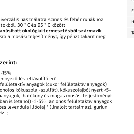
E
verzális használatra színes és fehér ruhákhoz
H
tokból, 30 ° C és 95 ° C között
anúsított ökológiai termesztésből származik
T
íti a mosási teljesítményt,
így pénzt takarít meg
zerint:
5-15%
ennyeződés-eltávolító erő
felületaktív anyagok (cukor felületaktív anyagok)
oholos kókuszolaj-szulfát), kókuszolajból nyert <5-
apanyagok,
hatékony és magas mosási teljesítményt
ban is (etanol) <1-5%,
anionos felületaktív anyagok
s levendula illóolaj * (linalolt tartalmaz), gurjun
víz
;