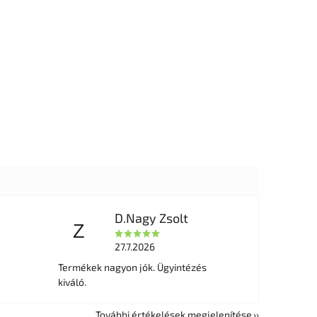
D.Nagy Zsolt
Z
27.7.2026
Termékek nagyon jók. Ügyintézés
kiváló.
További értékelések megjelenítése