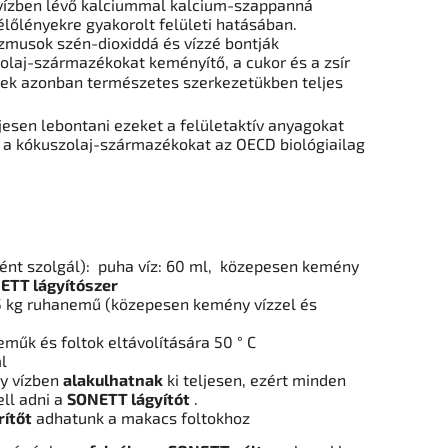
yvízben
lévő kalciummal kalcium-szappanná
lőlényekre gyakorolt ​​felületi hatásában.
zmusok szén-dioxiddá és vízzé bontják
olaj-származékokat keményítő, a cukor és a zsír
ek azonban természetes szerkezetükben teljes
esen lebontani ezeket a felületaktív anyagokat
és a kókuszolaj-származékokat az OECD
biológiailag
ént szolgál):
puha víz: 60 ml,
közepesen kemény
TT lágyítószer
,5 kg ruhanemű (közepesen kemény vízzel és
műk és foltok eltávolítására 50 ° C
l
gy vízben
alakulhatnak
ki teljesen,
ezért
minden
ll adni a
SONETT lágyítót
.
ítőt
adhatunk a makacs foltokhoz