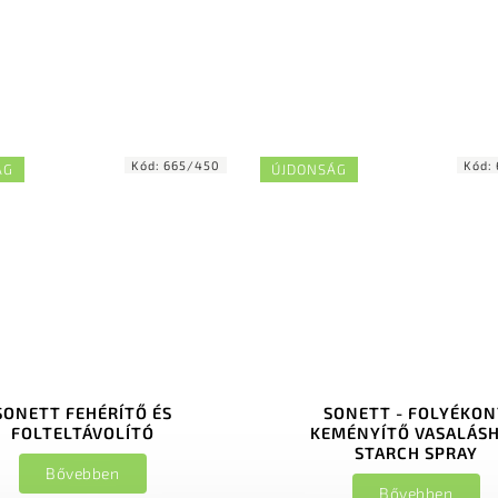
Kód:
665/450
Kód:
ÁG
ÚJDONSÁG
SONETT FEHÉRÍTŐ ÉS
SONETT - FOLYÉKON
FOLTELTÁVOLÍTÓ
KEMÉNYÍTŐ VASALÁS
STARCH SPRAY
Bővebben
Bővebben