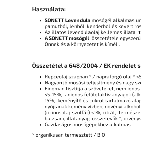
Használata:
SONETT Levendula
mosógél alkalmas uni
pamutból, lenből, kenderből és kevert ros
Az illatos levendulaolaj kellemes illata
t
A SONETT mosógél
összetétele egyszerűs
Önnek és a környezetet is kíméli.
Összetétel a 648/2004 / EK rendelet s
Repceolaj szappan * / napraforgó olaj * <
Nagyon jó mosási teljesítmény és nagy sz
Finoman tisztítja a szöveteket,
nem ionos 
<5-15%,
anionos felületaktív anyagok (alk
15%,
keményítő és cukrot tartalmazó al
nyújtanak kemény vízben, növényi alkohol
(ricinusolaj-szulfát) <1%, citrát,
természete
balzsam, illatanyag-összetevők *, örvény
Gazdaságos mosógépekhez alkalmas
* organikusan termesztett / BIO