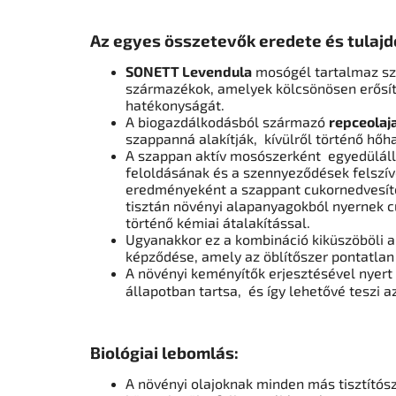
Az egyes összetevők eredete és tulajd
SONETT Levendula
mosógél
tartalmaz sz
származékok,
amelyek
kölcsönösen erősít
hatékonyságát.
A
biogazdálkodásból származó
repceolaj
szappanná alakítják,
kívülről történő hőh
A szappan aktív mosószerként
egyedülál
feloldásának és a szennyeződések felsz
eredményeként a szappant cukornedvesí
tisztán növényi alapanyagokból nyernek c
történő kémiai átalakítással.
Ugyanakkor ez a kombináció kiküszöböli 
képződése,
amely az öblítőszer pontatlan
A növényi keményítők erjesztésével nyert 
állapotban tartsa,
és így lehetővé teszi a
Biológiai lebomlás:
A növényi olajoknak minden más tisztítós