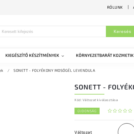
RÓLUNK
Keresés
KIEGÉSZÍTŐ KÉSZÍTMÉNYEK
KÖRNYEZETBARÁT KOZMETI
ek
/
SONETT - FOLYÉKONY MOSÓGÉL LEVENDULA
SONETT - FOLYÉ
Kód:
Változat kiválasztása
ÚJDONSÁG
Változat