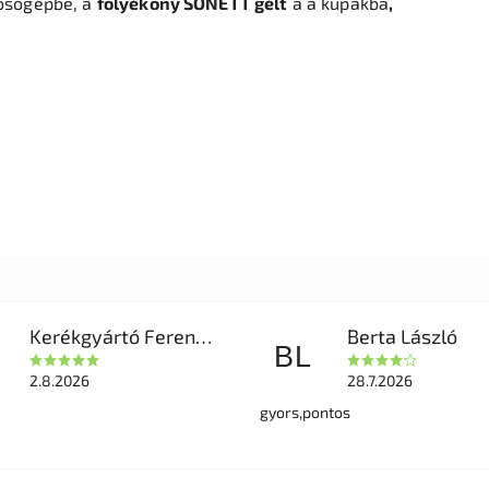
osógépbe, a
folyékony SONETT gélt
a a kupakba
,
Kerékgyártó Ferencné
Berta László
BL
2.8.2026
28.7.2026
gyors,pontos