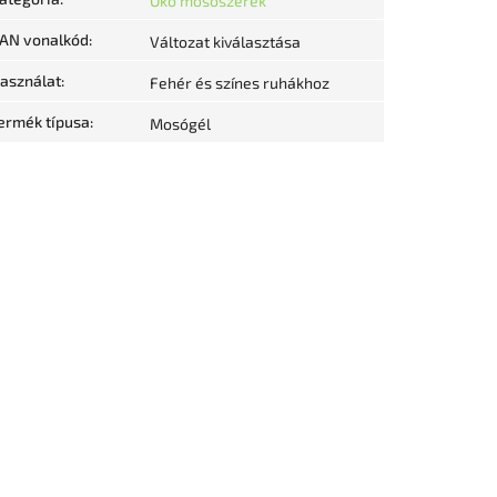
Öko mosószerek
AN vonalkód
:
Változat kiválasztása
asználat
:
Fehér és színes ruhákhoz
ermék típusa
:
Mosógél