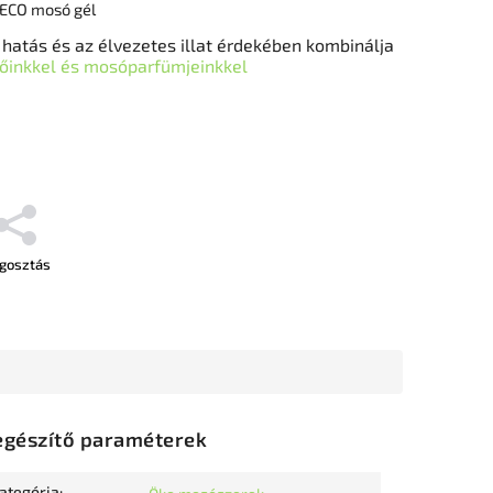
 ECO mosó gél
hatás és az élvezetes illat érdekében kombinálja
tőinkkel és mosóparfümjeinkkel
gosztás
egészítő paraméterek
ategória
: