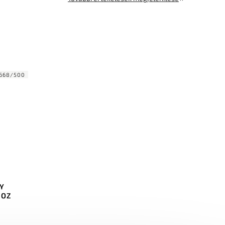
668/500
Y
HOZ