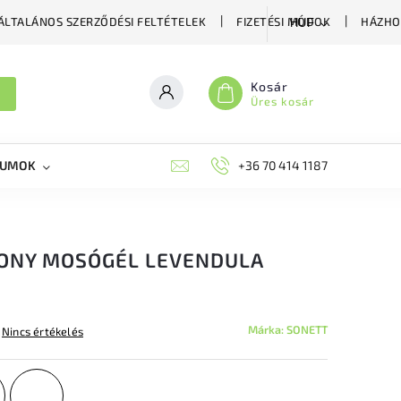
ÁLTALÁNOS SZERZŐDÉSI FELTÉTELEK
FIZETÉSI MÓDOK
HÁZHO
HUF
Kosár
Üres kosár
KUMOK
MIKORRHIZA
BLOG
+36 70 414 1187
MÉHÉSZETI GYÓGYKÉS
KONY MOSÓGÉL LEVENDULA
Márka:
SONETT
Nincs értékelés