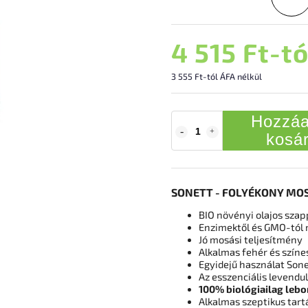
4 515 Ft
-t
3 555 Ft
-tól ÁFA nélkül
Hozzáa
kosá
SONETT - FOLYÉKONY MO
BIO növényi olajos sza
Enzimektől és GMO-tól
Jó mosási teljesítmény
Alkalmas fehér és színe
Egyidejű használat Sone
Az esszenciális levendu
100% biológiailag leb
Alkalmas szeptikus tart