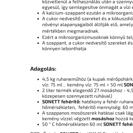
közvetlenül a felhasználás után a szenn
egyesül
,
így semlegesítve önmagát a vízi é
A kalcium-szappant ezután a mikroorgani
A cukor nedvesítő szereket
és a kókuszdió
növényi alapanyagaiból állítják elő,
amely
mértékben megmaradnak.
Ezért a mikroorganizmusoknak könnyű telj
A szappant, a cukor nedvesítő szereket 
könnyen lebonthatja
Adagolás:
4,5 kg ruhaneműhöz (a kupak mérőpohárk
víz: 75
ml
,
kemény víz: 75 ml + 50 ml
SONE
2 liter termék elegendő 27 mosáshoz - 4
közepesen szennyezett ruhával)
SONETT fehérítő:
hatékony a fehér ruhane
hőmérsékleten,
fehérítő mennyiség: 60 m
A szappanos mosószerek hatásai csak lá
kemény vízzel végzett
mosáshoz
hozzá ke
50 ° C hőmérsékleten 60 ml
SONETT fehér