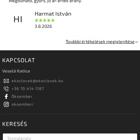
Megbízható, gyors, jó ár-érték arány.
Harmat István
HI
3.8.2026
További értékelések megjelenítése
KAPCSOLAT
Veselá Katica
ekoclovek
@
ekoclovek.hu
+36 70 414 1187
Ökoember
okoember/
KERESÉS