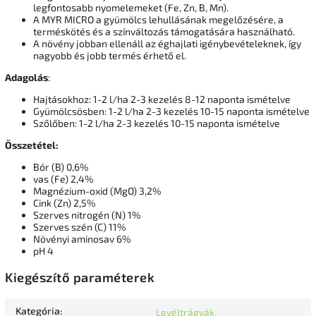
legfontosabb nyomelemeket (Fe, Zn, B, Mn).
A MYR MICRO a gyümölcs lehullásának megelőzésére, a
terméskötés és a színváltozás támogatására használható.
A növény jobban ellenáll az éghajlati igénybevételeknek, így
nagyobb és jobb termés érhető el.
Adagolás
:
Hajtásokhoz: 1-2 l/ha 2-3 kezelés 8-12 naponta ismételve
Gyümölcsösben: 1-2 l/ha 2-3 kezelés 10-15 naponta ismételve
Szőlőben: 1-2 l/ha 2-3 kezelés 10-15 naponta ismételve
Összetétel:
Bór (B) 0,6%
vas (Fe) 2,4%
Magnézium-oxid (MgO) 3,2%
Cink (Zn) 2,5%
Szerves nitrogén (N) 1%
Szerves szén (C) 11%
Növényi aminosav 6%
pH 4
Kiegészítő paraméterek
Kategória
:
Levéltrágyák