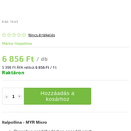
Kód:
7443
Nincs értékelés
Márka:
Italpollina
6 856 Ft
/ db
5 398 Ft ÁFA nélkül
6 856 Ft / 1 l
Raktáron
Hozzáadás a
kosárhoz
Italpollina - MYR Micro