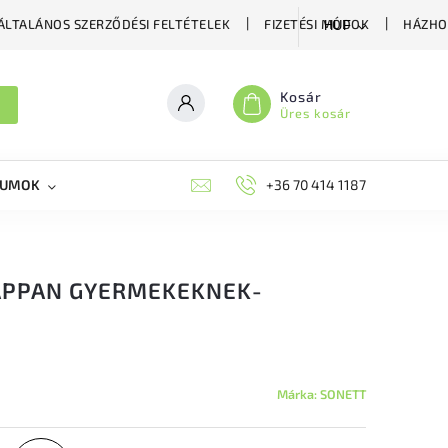
ÁLTALÁNOS SZERZŐDÉSI FELTÉTELEK
FIZETÉSI MÓDOK
HÁZHO
HUF
Kosár
Üres kosár
KUMOK
MIKORRHIZA
BLOG
+36 70 414 1187
MÉHÉSZETI GYÓGYKÉS
APPAN GYERMEKEKNEK-
Márka:
SONETT