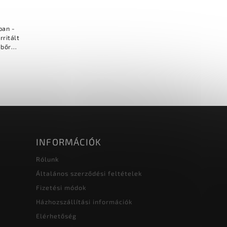
pan -
 bőr
ágát
ati...
INFORMÁCIÓK
Rólunk
Általános szerződési feltételek
Fizetési módok
Házhozszállítási információk
Elérhetőség