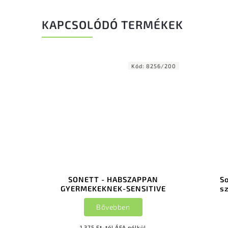
KAPCSOLÓDÓ TERMÉKEK
Kód:
8256/200
SONETT - HABSZAPPAN
S
GYERMEKEKNEK-SENSITIVE
s
Bővebben
1 375 Ft-tól ÁFA nélkül