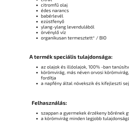
citromfű olaj
édes narancs
babérlevél
ezüstfenyő
ylang-ylang levendulából
örvénylő víz
organikusan termesztett* / BIO
A termék speciális tulajdonsága:
az olajok és illóolajok, 100% -ban tanús
körömvirág, más néven orvosi körömvirág,
fordítja
a napfény által növekszik és kifejleszti s
Felhasználás:
szappan a gyermekek érzékeny bőrének g
a körömvirág minden legjobb tulajdonság