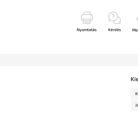
Nyomtatás
Kérdés
Me
Ki
K
J