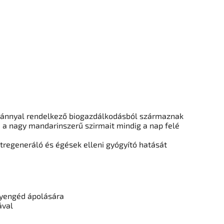
ítvánnyal rendelkező biogazdálkodásból származnak
 a nagy mandarinszerű szirmait mindig a nap felé
ejtregeneráló és égések elleni gyógyító hatását
yengéd ápolására
ával