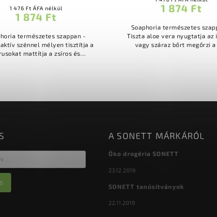
1 874 Ft
1 476 Ft ÁFA nélkül
1 874 Ft
Soaphoria természetes szap
horia természetes szappan -
Tiszta aloe vera nyugtatja az irritált
szénnel mélyen tisztítja a
vagy száraz bőrt megőrzi a
rusokat mattítja a zsíros és
hidratáltságát és táplálts
ált bőrt csökkenti a pattanások
szulfátoktól, szilikonoktól, áll
mitesszerek megjelenését...
S
A SONETT MÁRKÁRÓL
Öko drogéria SONETT
23.12.2019
s
SONETT tanúsítványok
22.11.2019