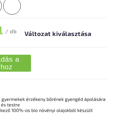
l
/ db
Változat kiválasztása
dás a
rhoz
a gyermekek érzékeny bőrének gyengéd ápolására
 és testre
kező 100%-os bio növényi olajokból készült