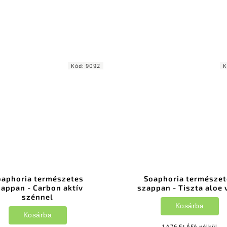
Kód:
9092
K
oaphoria természetes
Soaphoria természet
zappan - Carbon aktív
szappan - Tiszta aloe 
szénnel
Kosárba
Kosárba
1 476 Ft ÁFA nélkül