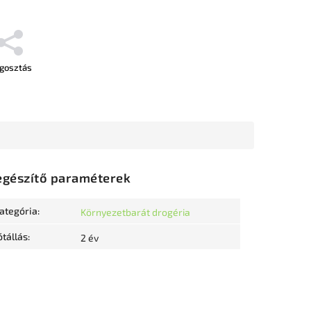
gosztás
egészítő paraméterek
ategória
:
Környezetbarát drogéria
ótállás
:
2 év