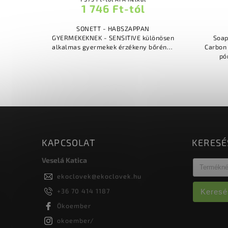
1 746 Ft-tól
SONETT - HABSZAPPAN
GYERMEKEKNEK - SENSITIVE különösen
Soap
alkalmas gyermekek érzékeny bőrének
Carbon aktív 
gyengéd tisztítására alkalmas kézre,
pó
arcra és testre 100%-ban minősített
kombin
bio...
és 
KAPCSOLAT
KERESÉ
Veselá Katica
ekoclovek
@
ekoclovek.hu
+36 70 414 1187
Keresé
Ökoember
okoember/