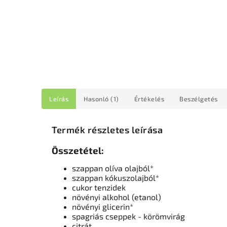
Leírás
Hasonló (1)
Értékelés
Beszélgetés
Termék részletes leírása
Összetétel:
szappan olíva olajból*
szappan kókuszolajból*
cukor tenzidek
növényi alkohol (etanol)
növényi glicerin*
spagriás cseppek - körömvirág
citrát