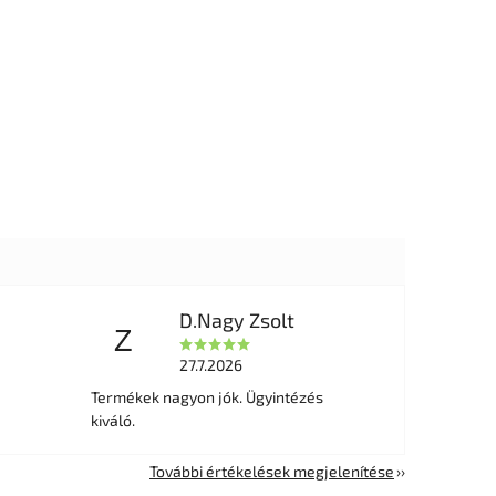
D.Nagy Zsolt
Z
27.7.2026
Termékek nagyon jók. Ügyintézés
kiváló.
További értékelések megjelenítése