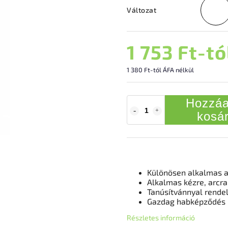
Változat
1 753 Ft
-tó
1 380 Ft
-tól ÁFA nélkül
Hozzáa
kosá
Különösen alkalmas 
Alkalmas kézre, arcra
Tanúsítvánnyal rendel
Gazdag habképződés
Részletes információ