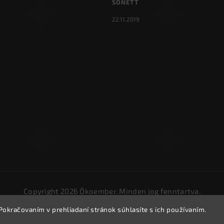
SONETT
22.11.2019
Copyright 2026
Ökoember
. Minden jog fenntartva.
Süti beállítások szerkesztése
Pokračovaním v prehliadaní stránok súhlasíte s ich používaním.
Vytvořil
Shoptet
| Design
Shoptak.cz.