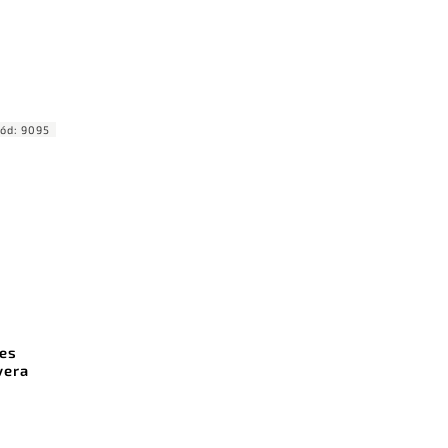
ód:
9095
es
vera