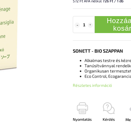
572 Ft ÁFA nélkül
726 Ft / 1 db
Hozzáa
kosá
SONETT - BIO SZAPPAN
Alkalmas testre és kézr
Tanúsítvánnyal rendelke
Organikusan termeszte
Eco Control, Ecogaranci
Részletes információ
Nyomtatás
Kérdés
Me