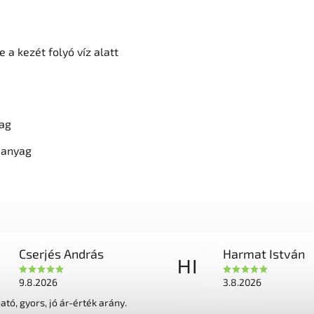
 a kezét folyó víz alatt
yag
 anyag
Cserjés András
Harmat István
HI
9.8.2026
3.8.2026
tó, gyors, jó ár-érték arány.