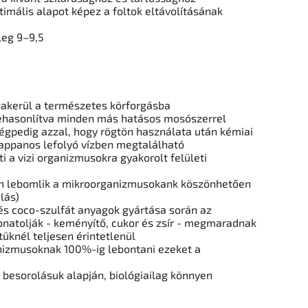
imális alapot képez a foltok eltávolításának
leg 9–9,5
szakerül a természetes körforgásba
zehasonlítva minden más hatásos mosószerrel
mégpedig azzal, hogy rögtön használata után kémiai
zappanos lefolyó vízben megtalálható
i a vizi organizmusokra gyakorolt felületi
n lebomlik a mikroorganizmusokank köszönhetően
lás)
 és coco-szulfát anyagok gyártása során az
natolják - keményítő, cukor és zsír - megmaradnak
üknél teljesen érintetlenül
anizmusoknak 100%-ig lebontani ezeket a
 besorolásuk alapján, biológiailag könnyen