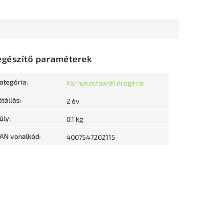
egészítő paraméterek
ategória
:
Környezetbarát drogéria
ótállás
:
2 év
úly
:
0.1 kg
AN vonalkód
:
4007547202115