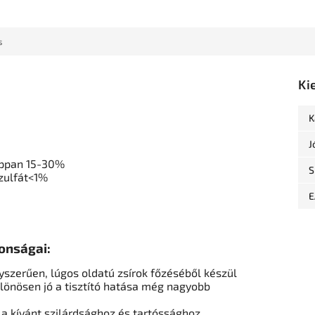
s
Ki
K
J
appan 15-30%
S
zulfát
<1%
E
onságai:
szerűen, lúgos oldatú zsírok főzéséből készül
lönösen jó a tisztító hatása még nagyobb
 a kívánt szilárdsághoz és tartóssághoz