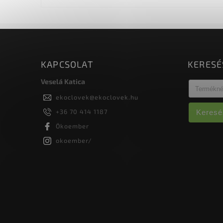
KAPCSOLAT
KERESÉ
Veselá Katica
ekoclovek
@
ekoclovek.hu
+36 70 414 1187
Keresé
Ökoember
okoember/