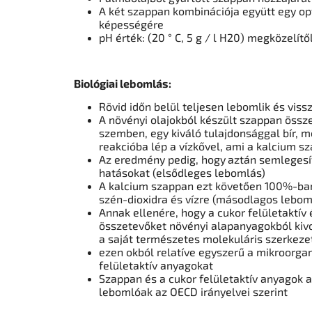
A két szappan kombinációja együtt egy opt
képességére
pH érték: (20 ° C, 5 g / l H20) megközelítő
Biológiai lebomlás:
Rövid időn belül teljesen lebomlik és vis
A növényi olajokból készült szappan öss
szemben, egy kiváló tulajdonsággal bír, 
reakcióba lép a vízkővel, ami a kalcium s
Az eredmény pedig, hogy
aztán semlegesít
hatásokat (elsődleges lebomlás)
A kalcium szappan ezt követően 100%-ba
szén-dioxidra és vízre (másodlagos lebom
Annak ellenére, hogy a cukor felületaktív
összetevőket növényi alapanyagokból kivo
a saját természetes molekuláris szerkezet
ezen okból relatíve egyszerű a mikroorg
felületaktív anyagokat
Szappan és a cukor felületaktív anyagok a
lebomlóak az OECD irányelvei szerint