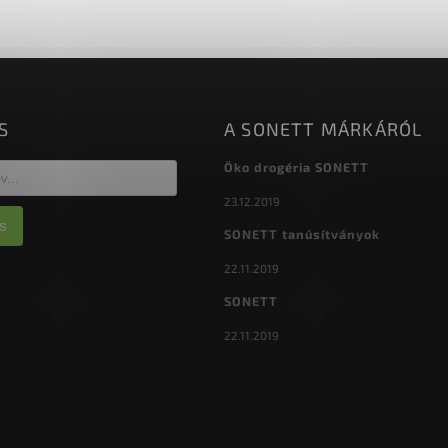
S
A SONETT MÁRKÁRÓL
Öko drogéria SONETT
23.12.2019
s
SONETT tanúsítványok
22.11.2019
SONETT
22.11.2019