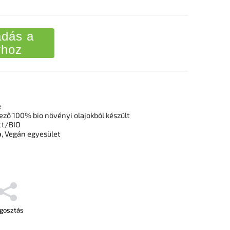
dás a
rhoz
e
ző 100% bio növényi olajokból készült
tt/BIO
a, Vegán egyesület
gosztás