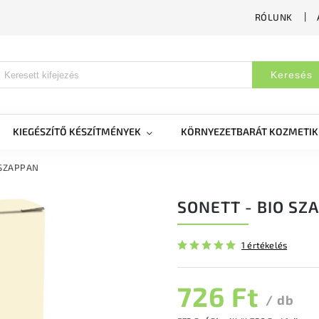
RÓLUNK
Keresés
KIEGÉSZÍTŐ KÉSZÍTMÉNYEK
KÖRNYEZETBARÁT KOZMETI
 SZAPPAN
SONETT - BIO SZ
1 értékelés
726 Ft
/ db