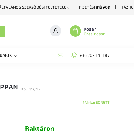
ÁLTALÁNOS SZERZŐDÉSI FELTÉTELEK
FIZETÉSI MÓDOK
HÁZHO
HUF
Kosár
Üres kosár
KUMOK
MIKORRHIZA
BLOG
+36 70 414 1187
MÉHÉSZETI GYÓGYKÉS
APPAN
Kód:
917/1 K
Márka:
SONETT
Raktáron