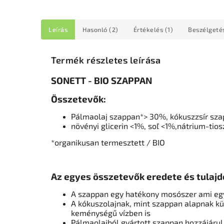
Leírás
Hasonló (2)
Értékelés (1)
Beszélgeté
Termék részletes leírása
SONETT - BIO SZAPPAN
Összetevők:
Pálmaolaj szappan*> 30%, kókuszzsír sz
növényi glicerin <1%, soľ <1%,nátrium-tios
*organikusan termesztett / BIO
Az egyes összetevők eredete és tulajd
A szappan egy hatékony mosószer ami egy
A kókuszolajnak, mint szappan alapnak kü
keménységű vízben is
Pálmaolajból gyártott szappan hozzájárul