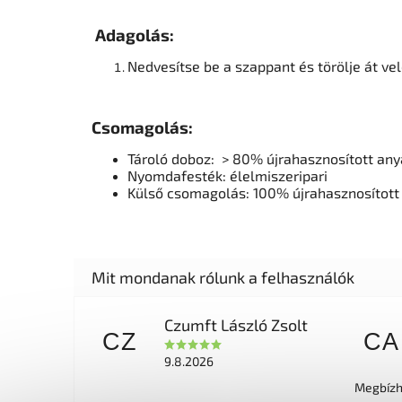
Adagolás:
Nedvesítse be a szappant és törölje át vele
Csomagolás:
Tároló doboz: > 80% újrahasznosított an
Nyomdafesték: élelmiszeripari
Külső csomagolás: 100% újrahasznosított
Czumft László Zsolt
CZ
CA
9.8.2026
Megbízha