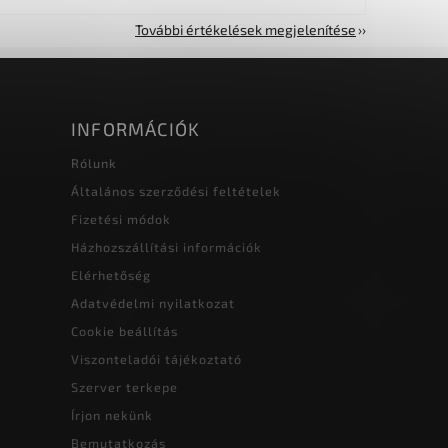
További értékelések megjelenítése
INFORMÁCIÓK
Rólunk
Általános szerződési feltételek
Fizetési módok
Házhozszállítási információk
Elérhetőség
Adatvédelmi nyilatkozat
Cookie beállítás
Viszonteladói tájékoztató
Szerver terkepe
Írjon nekünk
Bemutatkozás