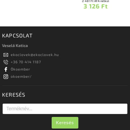
2 461 Ft ÁFA nélkül
3 126 Ft
KAPCSOLAT
Veselá Katica
ekoclovek
@
ekoclovek.hu
+36 70 414 1187
Ökoember
okoember/
KERESÉS
Keresés