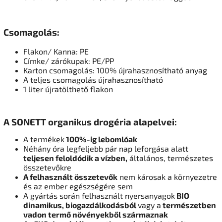
Csomagolás:
Flakon/ Kanna: PE
Címke/ zárókupak: PE/PP
Karton csomagolás: 100% újrahasznosítható anyag
A teljes csomagolás újrahasznosítható
1 liter újratölthető flakon
A SONETT organikus drogéria alapelvei:
A termékek
100%-ig lebomlóak
Néhány óra legfeljebb pár nap leforgása alatt
teljesen feloldódik a vízben,
általános, természetes
összetevőkre
A felhasznált összetevők
nem károsak a környezetre
és az ember egészségére sem
A gyártás során felhasznált nyersanyagok
BIO
dinamikus, biogazdálkodásból
vagy a
természetben
vadon termő növényekből származnak