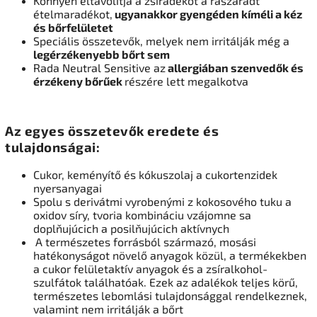
Könnyen eltávolítja a zsiradékot a rászáradt
ételmaradékot,
ugyanakkor gyengéden kíméli a kéz
és bőrfelületet
Speciális összetevők, melyek nem irritálják még a
legérzékenyebb bőrt sem
Rada Neutral Sensitive az
allergiában szenvedők és
érzékeny bőrűek
részére lett megalkotva
Az egyes összetevők eredete és
tulajdonságai:
Cukor, keményítő és kókuszolaj a cukortenzidek
nyersanyagai
Spolu s derivátmi vyrobenými z kokosového tuku a
oxidov síry, tvoria kombináciu vzájomne sa
doplňujúcich a posilňujúcich aktívnych
A természetes forrásból származó, mosási
hatékonyságot növelő anyagok közül, a termékekben
a cukor felületaktív anyagok és a zsíralkohol-
szulfátok találhatóak. Ezek az adalékok teljes körű,
természetes lebomlási tulajdonsággal rendelkeznek,
valamint nem irritálják a bőrt