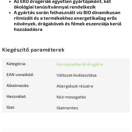
Az EKO drogériák egyetlen gyártójaként, két
ökológiai tanúsítvánnyal rendelkezik
A gyártás során felhasznált víz BIO dinamikusan
ritmizált és a termékekhez energetikailag erős
növények, drágakövek és fémek eszenciája kerül
hozzáadásra
Kiegészítő paraméterek
Kategória
:
Környezetbarát drogéria
EAN vonalkód
:
Változat kiválasztása
Alkalmazás
:
Allergiások részére
Használat
:
Kézi mosogatás
Illat
:
Illatmentes