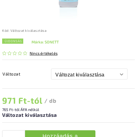
Kód:
Változat kiválasztása
ÚJDONSÁG
Márka:
SONETT
Nincs értékelés
Változat
971 Ft
-tól
/ db
765 Ft
-tól ÁFA nélkül
Változat kiválasztása
Hozzáadás a