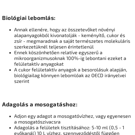
Biológiai lebomlás:
Annak ellenére, hogy az összetevőket növényi
alapanyagokból kivonatolják - keményítő, cukor és
zsír - megmaradnak a saját természetes molekuláris
szerkezetüknél teljesen érintetlenül
Ennek köszönhetően relatíve egyszerű a
mikroorganizmusoknak 100%-ig lebontani ezeket a
felületaktív anyagokat
A cukor felületaktív anyagok a besorolásuk alapján,
biológiailag könnyen lebomlóak az OECD irányelvei
szerint
Adagolás a mosogatáshoz:
Adjon egy adagot a mosogatóvízhez, vagy egyenesen
a mosogatószivacsra
Adagolás a felületek tisztításához: 5-10 ml (0,5 - 1
evőkanál) 10 L vízhez, szennyeződéstől függően