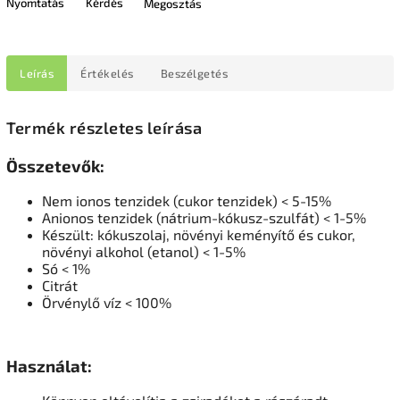
Nyomtatás
Kérdés
Megosztás
Leírás
Értékelés
Beszélgetés
Termék részletes leírása
Összetevők:
Nem ionos tenzidek (cukor tenzidek) < 5-15%
Anionos tenzidek (nátrium-kókusz-szulfát) < 1-5%
Készült: kókuszolaj, növényi keményítő és cukor,
növényi alkohol (etanol) < 1-5%
Só < 1%
Citrát
Örvénylő víz < 100%
Használat: