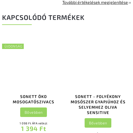
További értékelések megjelenítése
KAPCSOLÓDÓ TERMÉKEK
ÚJDONSÁG
SONETT ÖKO
SONETT - FOLYÉKONY
MOSOGATÓSZIVACS
MOSÓSZER GYAPJÚHOZ ÉS
SELYEMHEZ OLIVA
Bővebben
SENSITIVE
Bővebben
1 098 Ft ÁFA nélkül
1 394 Ft