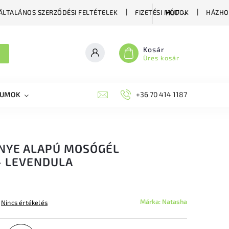
ÁLTALÁNOS SZERZŐDÉSI FELTÉTELEK
FIZETÉSI MÓDOK
HÁZHO
HUF
Kosár
Üres kosár
KUMOK
MIKORRHIZA
BLOG
+36 70 414 1187
MÉHÉSZETI GYÓGYKÉS
NYE ALAPÚ MOSÓGÉL
- LEVENDULA
Márka:
Natasha
Nincs értékelés