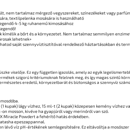
ült, nem tartalmaz mérgező vegyszereket, színezékeket vagy parfümö
sára, textilpelenka mosására is használható
legendő 4-5 kg ​​ruhanemű kimosásához
legendő!
k kímélik a bőrt és a környezetet. Nem tartalmaz semmilyen enzime
árosak lehetnek+
lhatod saját szennyvíztisztítóval rendelkező háztartásokban és ter
szke viselője. Ez egy független igazolás, amely az egyik legelismerteb
termékek szigorú kritériumoknak felelnek meg, és így magas szintű kö
ermészetes eredetű, környezetbarát és biztonságos a szennyvíz szám
a mosdóba.
 (1 kupak) lágy vízhez, 15 ml-t (2 kupak) közepesen kemény vízhez v
C-on mosson, kivéve ha gyapjúról vagy merinóról van szó.
X Miracle Powdert a fehérítő hatás érdekében.
t Natasha epeszappannal.
ben lévő víz pH-értékének semlegesítésére. Ez eltávolítja a mosós