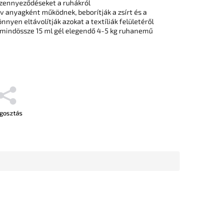
szennyeződéseket a ruhákról
ív anyagként működnek, beborítják a zsírt és a
nyen eltávolítják azokat a textíliák felületéről
indössze 15 ml gél elegendő 4-5 kg ​​ruhanemű
gosztás