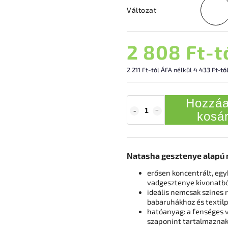
Változat
2 808 Ft
-t
2 211 Ft
-tól ÁFA nélkül
4 433 Ft-tól 
Hozzáa
kosá
Natasha gesztenye alapú 
erősen koncentrált, eg
vadgesztenye kivonatbó
ideális nemcsak színe
babaruhákhoz és textil
hatóanyag: a fenséges
szaponint tartalmaznak