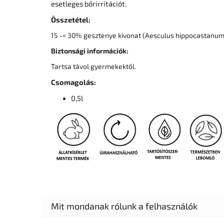
esetleges bőrirritációt.
Összetétel:
15 -< 30% gesztenye kivonat (Aesculus hippocastanum)
Biztonsági információk:
Tartsa távol gyermekektől.
Csomagolás:
0,5l