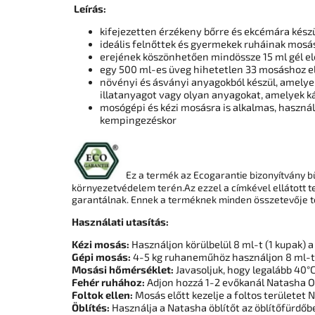
Leírás:
kifejezetten érzékeny bőrre és ekcémára kész
ideális felnőttek és gyermekek ruháinak mosá
erejének köszönhetően mindössze 15 ml gél e
egy 500 ml-es üveg hihetetlen 33 mosáshoz e
növényi és ásványi anyagokból készül, amelye
illatanyagot vagy olyan anyagokat, amelyek k
mosógépi és kézi mosásra is alkalmas, haszná
kempingezéskor
Ez a termék az Ecogarantie bizonyítvány bü
környezetvédelem terén.Az ezzel a címkével ellátott 
garantálnak. Ennek a terméknek minden összetevője t
Használati utasítás:
Kézi mosás:
Használjon körülbelül 8 ml-t (1 kupak) 
Gépi mosás:
4-5 kg ​​ruhaneműhöz használjon 8 ml-t
Mosási hőmérséklet:
Javasoljuk, hogy legalább 40°
Fehér ruhához:
Adjon hozzá 1-2 evőkanál Natasha O
Foltok ellen:
Mosás előtt kezelje a foltos területe
Öblítés:
Használja a Natasha öblítőt az öblítőfürdő