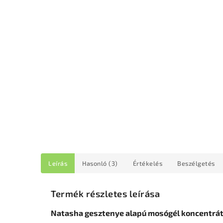
Leírás
Hasonló (3)
Értékelés
Beszélgetés
Termék részletes leírása
Natasha gesztenye alapú mosógél koncentrát