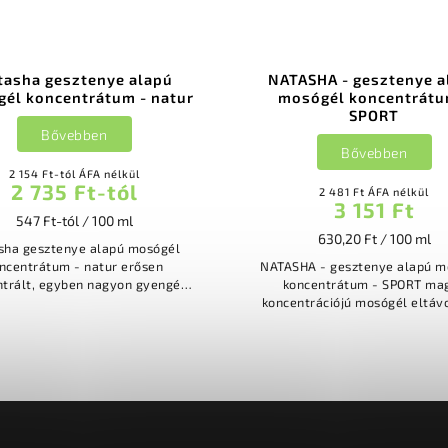
tasha gesztenye alapú
NATASHA - gesztenye a
él koncentrátum - natur
mosógél koncentrátu
SPORT
Bővebben
Bővebben
2 154 Ft-tól ÁFA nélkül
2 735 Ft-tól
2 481 Ft ÁFA nélkül
3 151 Ft
547 Ft-tól / 100 ml
630,20 Ft / 100 ml
sha gesztenye alapú mosógél
centrátum - natur erősen
NATASHA - gesztenye alapú m
ntrált, egyben nagyon gyengéd
koncentrátum - SPORT magas
ológiai folyékony mosószer
koncentrációjú mosógél eltávo
gesztenye kivonatból ideális
baktériumok okozta szagokat 
nemcsak színes...
az érzékeny membránokat
anyagokat...