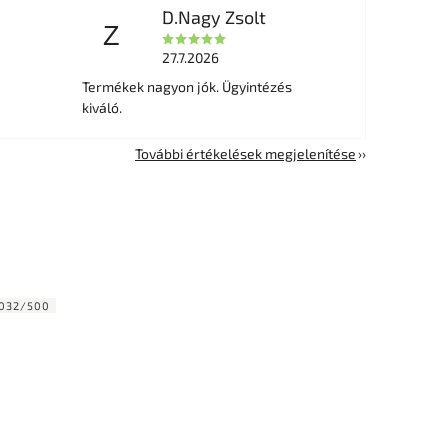
D.Nagy Zsolt
Z
27.7.2026
Termékek nagyon jók. Ügyintézés
kiváló.
További értékelések megjelenítése
032/500