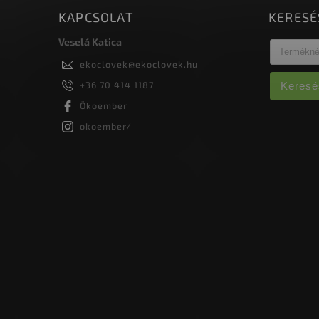
KAPCSOLAT
KERESÉ
Veselá Katica
ekoclovek
@
ekoclovek.hu
+36 70 414 1187
Keresé
Ökoember
okoember/