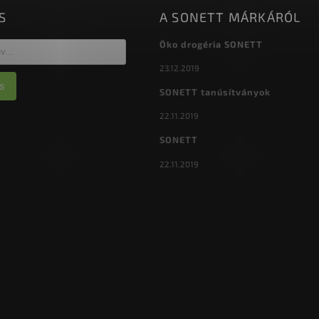
S
A SONETT MÁRKÁRÓL
Öko drogéria SONETT
23.12.2019
s
SONETT tanúsítványok
22.11.2019
SONETT
22.11.2019