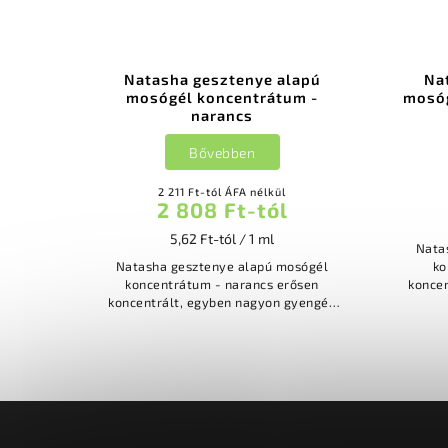
Natasha gesztenye alapú
Na
mosógél koncentrátum -
mosóg
narancs
Bővebben
2 211 Ft-tól ÁFA nélkül
2 808 Ft-tól
5,62 Ft-tól / 1 ml
Nata
Natasha gesztenye alapú mosógél
kon
koncentrátum - narancs erősen
konce
koncentrált, egyben nagyon gyengéd
ök
ökológiai folyékony mosószer
vad
vadgesztenye kivonatból ideális
nemcsak színes...