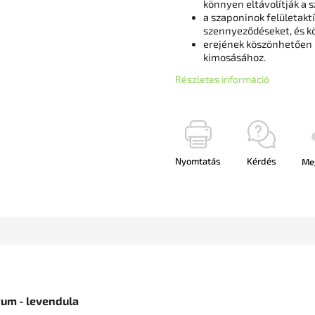
könnyen eltávolítják a 
a szaponinok felületakt
szennyeződéseket, és kön
erejének köszönhetően m
kimosásához.
Részletes információ
Nyomtatás
Kérdés
Me
um - levendula