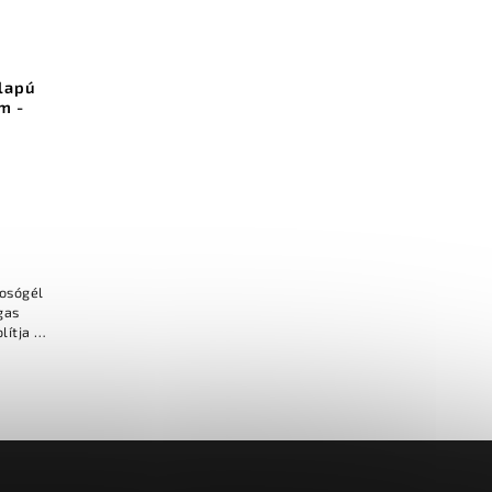
lapú
m -
osógél
lítja a
megvédi
 és