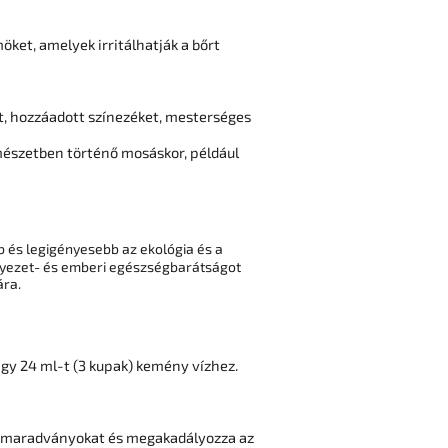
ket, amelyek irritálhatják a bőrt
t, hozzáadott színezéket, mesterséges
mészetben történő mosáskor, például
b és legigényesebb az ekológia és a
rnyezet- és emberi egészségbarátságot
ára.
agy 24 ml-t (3 kupak) kemény vízhez.
zer maradványokat és megakadályozza az