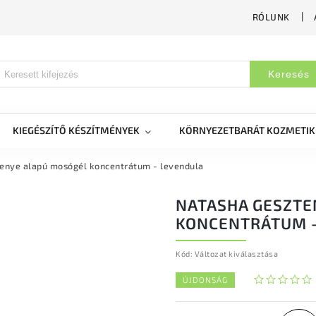
RÓLUNK
Keresés
KIEGÉSZÍTŐ KÉSZÍTMÉNYEK
KÖRNYEZETBARÁT KOZMETI
enye alapú mosógél koncentrátum - levendula
NATASHA GESZTE
KONCENTRÁTUM 
Kód:
Változat kiválasztása
ÚJDONSÁG