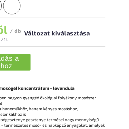
ól
/ db
Változat kiválasztása
/ 1 l
dás a
rhoz
mosógél koncentrátum - levendula
yben nagyon gyengéd ökológiai folyékony mosószer
l
s ruhaneműkhöz, hanem kényes mosáshoz,
pelenkákhoz is
 vadgesztenye gesztenye termései nagy mennyiségű
 - természetes mosó- és habképző anyagokat, amelyek