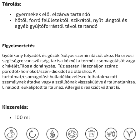
Tárolás:
gyermekek elől elzárva tartandó
hőtől, forró felületektől, szikrától, nyílt lángtól és
egyéb gyújtóforrástól távol tartandó
Figyelmeztetés:
Gyúlékony folyadék és gőzök. Súlyos szemirritációt okoz. Ha orvosi
segítségre van szükség, tartsa kéznél a termék csomagolását vagy
címkéjét.Tilos a dohányzás. Tűz esetén: Használjon száraz
poroltót/homokot/szén-dioxidot az oltáshoz. A
tartalmat/csomagolást hulladékkezelésre felhatalmazott
személynek átadva vagy a szállítónak visszaküldve ártalmatlanítsa.
Linaloolt, eukaliptolt tartalmaz. Allergiás reakciót válthat ki.
Kiszerelés:
100 ml