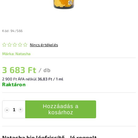
Kód:
94/S66
Nincs értékelés
Márka:
Natasha
3 683 Ft
/ db
2 900 Ft ÁFA nélkül
36,83 Ft / 1 ml
Raktáron
Hozzáadás a
kosárhoz
Natasha bio légfrissítő - Jó reggelt