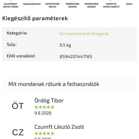
Kiegészítő paraméterek
Kategória
:
Környezetbarát drogéria
Súly
:
0.5 kg
EAN vonalkód
:
8594207447185
Ördög Tibor
ÖT
9.8.2026
Czumft László Zsolt
CZ