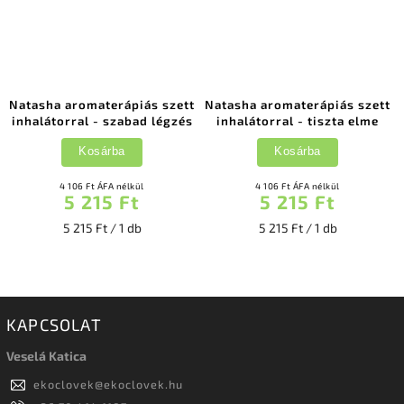
Natasha aromaterápiás szett
Natasha aromaterápiás szett
inhalátorral - szabad légzés
inhalátorral - tiszta elme
Kosárba
Kosárba
4 106 Ft ÁFA nélkül
4 106 Ft ÁFA nélkül
5 215 Ft
5 215 Ft
5 215 Ft / 1 db
5 215 Ft / 1 db
KAPCSOLAT
Veselá Katica
ekoclovek
@
ekoclovek.hu