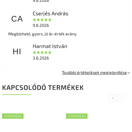
9.8.2026
Cserjés András
CA
9.8.2026
Megbízható, gyors, jó ár-érték arány.
Harmat István
HI
3.8.2026
További értékelések megjelenítése
KAPCSOLÓDÓ TERMÉKEK
Previous
Next
ÚJDONSÁG
ÚJDONSÁG