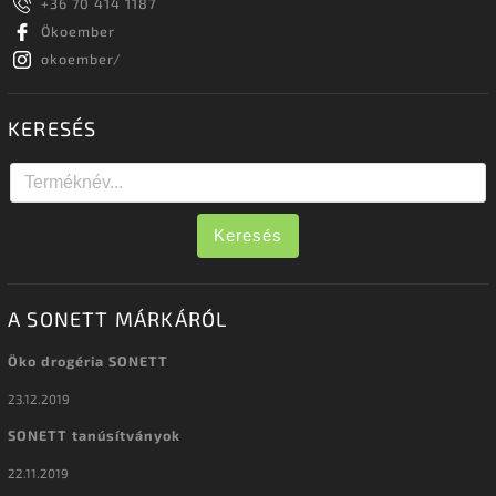
+36 70 414 1187
Ökoember
okoember/
KERESÉS
Keresés
A SONETT MÁRKÁRÓL
Öko drogéria SONETT
23.12.2019
SONETT tanúsítványok
22.11.2019