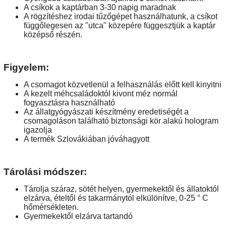
A csíkok a kaptárban 3-30 napig maradnak
A rögzítéshez irodai tűzőgépet használhatunk, a csíkot
függőlegesen az "utca" közepére függesztjük a kaptár
középső részén.
Figyelem:
A csomagot közvetlenül a felhasználás előtt kell kinyitni
A kezelt méhcsaládoktól kivont méz normál
fogyasztásra használható
Az állatgyógyászati ​​készítmény eredetiségét a
csomagoláson található biztonsági kör alakú hologram
igazolja
A termék Szlovákiában jóváhagyott
Tárolási módszer:
Tárolja száraz, sötét helyen, gyermekektől és állatoktól
elzárva, ételtől és takarmánytól elkülönítve, 0-25 ° C
hőmérsékleten.
Gyermekektől elzárva tartandó