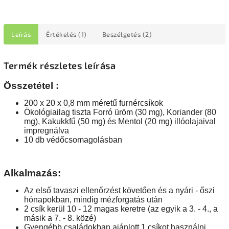
Leírás
Értékelés (1)
Beszélgetés (2)
Termék részletes leírása
Összetétel
:
200 x 20 x 0,8 mm méretű furnércsíkok
Ökológiailag tiszta Forró üröm
(30 mg), Koriander (80
mg), Kakukkfű (50 mg) és Mentol
(20 mg)
illóolajaival
impregnálva
10 db védőcsomagolásban
Alkalmazás:
Az első tavaszi ellenőrzést követően és a nyári - őszi
hónapokban, mindig mézforgatás után
2 csík kerül 10 - 12 magas keretre (az egyik a 3. - 4., a
másik a 7. - 8. közé)
Gyengébb családokban ajánlott 1 csíkot használni