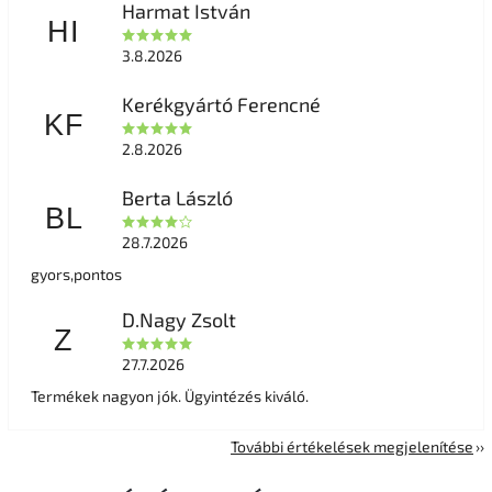
Harmat István
HI
3.8.2026
Kerékgyártó Ferencné
KF
2.8.2026
Berta László
BL
28.7.2026
gyors,pontos
D.Nagy Zsolt
Z
27.7.2026
Termékek nagyon jók. Ügyintézés kiváló.
További értékelések megjelenítése