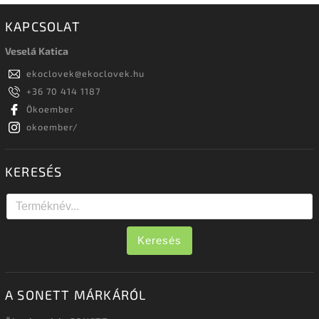
KAPCSOLAT
Veselá Katica
ekoclovek
@
ekoclovek.hu
+36 70 414 1187
Ökoember
okoember/
KERESÉS
Keresés
A SONETT MÁRKÁRÓL