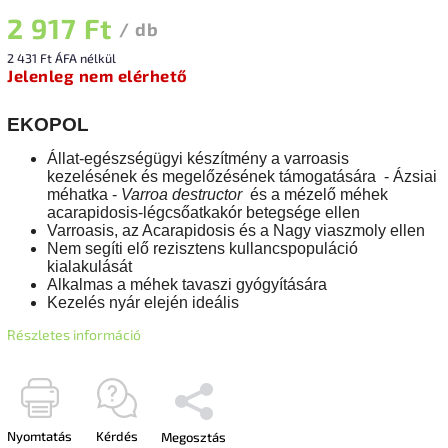
2 917 Ft
/ db
2 431 Ft ÁFA nélkül
Jelenleg nem elérhető
EKOPOL
Állat-egészségügyi készítmény a
varroasis
kezelésének és megelőzésének támogatására
- Ázsiai
méhatka
-
Varroa destructor
és a mézelő méhek
acarapidosis-légcsőatkakór betegsége ellen
Varroasis, az Acarapidosis és a Nagy viaszmoly ellen
Nem segíti elő rezisztens kullancspopuláció
kialakulását
Alkalmas a méhek tavaszi gyógyítására
Kezelés nyár elején ideális
Részletes információ
Nyomtatás
Kérdés
Megosztás