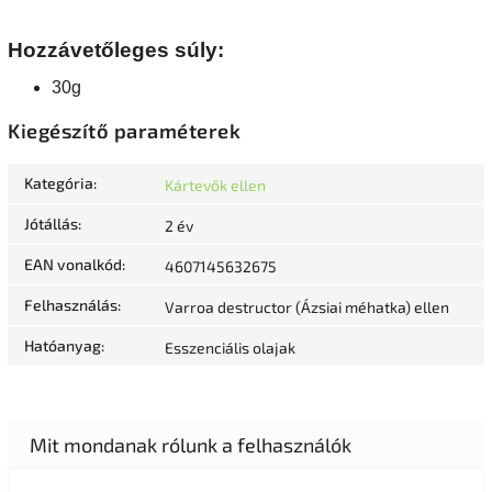
Hozzávetőleges súly:
30g
Kiegészítő paraméterek
Kategória
:
Kártevők ellen
Jótállás
:
2 év
EAN vonalkód
:
4607145632675
Felhasználás
:
Varroa destructor (Ázsiai méhatka) ellen
Hatóanyag
:
Esszenciális olajak