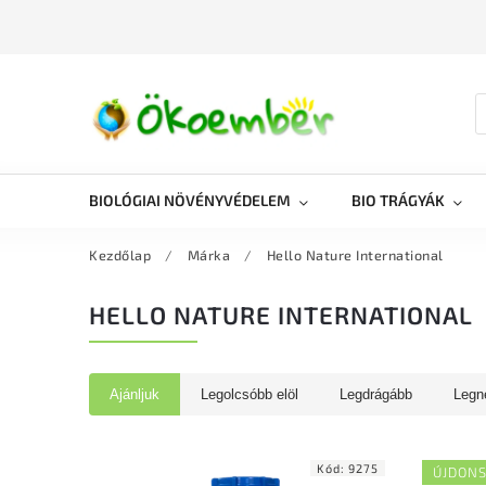
BIOLÓGIAI NÖVÉNYVÉDELEM
BIO TRÁGYÁK
Kezdőlap
/
Márka
/
Hello Nature International
HELLO NATURE INTERNATIONAL
Ajánljuk
Legolcsóbb elöl
Legdrágább
Legn
Kód:
9275
ÚJDON