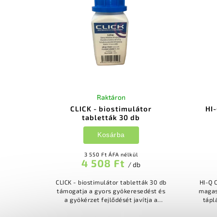
Raktáron
CLICK - biostimulátor
HI
tabletták 30 db
Kosárba
3 550 Ft ÁFA nélkül
4 508 Ft
/ db
CLICK - biostimulátor tabletták 30 db
HI-Q 
támogatja a gyors gyökeresedést és
magas
a gyökérzet fejlődését javítja a
tápl
tápanyagfelvételt a talajból növeli a
javít
kijuttatott műtrágyák...