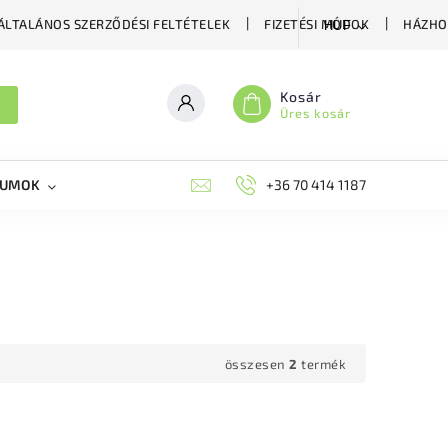
ÁLTALÁNOS SZERZŐDÉSI FELTÉTELEK
FIZETÉSI MÓDOK
HÁZHO
HUF
Kosár
Üres kosár
KUMOK
MIKORRHIZA
BLOG
+36 70 414 1187
MÉHÉSZETI GYÓGYKÉS
összesen
2
termék