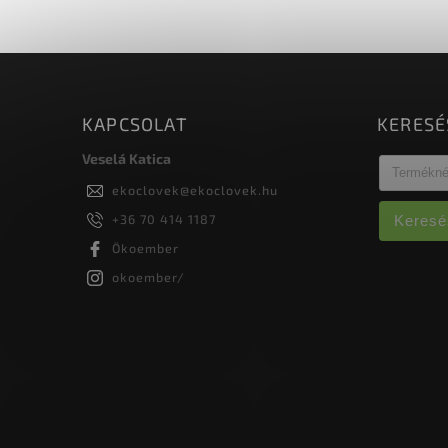
KAPCSOLAT
KERESÉ
Veselá Katica
ekoclovek
@
ekoclovek.hu
+36 70 414 1187
Keresé
Ökoember
okoember/