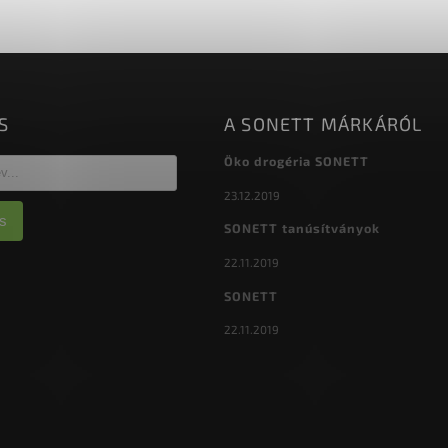
S
A SONETT MÁRKÁRÓL
Öko drogéria SONETT
23.12.2019
s
SONETT tanúsítványok
22.11.2019
SONETT
22.11.2019