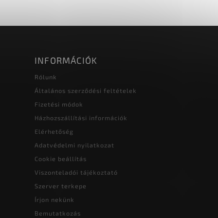
INFORMÁCIÓK
Rólunk
Általános szerződési feltételek
Fizetési módok
Házhozszállítási információk
Elérhetőség
Adatvédelmi nyilatkozat
Cookie beállítás
Viszonteladói tájékoztató
Szerver terkepe
Írjon nekünk
Bemutatkozás