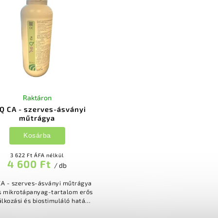
Raktáron
-Q CA - szerves-ásványi
műtrágya
Kosárba
3 622 Ft ÁFA nélkül
4 600 Ft
/ db
CA - szerves-ásványi műtrágya
 mikrotápanyag-tartalom erős
álkozási és biostimuláló hatás
ja a növények tápanyag-felszívó
képességét alkalmas...