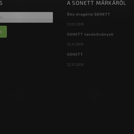
S
A SONETT MÁRKÁRÓL
Öko drogéria SONETT
23.12.2019
s
SONETT tanúsítványok
22.11.2019
SONETT
22.11.2019