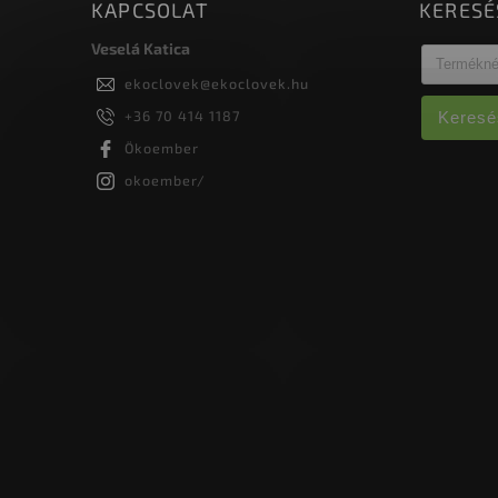
KAPCSOLAT
KERESÉ
Veselá Katica
ekoclovek
@
ekoclovek.hu
+36 70 414 1187
Keresé
Ökoember
okoember/