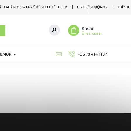
ÁLTALÁNOS SZERZŐDÉSI FELTÉTELEK
FIZETÉSI MÓDOK
HÁZHO
HUF
Kosár
Üres kosár
KUMOK
MIKORRHIZA
BLOG
+36 70 414 1187
MÉHÉSZETI GYÓGYKÉS