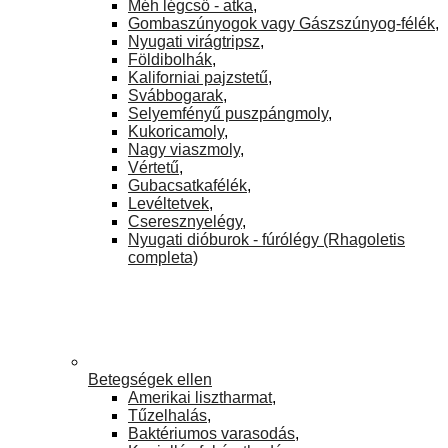
Méh légcső - atka
,
Gombaszúnyogok vagy Gászszúnyog-félék
,
Nyugati virágtripsz
,
Földibolhák
,
Kaliforniai pajzstetű
,
Svábbogarak
,
Selyemfényű puszpángmoly
,
Kukoricamoly
,
Nagy viaszmoly
,
Vértetű
,
Gubacsatkafélék
,
Levéltetvek
,
Cseresznyelégy
,
Nyugati dióburok - fúrólégy (Rhagoletis
completa)
Betegségek ellen
Amerikai lisztharmat
,
Tűzelhalás
,
Baktériumos varasodás
,