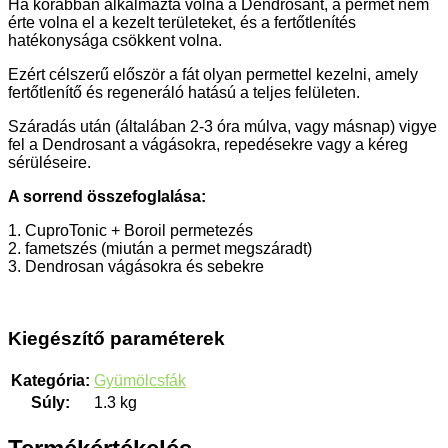
Ha korábban alkalmazta volna a Dendrosant, a permet nem
érte volna el a kezelt területeket, és a fertőtlenítés
hatékonysága csökkent volna.
Ezért célszerű először a fát olyan permettel kezelni, amely
fertőtlenítő és regeneráló hatású a teljes felületen.
Száradás után (általában 2-3 óra múlva, vagy másnap) vigye
fel a Dendrosant a vágásokra, repedésekre vagy a kéreg
sérüléseire.
A sorrend összefoglalása:
1. CuproTonic + Boroil permetezés
2. fametszés (miután a permet megszáradt)
3. Dendrosan vágásokra és sebekre
Kiegészítő paraméterek
Kategória
:
Gyümölcsfák
Súly
:
1.3 kg