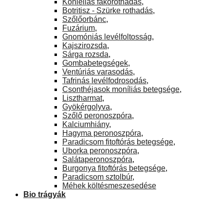
Koniellás fakórothadás
,
Botritisz - Szürke rothadás
,
Szőlőorbánc
,
Fuzárium
,
Gnomóniás levélfoltosság
,
Kajszirozsda
,
Sárga rozsda
,
Gombabetegségek
,
Ventúriás varasodás
,
Tafrinás levélfodrosodás
,
Csonthéjasok moníliás betegsége
,
Lisztharmat
,
Gyökérgolyva
,
Szőlő peronoszpóra
,
Kalciumhiány
,
Hagyma peronoszpóra
,
Paradicsom fitoftórás betegsége
,
Uborka peronoszpóra
,
Salátaperonoszpóra
,
Burgonya fitoftórás betegsége
,
Paradicsom sztolbúr
,
Méhek költésmeszesedése
Bio trágyák