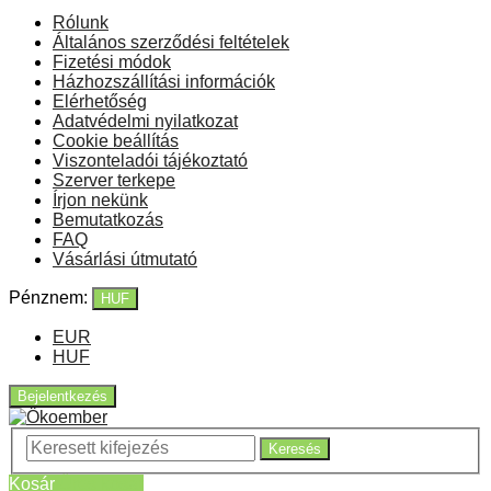
Rólunk
Általános szerződési feltételek
Fizetési módok
Házhozszállítási információk
Elérhetőség
Adatvédelmi nyilatkozat
Cookie beállítás
Viszonteladói tájékoztató
Szerver terkepe
Írjon nekünk
Bemutatkozás
FAQ
Vásárlási útmutató
Pénznem:
HUF
EUR
HUF
Bejelentkezés
Keresés
Kosár
Üres kosár