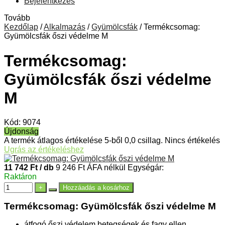
Bejelentkezés
Tovább
Kezdőlap
/
Alkalmazás
/
Gyümölcsfák
/
Termékcsomag:
Gyümölcsfák őszi védelme M
Termékcsomag:
Gyümölcsfák őszi védelme
M
Kód:
9074
Újdonság
A termék átlagos értékelése 5-ből 0,0 csillag.
Nincs értékelés
Ugrás az értékeléshez
11 742 Ft
/ db
9 246 Ft ÁFA nélkül
Egységár:
Raktáron
+
Hozzáadás a kosárhoz
Termékcsomag: Gyümölcsfák őszi védelme M
átfogó őszi védelem betegségek és fagy ellen