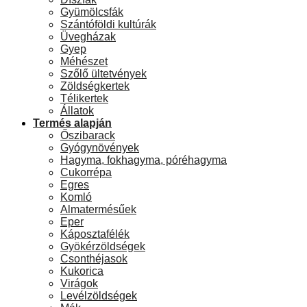
Gyümölcsfák
Szántóföldi kultúrák
Üvegházak
Gyep
Méhészet
Szőlő ültetvények
Zöldségkertek
Télikertek
Állatok
Termés alapján
Őszibarack
Gyógynövények
Hagyma, fokhagyma, póréhagyma
Cukorrépa
Egres
Komló
Almatermésűek
Eper
Káposztafélék
Gyökérzöldségek
Csonthéjasok
Kukorica
Virágok
Levélzöldségek