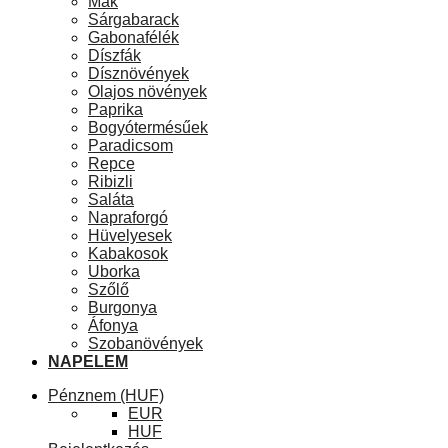
Mák
Sárgabarack
Gabonafélék
Díszfák
Dísznövények
Olajos növények
Paprika
Bogyótermésűek
Paradicsom
Repce
Ribizli
Saláta
Napraforgó
Hüvelyesek
Kabakosok
Uborka
Szőlő
Burgonya
Áfonya
Szobanövények
NAPELEM
Pénznem
(HUF)
EUR
HUF