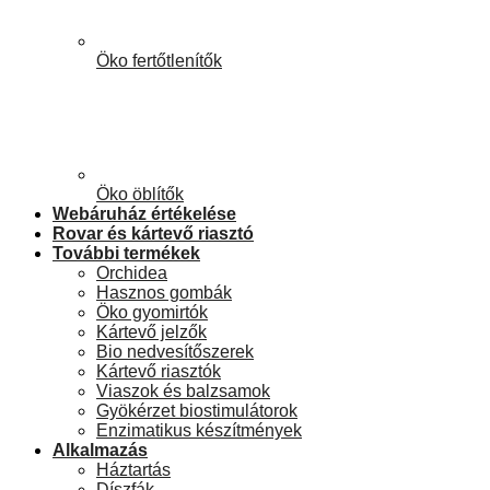
Öko fertőtlenítők
Öko öblítők
Webáruház értékelése
Rovar és kártevő riasztó
További termékek
Orchidea
Hasznos gombák
Öko gyomirtók
Kártevő jelzők
Bio nedvesítőszerek
Kártevő riasztók
Viaszok és balzsamok
Gyökérzet biostimulátorok
Enzimatikus készítmények
Alkalmazás
Háztartás
Díszfák