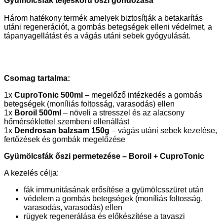
Gyümölcsfák teljeskörű őszi gondozása
Három hatékony termék amelyek biztosítják a betakarítás
utáni regenerációt, a gombás betegségek elleni védelmet, a
tápanyagellátást és a vágás utáni sebek gyógyulását.
Csomag tartalma:
1x
CuproTonic 500ml
– megelőző intézkedés a gombás
betegségek (moníliás foltosság, varasodás) ellen
1x
Boroil 500ml
– növeli a stresszel és az alacsony
hőmérséklettel szembeni ellenállást
1x
Dendrosan balzsam 150g
– vágás utáni sebek kezelése,
fertőzések és gombák megelőzése
Gyümölcsfák őszi permetezése – Boroil + CuproTonic
A kezelés célja:
fák immunitásának erősítése a gyümölcsszüret után
védelem a gombás betegségek (moníliás foltosság,
varasodás, varasodás) ellen
rügyek regenerálása és előkészítése a tavaszi