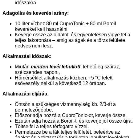
időszakra
Adagolás és keverési arány:
10 liter vízhez 80 ml CuproTonic + 80 ml Boroil
keveréket kell használni
Keverje össze az oldatot, és egyenletesen vigye fel a
teljes fakoronára – amíg az ágak és a törzs felülete
nedves nem lesz.
Alkalmazási időszak:
Miután
minden levél lehullott
, lehetőleg száraz,
szélcsendes napon.,
Hőmérséklet alkalmazás közben: +5 °C felett,
esőveszély nélkül a következő 12 órában.
Alkalmazási eljárás:
Öntsön a szükséges vízmennyiség kb. 2/3-át a
permetezőgépbe.
Először adja hozzá a CuproTonic-ot, keverje össze.
Ezután adja hozzá a Boroil-t, és keverje jól össze újra.
Töltse fel a teljes térfogatra vízzel.
Permetezze be a fák teljes felületét, beleértve az
ágakat és a törzset (és a területen lehullott leveleket).