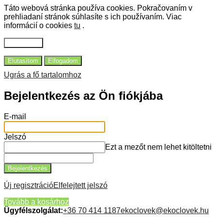
Táto webová stránka používa cookies.
Pokračovaním v
prehliadaní stránok súhlasíte s ich používaním.
Viac
informácií o cookies
tu
.
Beállítások
Elutasítom
Elfogadom
Ugrás a fő tartalomhoz
Bejelentkezés az Ön fiókjába
E-mail
Jelszó
Ezt a mezőt nem lehet kitöltetni
Bejelentkezés
Új regisztráció
Elfelejtett jelszó
Tovább a kosárhoz
Ügyfélszolgálat:
+36 70 414 1187
ekoclovek@ekoclovek.hu