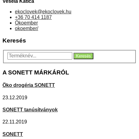
Veselá Katica
ekoclovek
@
ekoclovek.hu
+36 70 414 1187
Ökoember
okoember/
Keresés
Keresés
A SONETT MÁRKÁRÓL
Öko drogéria SONETT
23.12.2019
SONETT tanúsítványok
22.11.2019
SONETT