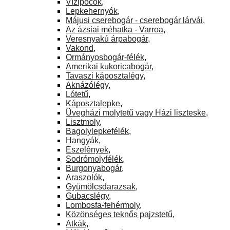
Vízipocok
,
Lepkehernyók
,
Májusi cserebogár - cserebogár lárvái
,
Az ázsiai méhatka - Varroa
,
Veresnyakú árpabogár
,
Vakond
,
Ormányosbogár-félék
,
Amerikai kukoricabogár
,
Tavaszi káposztalégy
,
Aknázólégy
,
Lótetű
,
Káposztalepke
,
Üvegházi molytetű vagy Házi liszteske
,
Lisztmoly
,
Bagolylepkefélék
,
Hangyák
,
Eszelények
,
Sodrómolyfélék
,
Burgonyabogár
,
Araszolók
,
Gyümölcsdarazsak
,
Gubacslégy
,
Lombosfa-fehérmoly
,
Közönséges teknős pajzstetű
,
Atkák
,