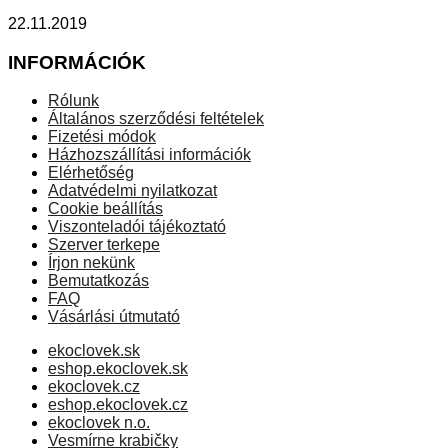
22.11.2019
INFORMÁCIÓK
Rólunk
Általános szerződési feltételek
Fizetési módok
Házhozszállítási információk
Elérhetőség
Adatvédelmi nyilatkozat
Cookie beállítás
Viszonteladói tájékoztató
Szerver terkepe
Írjon nekünk
Bemutatkozás
FAQ
Vásárlási útmutató
ekoclovek.sk
eshop.ekoclovek.sk
ekoclovek.cz
eshop.ekoclovek.cz
ekoclovek n.o.
Vesmírne krabičky