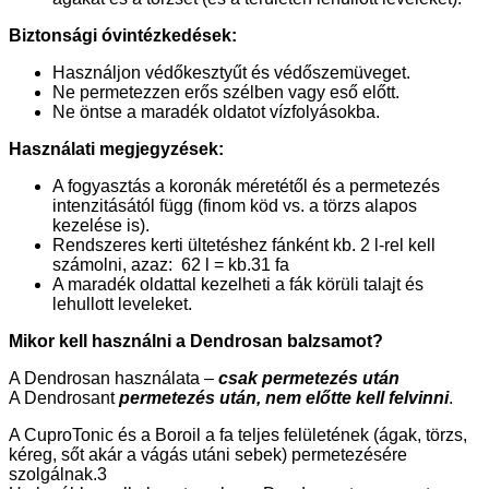
Biztonsági óvintézkedések:
Használjon védőkesztyűt és védőszemüveget.
Ne permetezzen erős szélben vagy eső előtt.
Ne öntse a maradék oldatot vízfolyásokba.
Használati megjegyzések:
A fogyasztás a koronák méretétől és a permetezés
intenzitásától függ (finom köd vs. a törzs alapos
kezelése is).
Rendszeres kerti ültetéshez fánként kb. 2 l-rel kell
számolni, azaz: 62 l = kb.31 fa
A maradék oldattal kezelheti a fák körüli talajt és
lehullott leveleket.
Mikor kell használni a Dendrosan balzsamot?
A Dendrosan használata –
csak permetezés után
A Dendrosant
permetezés után, nem előtte kell felvinni
.
A CuproTonic és a Boroil a fa teljes felületének (ágak, törzs,
kéreg, sőt akár a vágás utáni sebek) permetezésére
szolgálnak.3