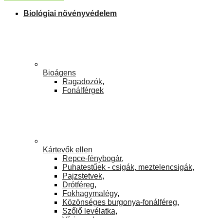
Biológiai növényvédelem
Bioágens
Ragadozók
,
Fonálférgek
Kártevők ellen
Repce-fénybogár
,
Puhatestűek - csigák, meztelencsigák
,
Pajzstetvek
,
Drótféreg
,
Fokhagymalégy
,
Közönséges burgonya-fonálféreg
,
Szőlő levélatka
,