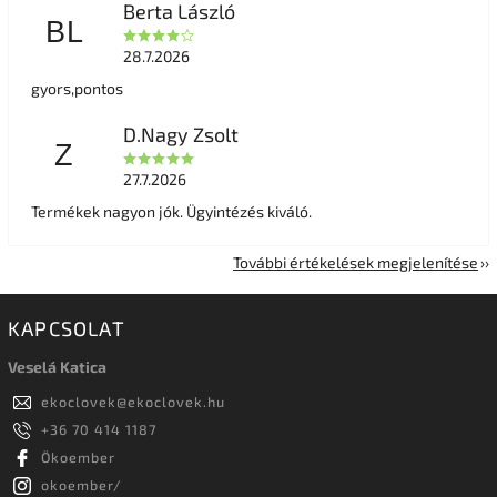
Berta László
BL
28.7.2026
gyors,pontos
D.Nagy Zsolt
Z
27.7.2026
Termékek nagyon jók. Ügyintézés kiváló.
További értékelések megjelenítése
KAPCSOLAT
Veselá Katica
ekoclovek
@
ekoclovek.hu
+36 70 414 1187
Ökoember
okoember/