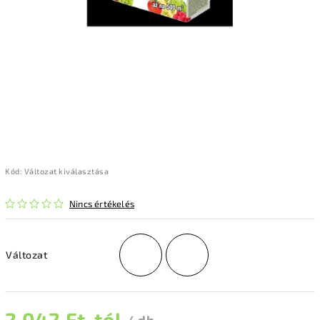
Kód:
Változat kiválasztása
Nincs értékelés
Változat
2 042 Ft
-tól
/ db