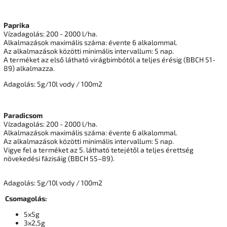
Paprika
Vízadagolás: 200 - 2000 l/ha.
Alkalmazások maximális száma: évente 6 alkalommal.
Az alkalmazások közötti minimális intervallum: 5 nap.
A terméket az első látható virágbimbótól a teljes érésig (BBCH 51-
89) alkalmazza.
Adagolás: 5g/10l vody / 100m2
Paradicsom
Vízadagolás: 200 - 2000 l/ha.
Alkalmazások maximális száma: évente 6 alkalommal.
Az alkalmazások közötti minimális intervallum: 5 nap.
Vigye fel a terméket az 5. látható tetejétől a teljes érettség
növekedési fázisáig (BBCH 55–89).
Adagolás: 5g/10l vody / 100m2
Csomagolás:
5x5g
3x2,5g