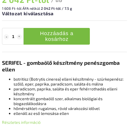
1 608 Ft
-tól ÁFA nélkül
2 042 Ft-tól / 7.5 g
Változat kiválasztása
Hozzáadás a
kosárhoz
SERIFEL - gombaölő készítmény penészgomba
ellen
botritisz (Botrytis cinerea) elleni készítmény - szürkepenész:
szőlő, eper, paprika, paradicsom, saláta és málna
paradicsom, paprika, saláta és eper fehérrothadás elleni
készítmény
koncentrált gombaölő szer, alkalmas biológiai és
biogazdálkodásra
hőmérséklet-rugalmas, rövid várakozási idővel
ellenáll az eső lemosása ellen
Részletes információ