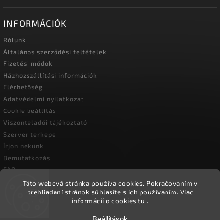
INFORMÁCIÓK
Rólunk
Általános szerződési feltételek
Fizetési módok
Házhozszállítási információk
Elérhetőség
Adatvédelmi nyilatkozat
Cookie beállítás
Viszonteladói tájékoztató
Szerver terkepe
Írjon nekünk
Bemutatkozás
FAQ
Vásárlási útmutató
Táto webová stránka používa cookies.
Pokračovaním v
prehliadaní stránok súhlasíte s ich používaním.
Viac
informácií o cookies
tu
.
Copyright 2026
Ökoember
. Minden jog fenntartva.
Beállítások