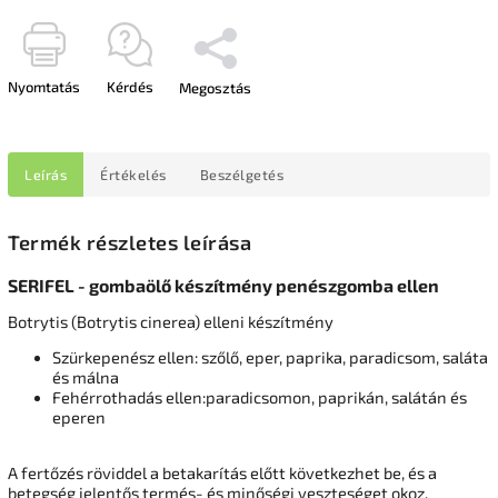
Nyomtatás
Kérdés
Megosztás
Leírás
Értékelés
Beszélgetés
Termék részletes leírása
SERIFEL - gombaölő készítmény penészgomba ellen
Botrytis (Botrytis cinerea) elleni készítmény
Szürkepenész ellen: szőlő, eper, paprika, paradicsom, saláta
és málna
Fehérrothadás ellen:paradicsomon, paprikán, salátán és
eperen
A fertőzés röviddel a betakarítás előtt következhet be, és a
betegség jelentős termés- és minőségi veszteséget okoz.