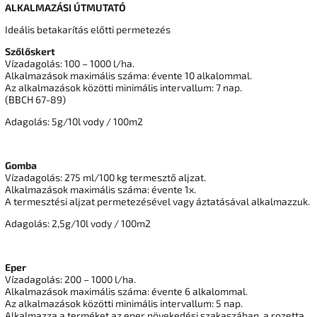
ALKALMAZÁSI ÚTMUTATÓ
Ideális betakarítás előtti permetezés
Szőlőskert
Vízadagolás: 100 – 1000 l/ha.
Alkalmazások maximális száma: évente 10 alkalommal.
Az alkalmazások közötti minimális intervallum: 7 nap.
(BBCH 67-89)
Adagolás: 5g/10l vody / 100m2
Gomba
Vízadagolás: 275 ml/100 kg termesztő aljzat.
Alkalmazások maximális száma: évente 1x.
A termesztési aljzat permetezésével vagy áztatásával alkalmazzuk.
Adagolás: 2,5g/10l vody / 100m2
Eper
Vízadagolás: 200 – 1000 l/ha.
Alkalmazások maximális száma: évente 6 alkalommal.
Az alkalmazások közötti minimális intervallum: 5 nap.
Alkalmazza a terméket az eper növekedési szakaszában, a rozetta