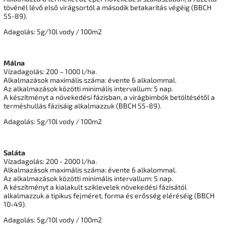
tövénél lévő első virágsortól a második betakarítás végéig (BBCH
55-89).
Adagolás: 5g/10l vody / 100m2
Málna
Vízadagolás: 200 – 1000 l/ha.
Alkalmazások maximális száma: évente 6 alkalommal.
Az alkalmazások közötti minimális intervallum: 5 nap.
A készítményt a növekedési fázisban, a virágbimbók betöltésétől a
terméshullás fázisáig alkalmazzuk (BBCH 55-89).
Adagolás: 5g/10l vody / 100m2
Saláta
Vízadagolás: 200 - 2000 l/ha.
Alkalmazások maximális száma: évente 6 alkalommal.
Az alkalmazások közötti minimális intervallum: 5 nap.
A készítményt a kialakult sziklevelek növekedési fázisától
alkalmazzuk a tipikus fejméret, forma és erősség eléréséig (BBCH
10-49).
Adagolás: 5g/10l vody / 100m2