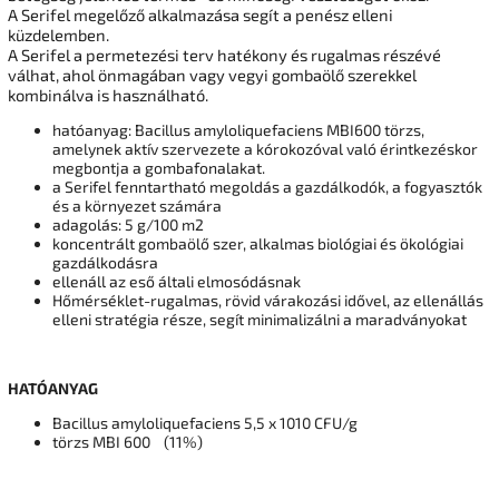
A Serifel megelőző alkalmazása segít a penész elleni
küzdelemben.
A Serifel a permetezési terv hatékony és rugalmas részévé
válhat, ahol önmagában vagy vegyi gombaölő szerekkel
kombinálva is használható.
hatóanyag: Bacillus amyloliquefaciens MBI600 törzs,
amelynek aktív szervezete a kórokozóval való érintkezéskor
megbontja a gombafonalakat.
a Serifel fenntartható megoldás a gazdálkodók, a fogyasztók
és a környezet számára
adagolás: 5 g/100 m2
koncentrált gombaölő szer, alkalmas biológiai és ökológiai
gazdálkodásra
ellenáll az eső általi elmosódásnak
Hőmérséklet-rugalmas, rövid várakozási idővel, az ellenállás
elleni stratégia része, segít minimalizálni a maradványokat
HATÓANYAG
Bacillus amyloliquefaciens 5,5 x 1010 CFU/g
törzs MBI 600 (11%)