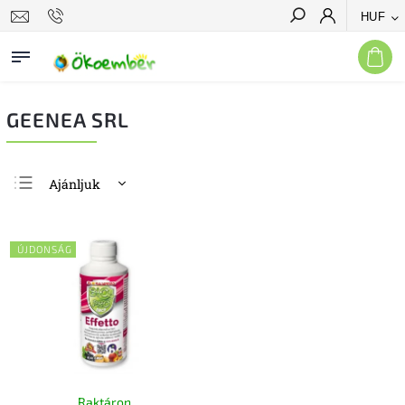
HUF
Keresés
GEENEA SRL
Ajánljuk
Legolcsóbb elöl
Legdrágább
ÚJDONSÁG
Legnépszerűbb
termékek
ABC szerint
Raktáron