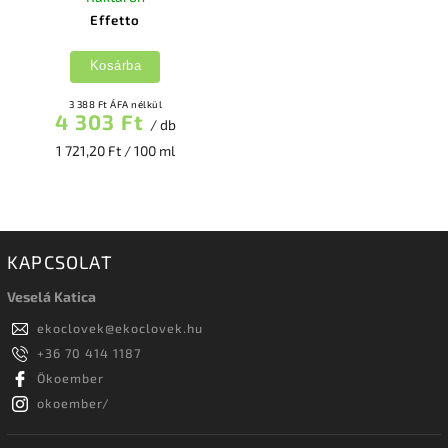
Effetto
Kosárba
3 388 Ft ÁFA nélkül
4 303 Ft
/ db
1 721,20 Ft / 100 ml
KAPCSOLAT
Veselá Katica
ekoclovek
@
ekoclovek.hu
+36 70 414 1187
Ökoember
okoember/