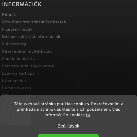
INFORMÁCIÓK
Rólunk
Általános szerződési feltételek
Fizetési módok
Házhozszállítási információk
Elérhetőség
Adatvédelmi nyilatkozat
Cookie beállítás
Viszonteladói tájékoztató
Szerver terkepe
Írjon nekünk
Bemutatkozás
FAQ
Vásárlási útmutató
Táto webová stránka používa cookies.
Pokračovaním v
prehliadaní stránok súhlasíte s ich používaním.
Viac
informácií o cookies
tu
.
Copyright 2026
Ökoember
. Minden jog fenntartva.
Beállítások
Süti beállítások szerkesztése