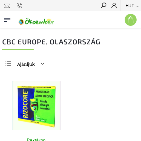
HUF
Keresés
CBC EUROPE, OLASZORSZÁG
Ajánljuk
Legolcsóbb elöl
Legdrágább
Legnépszerűbb
termékek
ABC szerint
Raktáron