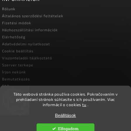
Rólunk
Általános szerződési feltételek
Fizetési módok
Házhozszállítási információk
Elérhetőség
Adatvédelmi nyilatkozat
Cookie beállítás
Viszonteladói tájékoztató
Szerver terkepe
Írjon nekünk
Bemutatkozás
FAQ
Vásárlási útmutató
Táto webová stránka používa cookies.
Pokračovaním v
prehliadaní stránok súhlasíte s ich používaním.
Viac
informácií o cookies
tu
.
Copyright 2026
Ökoember
. Minden jog fenntartva.
Beállítások
Süti beállítások szerkesztése
Elfogadom
Vytvořil
Shoptet
| Design
Shoptak.cz.