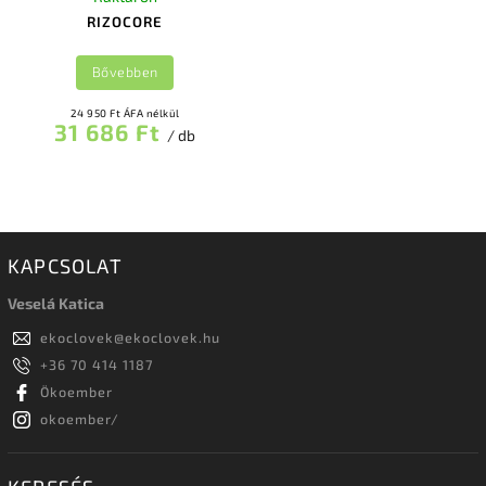
RIZOCORE
Bővebben
24 950 Ft ÁFA nélkül
31 686 Ft
/ db
KAPCSOLAT
Veselá Katica
ekoclovek
@
ekoclovek.hu
+36 70 414 1187
Ökoember
okoember/