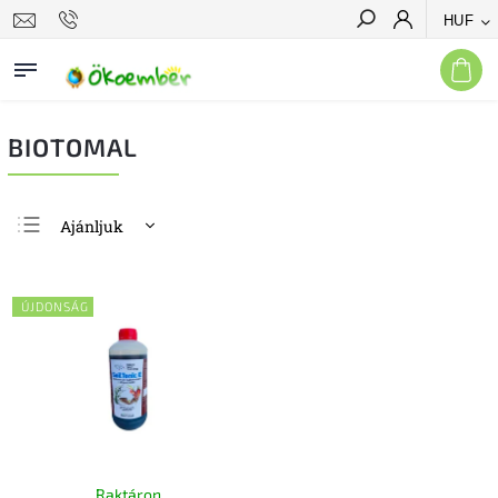
HUF
Keresés
BIOTOMAL
Ajánljuk
Legolcsóbb elöl
Legdrágább
ÚJDONSÁG
Legnépszerűbb
termékek
ABC szerint
Raktáron