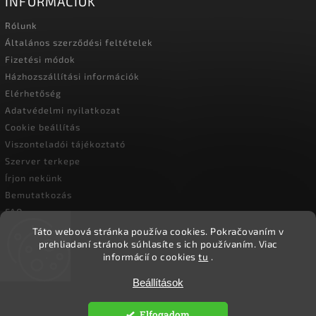
INFORMÁCIÓK
Rólunk
Általános szerződési feltételek
Fizetési módok
Házhozszállítási információk
Elérhetőség
Adatvédelmi nyilatkozat
Cookie beállítás
Viszonteladói tájékoztató
Szerver terkepe
Írjon nekünk
Bemutatkozás
FAQ
Vásárlási útmutató
Táto webová stránka používa cookies.
Pokračovaním v
prehliadaní stránok súhlasíte s ich používaním.
Viac
informácií o cookies
tu
.
Copyright 2026
Ökoember
. Minden jog fenntartva.
Beállítások
Süti beállítások szerkesztése
Elfogadom