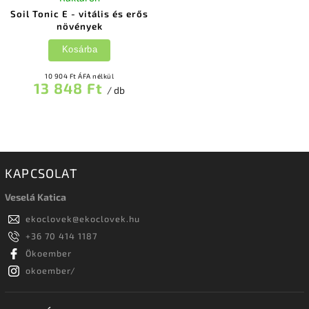
Soil Tonic E - vitális és erős
növények
Kosárba
10 904 Ft ÁFA nélkül
13 848 Ft
/ db
KAPCSOLAT
Veselá Katica
ekoclovek
@
ekoclovek.hu
+36 70 414 1187
Ökoember
okoember/